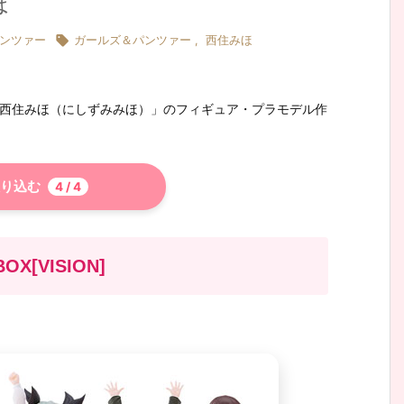
ほ

ンツァー
ガールズ＆パンツァー
,
西住みほ
「西住みほ（にしずみみほ）」のフィギュア・プラモデル作
り込む
4
/ 4
X[VISION]