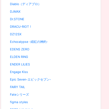
Diablo（ディアブロ）
DJMAX
Dr.STONE
DRACU-RIOT！
DZ12SX
Echocalypse -緋紅の神約-
EDENS ZERO
ELDEN RING
ENDER LILIES
Engage Kiss
Epic Seven-エピックセブン-
FAIRY TAIL
Fateシリーズ
figma styles