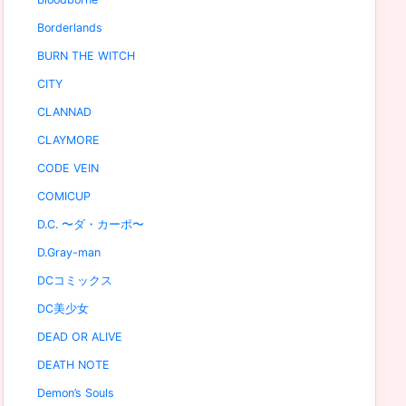
Borderlands
BURN THE WITCH
CITY
CLANNAD
CLAYMORE
CODE VEIN
COMICUP
D.C. 〜ダ・カーポ〜
D.Gray-man
DCコミックス
DC美少女
DEAD OR ALIVE
DEATH NOTE
Demon’s Souls