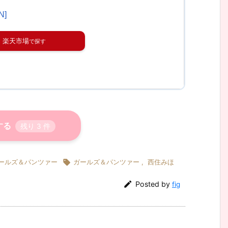
N]
楽天市場
する
残り
3
件

ールズ＆パンツァー
ガールズ＆パンツァー
,
西住みほ

Posted by
fig