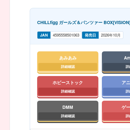
CHILLfigg ガールズ＆パンツァー BOX[VISION
JAN
4595558501063
発売日
2026年10月
あみあみ
Am
ホビーストック
ア
DMM
ゲ