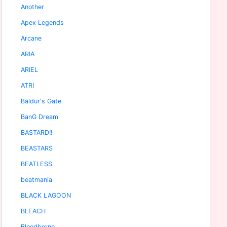
Another
Apex Legends
Arcane
ARIA
ARIEL
ATRI
Baldur's Gate
BanG Dream
BASTARD!!
BEASTARS
BEATLESS
beatmania
BLACK LAGOON
BLEACH
Bloodborne