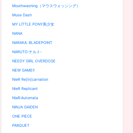
Mouthwashing（マウスウォッシング）
Muse Dash
MY LITTLE PONY美少女
NANA
NARAKA: BLADEPOINT
NARUTO‐ナルト‐
NEEDY GIRL OVERDOSE
NEW GAME!!
NieR Re[in]carnation
NieR Replicant
NieR:Automata
NINJA GAIDEN
ONE PIECE
PARQUET