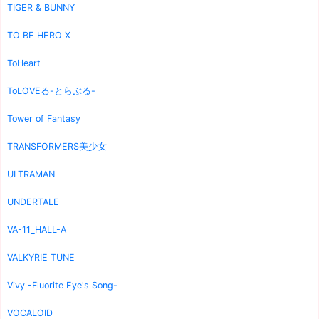
TIGER & BUNNY
TO BE HERO X
ToHeart
ToLOVEる-とらぶる-
Tower of Fantasy
TRANSFORMERS美少女
ULTRAMAN
UNDERTALE
VA-11_HALL-A
VALKYRIE TUNE
Vivy -Fluorite Eye's Song-
VOCALOID