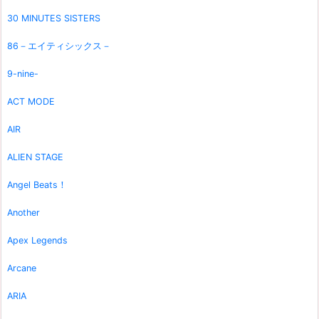
30 MINUTES SISTERS
86－エイティシックス－
9-nine-
ACT MODE
AIR
ALIEN STAGE
Angel Beats！
Another
Apex Legends
Arcane
ARIA