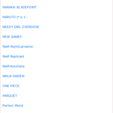
NARAKA: BLADEPOINT
NARUTO‐ナルト‐
NEEDY GIRL OVERDOSE
NEW GAME!!
NieR Re[in]carnation
NieR Replicant
NieR:Automata
NINJA GAIDEN
ONE PIECE
PARQUET
Perfect World