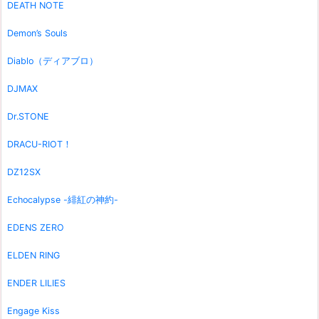
DEATH NOTE
Demon’s Souls
Diablo（ディアブロ）
DJMAX
Dr.STONE
DRACU-RIOT！
DZ12SX
Echocalypse -緋紅の神約-
EDENS ZERO
ELDEN RING
ENDER LILIES
Engage Kiss