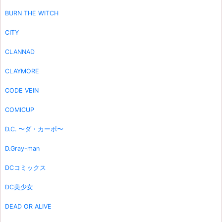
BURN THE WITCH
CITY
CLANNAD
CLAYMORE
CODE VEIN
COMICUP
D.C. 〜ダ・カーポ〜
D.Gray-man
DCコミックス
DC美少女
DEAD OR ALIVE