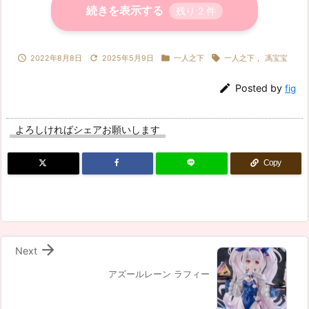
続きを表示する
残り
2
件




2022年8月8日
2025年5月9日
一人之下
一人之下
,
馮宝宝

Posted by
fig
よろしければシェアお願いします
Copy

Next
アズールレーン ラフィー