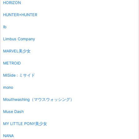
HORIZON
HUNTER×HUNTER
Ib
Limbus Company
MARVEL美少女
METROID
MiSide : ミサイド
mono
Mouthwashing（マウスウォッシング）
Muse Dash
MY LITTLE PONY美少女
NANA