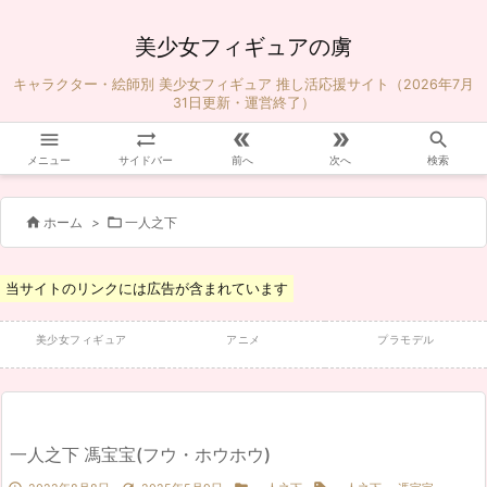
美少女フィギュアの虜
キャラクター・絵師別 美少女フィギュア 推し活応援サイト（2026年7月
31日更新・運営終了）





メニュー
サイドバー
前へ
次へ
検索


ホーム
>
一人之下
当サイトのリンクには広告が含まれています
美少女フィギュア
アニメ
プラモデル
一人之下 馮宝宝(フウ・ホウホウ)