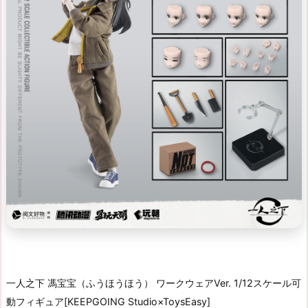
一人之下 馮宝宝（ふうほうほう） ワークウェアVer. 1/12スケール可
動フィギュア[KEEPGOING Studio×ToysEasy]