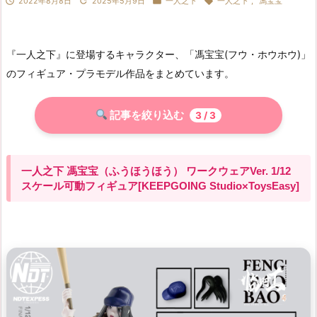




2022年8月8日
2025年5月9日
一人之下
一人之下
,
馮宝宝
『一人之下』に登場するキャラクター、「馮宝宝(フウ・ホウホウ)」
のフィギュア・プラモデル作品をまとめています。
記事を絞り込む
3
/ 3
一人之下 馮宝宝（ふうほうほう） ワークウェアVer. 1/12
スケール可動フィギュア[KEEPGOING Studio×ToysEasy]