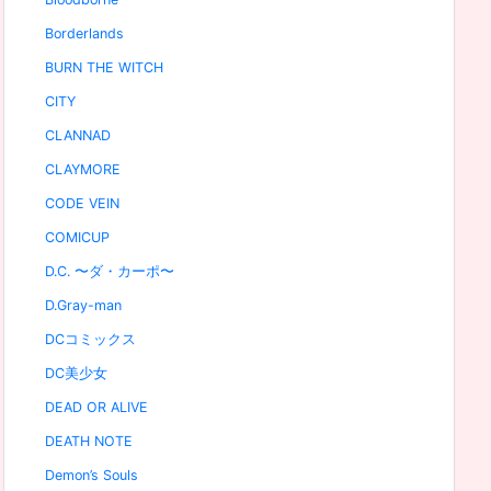
Borderlands
BURN THE WITCH
CITY
CLANNAD
CLAYMORE
CODE VEIN
COMICUP
D.C. 〜ダ・カーポ〜
D.Gray-man
DCコミックス
DC美少女
DEAD OR ALIVE
DEATH NOTE
Demon’s Souls