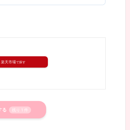
楽天市場
する
残り
1
件