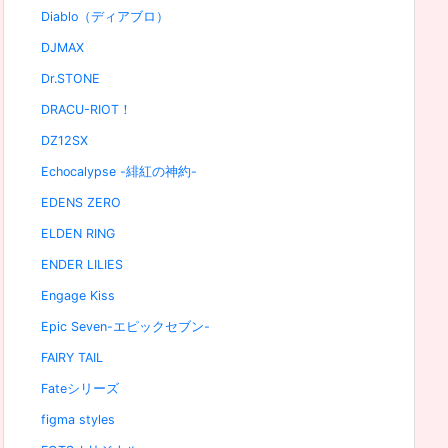
Diablo（ディアブロ）
DJMAX
Dr.STONE
DRACU-RIOT！
DZ12SX
Echocalypse -緋紅の神約-
EDENS ZERO
ELDEN RING
ENDER LILIES
Engage Kiss
Epic Seven-エピックセブン-
FAIRY TAIL
Fateシリーズ
figma styles