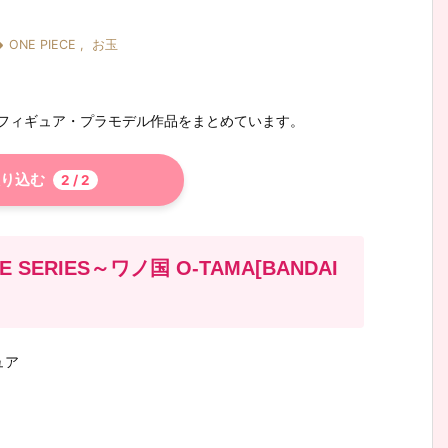

ONE PIECE
,
お玉
」のフィギュア・プラモデル作品をまとめています。
り込む
2
/ 2
 SERIES～ワノ国 O-TAMA[BANDAI
ュア