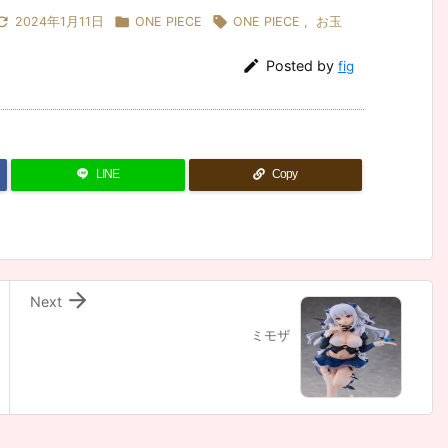



2024年1月11日
ONE PIECE
ONE PIECE
,
お玉

Posted by
fig
LINE
Copy

Next
ミモザ