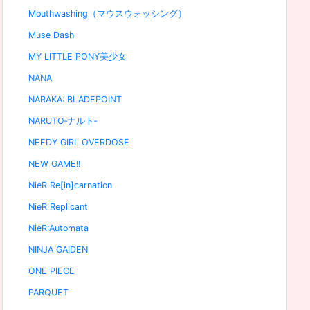
Mouthwashing（マウスウォッシング）
Muse Dash
MY LITTLE PONY美少女
NANA
NARAKA: BLADEPOINT
NARUTO‐ナルト‐
NEEDY GIRL OVERDOSE
NEW GAME!!
NieR Re[in]carnation
NieR Replicant
NieR:Automata
NINJA GAIDEN
ONE PIECE
PARQUET