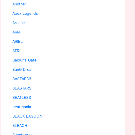
Another
Apex Legends
Arcane
ARIA
ARIEL
ATRI
Baldur's Gate
BanG Dream
BASTARD!!
BEASTARS
BEATLESS
beatmania
BLACK LAGOON
BLEACH
Bloodborne