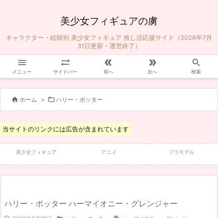
美少女フィギュアの虜
キャラクター・絵師別 美少女フィギュア 推し活応援サイト（2026年7月
31日更新・運営終了）





メニュー
サイドバー
前へ
次へ
検索


ホーム
>
ハリー・ポッター
当サイトのリンクには広告が含まれています
美少女フィギュア
アニメ
プラモデル
ハリー・ポッター ハーマイオニー・グレンジャー