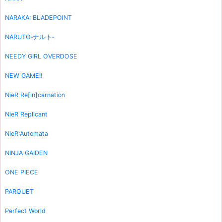
NARAKA: BLADEPOINT
NARUTO‐ナルト‐
NEEDY GIRL OVERDOSE
NEW GAME!!
NieR Re[in]carnation
NieR Replicant
NieR:Automata
NINJA GAIDEN
ONE PIECE
PARQUET
Perfect World