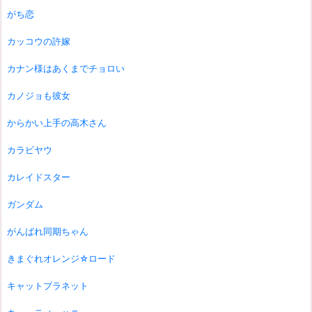
がち恋
カッコウの許嫁
カナン様はあくまでチョロい
カノジョも彼女
からかい上手の高木さん
カラビヤウ
カレイドスター
ガンダム
がんばれ同期ちゃん
きまぐれオレンジ☆ロード
キャットプラネット