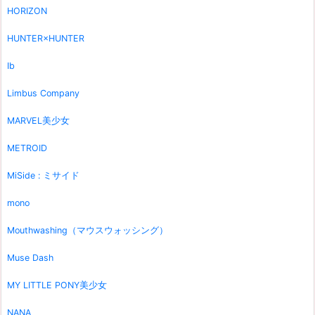
HORIZON
HUNTER×HUNTER
Ib
Limbus Company
MARVEL美少女
METROID
MiSide : ミサイド
mono
Mouthwashing（マウスウォッシング）
Muse Dash
MY LITTLE PONY美少女
NANA