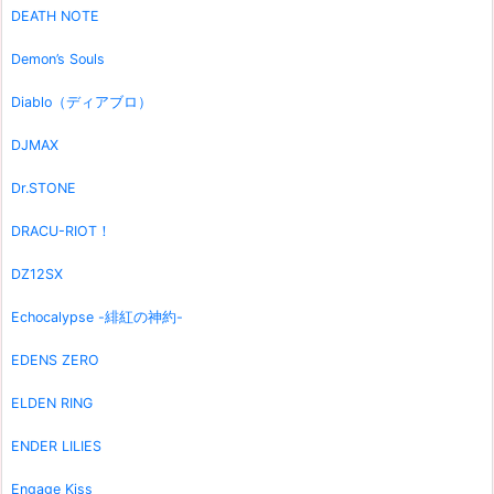
DEATH NOTE
Demon’s Souls
Diablo（ディアブロ）
DJMAX
Dr.STONE
DRACU-RIOT！
DZ12SX
Echocalypse -緋紅の神約-
EDENS ZERO
ELDEN RING
ENDER LILIES
Engage Kiss