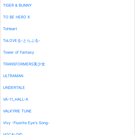
TIGER & BUNNY
TO BE HERO X
ToHeart
ToLOVEる-とらぶる-
Tower of Fantasy
TRANSFORMERS美少女
ULTRAMAN
UNDERTALE
VA-11_HALL-A
VALKYRIE TUNE
Vivy -Fluorite Eye's Song-
VOCALOID