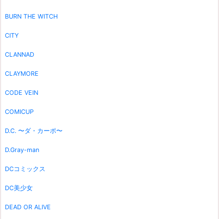
BURN THE WITCH
CITY
CLANNAD
CLAYMORE
CODE VEIN
COMICUP
D.C. 〜ダ・カーポ〜
D.Gray-man
DCコミックス
DC美少女
DEAD OR ALIVE