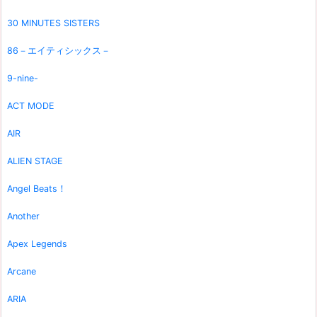
30 MINUTES SISTERS
86－エイティシックス－
9-nine-
ACT MODE
AIR
ALIEN STAGE
Angel Beats！
Another
Apex Legends
Arcane
ARIA