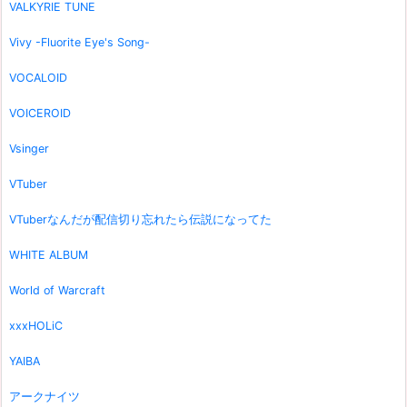
VALKYRIE TUNE
Vivy -Fluorite Eye's Song-
VOCALOID
VOICEROID
Vsinger
VTuber
VTuberなんだが配信切り忘れたら伝説になってた
WHITE ALBUM
World of Warcraft
xxxHOLiC
YAIBA
アークナイツ