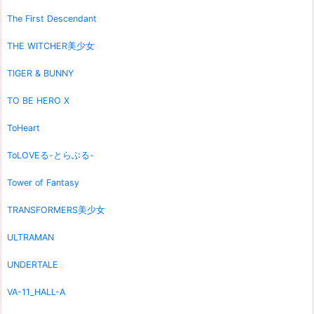
The First Descendant
THE WITCHER美少女
TIGER & BUNNY
TO BE HERO X
ToHeart
ToLOVEる-とらぶる-
Tower of Fantasy
TRANSFORMERS美少女
ULTRAMAN
UNDERTALE
VA-11_HALL-A