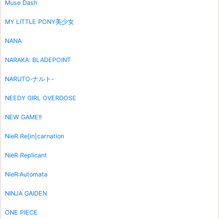
Muse Dash
MY LITTLE PONY美少女
NANA
NARAKA: BLADEPOINT
NARUTO‐ナルト‐
NEEDY GIRL OVERDOSE
NEW GAME!!
NieR Re[in]carnation
NieR Replicant
NieR:Automata
NINJA GAIDEN
ONE PIECE