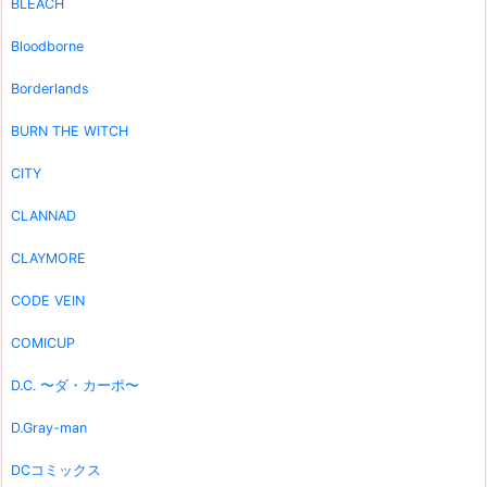
BLEACH
Bloodborne
Borderlands
BURN THE WITCH
CITY
CLANNAD
CLAYMORE
CODE VEIN
COMICUP
D.C. 〜ダ・カーポ〜
D.Gray-man
DCコミックス