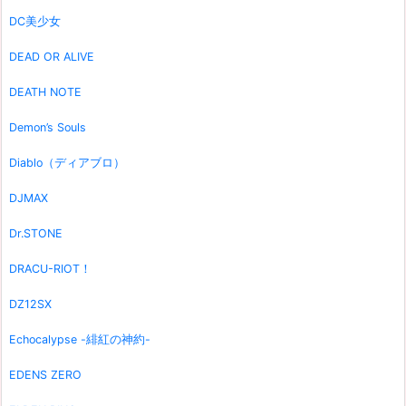
DC美少女
DEAD OR ALIVE
DEATH NOTE
Demon’s Souls
Diablo（ディアブロ）
DJMAX
Dr.STONE
DRACU-RIOT！
DZ12SX
Echocalypse -緋紅の神約-
EDENS ZERO