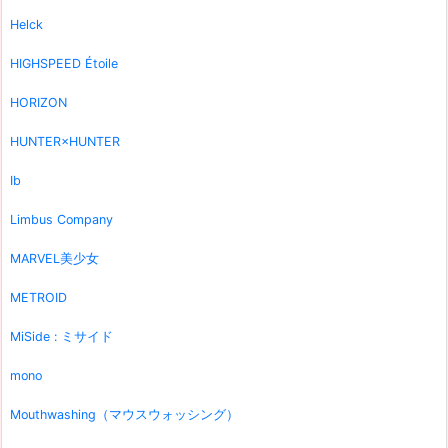
Helck
HIGHSPEED Étoile
HORIZON
HUNTER×HUNTER
Ib
Limbus Company
MARVEL美少女
METROID
MiSide : ミサイド
mono
Mouthwashing（マウスウォッシング）