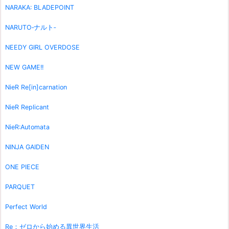
NARAKA: BLADEPOINT
NARUTO‐ナルト‐
NEEDY GIRL OVERDOSE
NEW GAME!!
NieR Re[in]carnation
NieR Replicant
NieR:Automata
NINJA GAIDEN
ONE PIECE
PARQUET
Perfect World
Re：ゼロから始める異世界生活