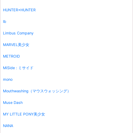
HUNTER×HUNTER
Ib
Limbus Company
MARVEL美少女
METROID
MiSide : ミサイド
mono
Mouthwashing（マウスウォッシング）
Muse Dash
MY LITTLE PONY美少女
NANA