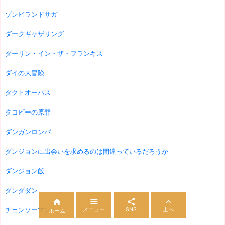
ゾンビランドサガ
ダークギャザリング
ダーリン・イン・ザ・フランキス
ダイの大冒険
タクトオーパス
タコピーの原罪
ダンガンロンパ
ダンジョンに出会いを求めるのは間違っているだろうか
ダンジョン飯
ダンダダン




メニュー
SNS
上へ
チェンソーマン
ホーム