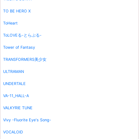
TO BE HERO X
ToHeart
ToLOVEる-とらぶる-
Tower of Fantasy
TRANSFORMERS美少女
ULTRAMAN
UNDERTALE
VA-11_HALL-A
VALKYRIE TUNE
Vivy -Fluorite Eye's Song-
VOCALOID