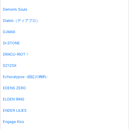
Demon’s Souls
Diablo（ディアブロ）
DJMAX
Dr.STONE
DRACU-RIOT！
DZ12SX
Echocalypse -緋紅の神約-
EDENS ZERO
ELDEN RING
ENDER LILIES
Engage Kiss