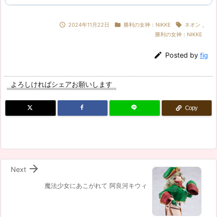



2024年11月22日
勝利の女神：NIKKE
ネオン
,
勝利の女神：NIKKE

Posted by
fig
よろしければシェアお願いします
Copy

Next
魔法少女にあこがれて 阿良河キウィ