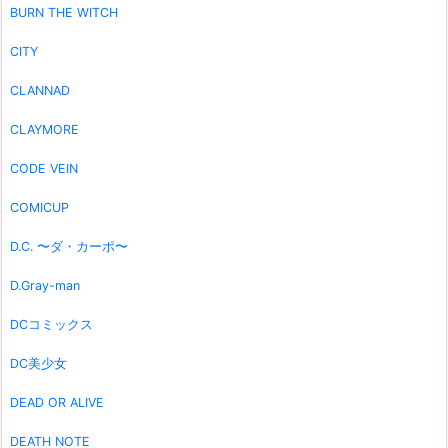
BURN THE WITCH
CITY
CLANNAD
CLAYMORE
CODE VEIN
COMICUP
D.C. 〜ダ・カーポ〜
D.Gray-man
DCコミックス
DC美少女
DEAD OR ALIVE
DEATH NOTE