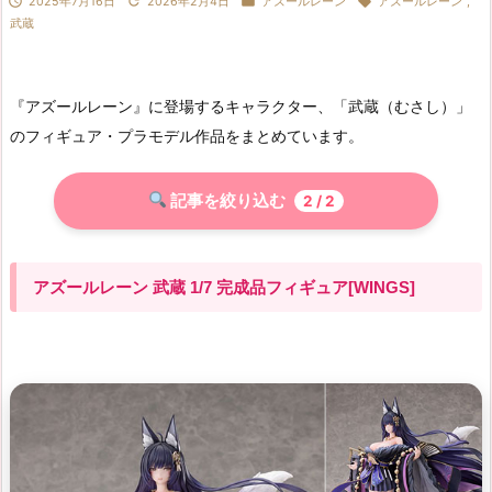




2025年7月16日
2026年2月4日
アズールレーン
アズールレーン
,
武蔵
『アズールレーン』に登場するキャラクター、「武蔵（むさし）」
のフィギュア・プラモデル作品をまとめています。
記事を絞り込む
2
/ 2
アズールレーン 武蔵 1/7 完成品フィギュア[WINGS]