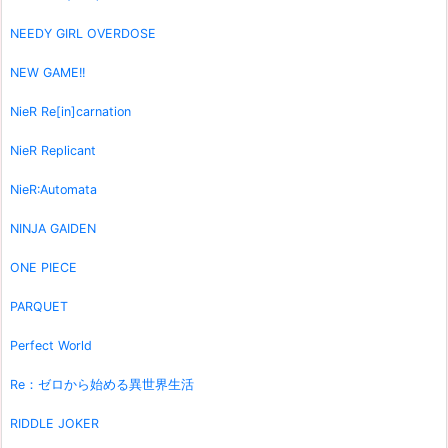
NEEDY GIRL OVERDOSE
NEW GAME!!
NieR Re[in]carnation
NieR Replicant
NieR:Automata
NINJA GAIDEN
ONE PIECE
PARQUET
Perfect World
Re：ゼロから始める異世界生活
RIDDLE JOKER