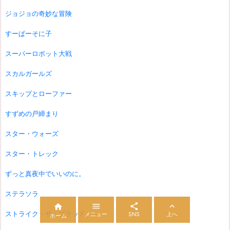
ジョジョの奇妙な冒険
すーぱーそに子
スーパーロボット大戦
スカルガールズ
スキップとローファー
すずめの戸締まり
スター・ウォーズ
スター・トレック
ずっと真夜中でいいのに。
ステラソラ




ストライク・ザ・ブラッド
メニュー
SNS
上へ
ホーム