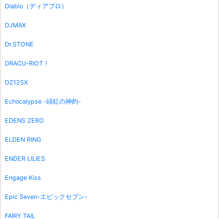
Diablo（ディアブロ）
DJMAX
Dr.STONE
DRACU-RIOT！
DZ12SX
Echocalypse -緋紅の神約-
EDENS ZERO
ELDEN RING
ENDER LILIES
Engage Kiss
Epic Seven-エピックセブン-
FAIRY TAIL