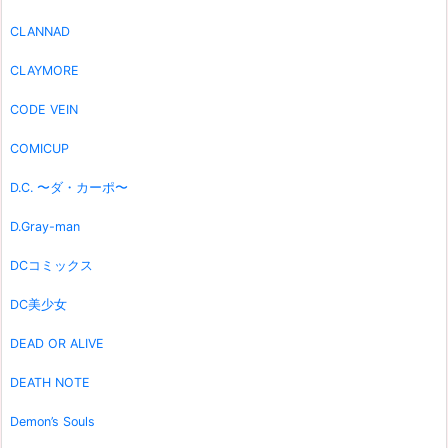
CLANNAD
CLAYMORE
CODE VEIN
COMICUP
D.C. 〜ダ・カーポ〜
D.Gray-man
DCコミックス
DC美少女
DEAD OR ALIVE
DEATH NOTE
Demon’s Souls