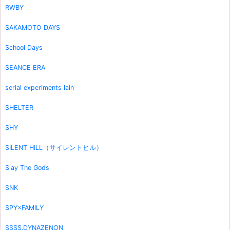
RWBY
SAKAMOTO DAYS
School Days
SEANCE ERA
serial experiments lain
SHELTER
SHY
SILENT HILL（サイレントヒル）
Slay The Gods
SNK
SPY×FAMILY
SSSS.DYNAZENON