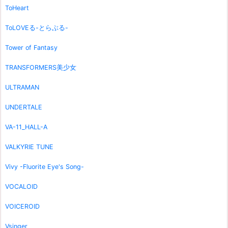
ToHeart
ToLOVEる-とらぶる-
Tower of Fantasy
TRANSFORMERS美少女
ULTRAMAN
UNDERTALE
VA-11_HALL-A
VALKYRIE TUNE
Vivy -Fluorite Eye's Song-
VOCALOID
VOICEROID
Vsinger