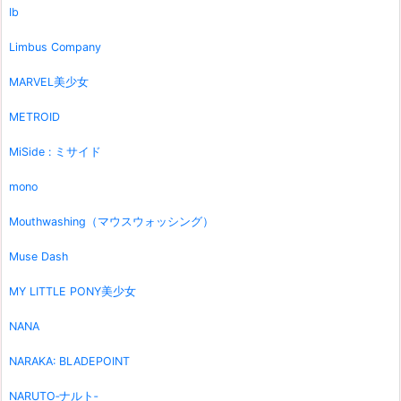
Ib
Limbus Company
MARVEL美少女
METROID
MiSide : ミサイド
mono
Mouthwashing（マウスウォッシング）
Muse Dash
MY LITTLE PONY美少女
NANA
NARAKA: BLADEPOINT
NARUTO‐ナルト‐