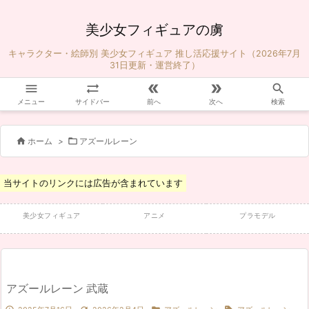
美少女フィギュアの虜
キャラクター・絵師別 美少女フィギュア 推し活応援サイト（2026年7月
31日更新・運営終了）





メニュー
サイドバー
前へ
次へ
検索


ホーム
>
アズールレーン
当サイトのリンクには広告が含まれています
美少女フィギュア
アニメ
プラモデル
アズールレーン 武蔵