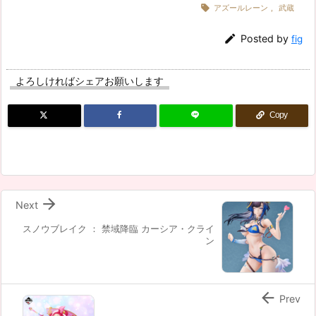

アズールレーン
,
武蔵

Posted by
fig
よろしければシェアお願いします
Copy

Next
スノウブレイク ： 禁域降臨 カーシア・クライ
ン

Prev