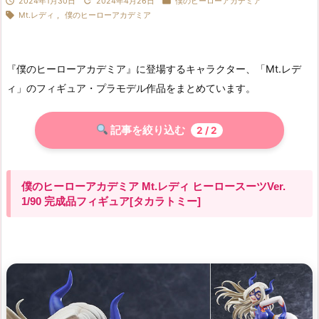



2024年1月30日
2024年4月26日
僕のヒーローアカデミア

Mt.レディ
,
僕のヒーローアカデミア
『僕のヒーローアカデミア』に登場するキャラクター、「Mt.レデ
ィ」のフィギュア・プラモデル作品をまとめています。
記事を絞り込む
2
/ 2
僕のヒーローアカデミア Mt.レディ ヒーロースーツVer.
1/90 完成品フィギュア[タカラトミー]