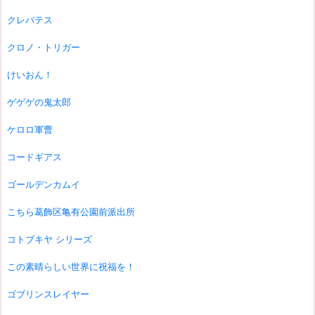
クレバテス
クロノ・トリガー
けいおん！
ゲゲゲの鬼太郎
ケロロ軍曹
コードギアス
ゴールデンカムイ
こちら葛飾区亀有公園前派出所
コトブキヤ シリーズ
この素晴らしい世界に祝福を！
ゴブリンスレイヤー