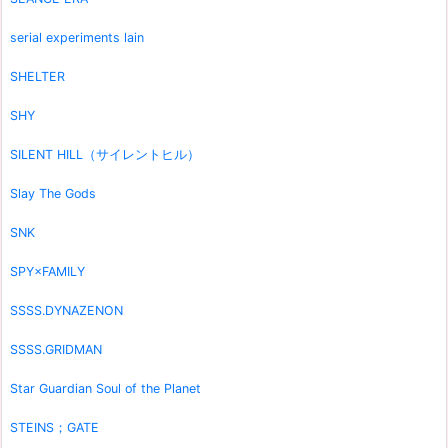
serial experiments lain
SHELTER
SHY
SILENT HILL（サイレントヒル）
Slay The Gods
SNK
SPY×FAMILY
SSSS.DYNAZENON
SSSS.GRIDMAN
Star Guardian Soul of the Planet
STEINS；GATE