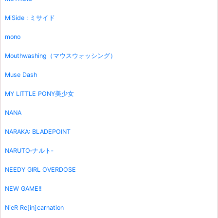
MiSide : ミサイド
mono
Mouthwashing（マウスウォッシング）
Muse Dash
MY LITTLE PONY美少女
NANA
NARAKA: BLADEPOINT
NARUTO‐ナルト‐
NEEDY GIRL OVERDOSE
NEW GAME!!
NieR Re[in]carnation