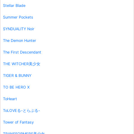
Stellar Blade
Summer Pockets
SYNDUALITY Noir
The Demon Hunter
The First Descendant
THE WITCHER美少女
TIGER & BUNNY
TO BE HERO X
ToHeart
ToLOVEる-とらぶる-
Tower of Fantasy
TRANSFORMERS美少女