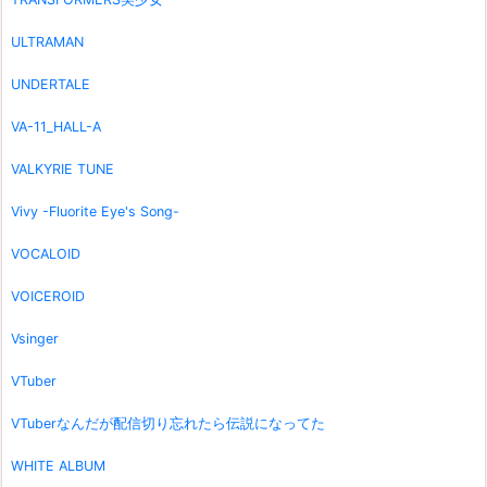
ULTRAMAN
UNDERTALE
VA-11_HALL-A
VALKYRIE TUNE
Vivy -Fluorite Eye's Song-
VOCALOID
VOICEROID
Vsinger
VTuber
VTuberなんだが配信切り忘れたら伝説になってた
WHITE ALBUM