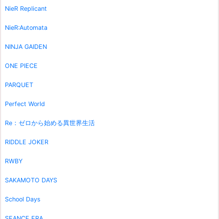
NieR Replicant
NieR:Automata
NINJA GAIDEN
ONE PIECE
PARQUET
Perfect World
Re：ゼロから始める異世界生活
RIDDLE JOKER
RWBY
SAKAMOTO DAYS
School Days
SEANCE ERA