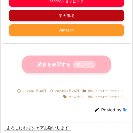
Yahoo!ショッピング
楽天市場
Amazon
続きを表示する
残り
1
件



2024年1月30日
2024年4月26日
僕のヒーローアカデミア

Mt.レディ
,
僕のヒーローアカデミア

Posted by
fig
よろしければシェアお願いします