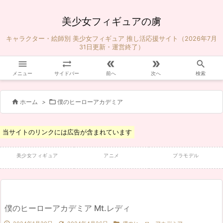
美少女フィギュアの虜
キャラクター・絵師別 美少女フィギュア 推し活応援サイト（2026年7月
31日更新・運営終了）





メニュー
サイドバー
前へ
次へ
検索


ホーム
>
僕のヒーローアカデミア
当サイトのリンクには広告が含まれています
美少女フィギュア
アニメ
プラモデル
僕のヒーローアカデミア Mt.レディ