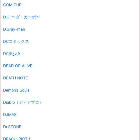
COMICUP
D.C. 〜ダ・カーポ〜
D.Gray-man
DCコミックス
DC美少女
DEAD OR ALIVE
DEATH NOTE
Demon’s Souls
Diablo（ディアブロ）
DJMAX
Dr.STONE
DRACU-RIOT！