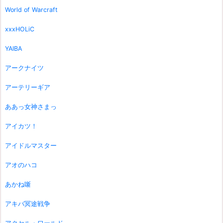
World of Warcraft
xxxHOLiC
YAIBA
アークナイツ
アーテリーギア
ああっ女神さまっ
アイカツ！
アイドルマスター
アオのハコ
あかね噺
アキバ冥途戦争