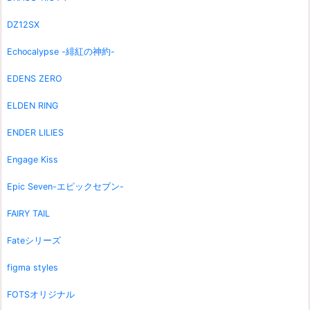
DZ12SX
Echocalypse -緋紅の神約-
EDENS ZERO
ELDEN RING
ENDER LILIES
Engage Kiss
Epic Seven-エピックセブン-
FAIRY TAIL
Fateシリーズ
figma styles
FOTSオリジナル