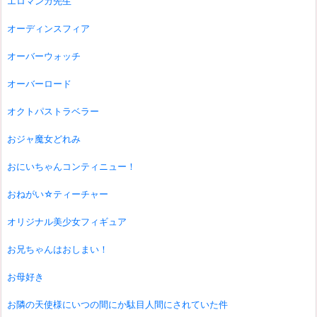
エロマンガ先生
オーディンスフィア
オーバーウォッチ
オーバーロード
オクトパストラベラー
おジャ魔女どれみ
おにいちゃんコンティニュー！
おねがい☆ティーチャー
オリジナル美少女フィギュア
お兄ちゃんはおしまい！
お母好き
お隣の天使様にいつの間にか駄目人間にされていた件