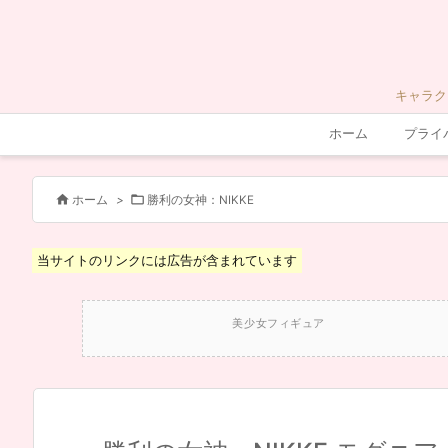
キャラク
ホーム
プライ


ホーム
>
勝利の女神：NIKKE
当サイトのリンクには広告が含まれています
美少女フィギュア