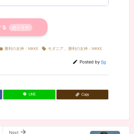
する
残り
9
件


勝利の女神：NIKKE
モダニア
,
勝利の女神：NIKKE

Posted by
fig
LINE
Copy

Next