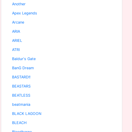
Another
Apex Legends
Arcane
ARIA
ARIEL
ATRI
Baldur's Gate
BanG Dream
BASTARD!!
BEASTARS
BEATLESS
beatmania
BLACK LAGOON
BLEACH
Bloodborne