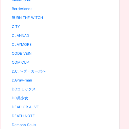
Borderlands
BURN THE WITCH
CITY
CLANNAD
CLAYMORE
CODE VEIN
COMICUP
D.C. 〜ダ・カーポ〜
D.Gray-man
DCコミックス
DC美少女
DEAD OR ALIVE
DEATH NOTE
Demon’s Souls