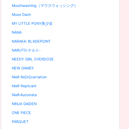
Mouthwashing（マウスウォッシング）
Muse Dash
MY LITTLE PONY美少女
NANA
NARAKA: BLADEPOINT
NARUTO‐ナルト‐
NEEDY GIRL OVERDOSE
NEW GAME!!
NieR Re[in]carnation
NieR Replicant
NieR:Automata
NINJA GAIDEN
ONE PIECE
PARQUET