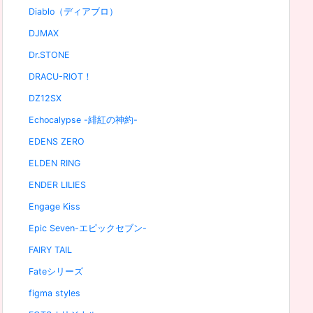
Diablo（ディアブロ）
DJMAX
Dr.STONE
DRACU-RIOT！
DZ12SX
Echocalypse -緋紅の神約-
EDENS ZERO
ELDEN RING
ENDER LILIES
Engage Kiss
Epic Seven-エピックセブン-
FAIRY TAIL
Fateシリーズ
figma styles