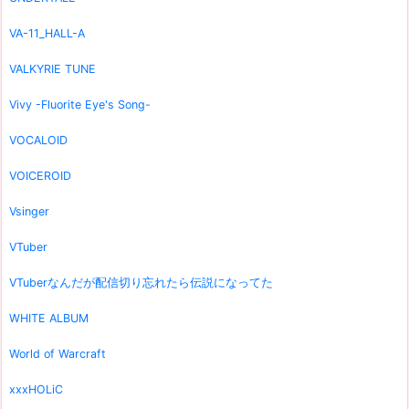
VA-11_HALL-A
VALKYRIE TUNE
Vivy -Fluorite Eye's Song-
VOCALOID
VOICEROID
Vsinger
VTuber
VTuberなんだが配信切り忘れたら伝説になってた
WHITE ALBUM
World of Warcraft
xxxHOLiC