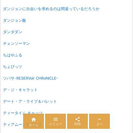
ダンジョンに出会いを求めるのは間違っているだろうか
ダンジョン飯
ダンダダン
チェンソーマン
ちはやふる
ちょびっツ
ツバサ-RESERVoir CHRoNiCLE-
デ・ジ・キャラット
デート・ア・ライブ＆バレット
ティータイム キャッツ




メニュー
SNS
上へ
ティアムーン帝国物語
ホーム