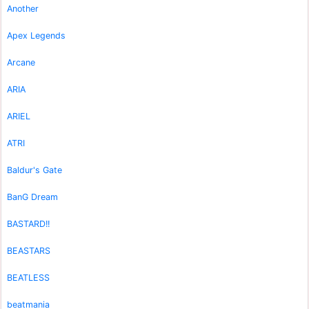
Another
Apex Legends
Arcane
ARIA
ARIEL
ATRI
Baldur's Gate
BanG Dream
BASTARD!!
BEASTARS
BEATLESS
beatmania