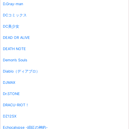
D.Gray-man
DCコミックス
DC美少女
DEAD OR ALIVE
DEATH NOTE
Demon’s Souls
Diablo（ディアブロ）
DJMAX
Dr.STONE
DRACU-RIOT！
DZ12SX
Echocalypse -緋紅の神約-