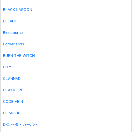
BLACK LAGOON
BLEACH
Bloodborne
Borderlands
BURN THE WITCH
CITY
CLANNAD
CLAYMORE
CODE VEIN
COMICUP
D.C. 〜ダ・カーポ〜