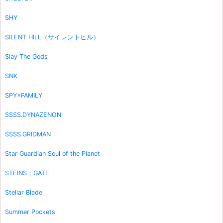
SHY
SILENT HILL（サイレントヒル）
Slay The Gods
SNK
SPY×FAMILY
SSSS.DYNAZENON
SSSS.GRIDMAN
Star Guardian Soul of the Planet
STEINS；GATE
Stellar Blade
Summer Pockets