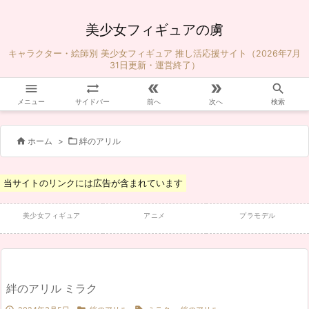
美少女フィギュアの虜
キャラクター・絵師別 美少女フィギュア 推し活応援サイト（2026年7月
31日更新・運営終了）





メニュー
サイドバー
前へ
次へ
検索


ホーム
>
絆のアリル
当サイトのリンクには広告が含まれています
美少女フィギュア
アニメ
プラモデル
絆のアリル ミラク