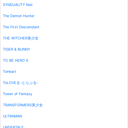
SYNDUALITY Noir
The Demon Hunter
The First Descendant
THE WITCHER美少女
TIGER & BUNNY
TO BE HERO X
ToHeart
ToLOVEる-とらぶる-
Tower of Fantasy
TRANSFORMERS美少女
ULTRAMAN
UNDERTALE