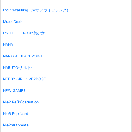
Mouthwashing（マウスウォッシング）
Muse Dash
MY LITTLE PONY美少女
NANA
NARAKA: BLADEPOINT
NARUTO‐ナルト‐
NEEDY GIRL OVERDOSE
NEW GAME!!
NieR Re[in]carnation
NieR Replicant
NieR:Automata