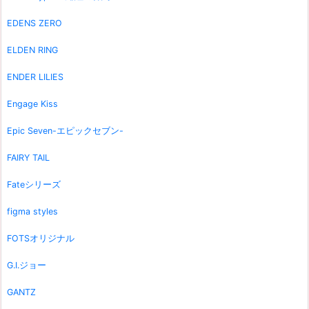
EDENS ZERO
ELDEN RING
ENDER LILIES
Engage Kiss
Epic Seven-エピックセブン-
FAIRY TAIL
Fateシリーズ
figma styles
FOTSオリジナル
G.I.ジョー
GANTZ