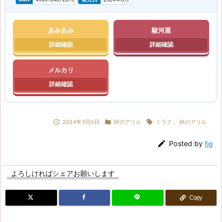
あみあみ
駿河屋
メルカリ



2024年3月5日
絆のアリル
ミラク
,
絆のアリル

Posted by
fig
よろしければシェアお願いします
Copy