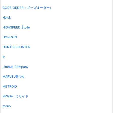
GODZ ORDER（ゴッズオーダー）
Helck
HIGHSPEED Étoile
HORIZON
HUNTER×HUNTER
Ib
Limbus Company
MARVEL美少女
METROID
MiSide : ミサイド
mono