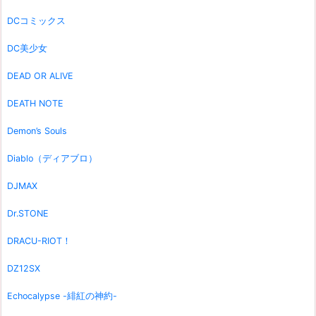
DCコミックス
DC美少女
DEAD OR ALIVE
DEATH NOTE
Demon’s Souls
Diablo（ディアブロ）
DJMAX
Dr.STONE
DRACU-RIOT！
DZ12SX
Echocalypse -緋紅の神約-