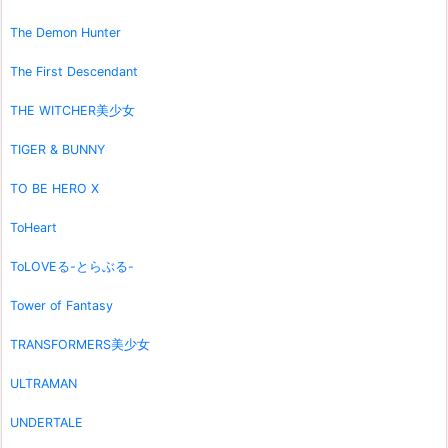
The Demon Hunter
The First Descendant
THE WITCHER美少女
TIGER & BUNNY
TO BE HERO X
ToHeart
ToLOVEる-とらぶる-
Tower of Fantasy
TRANSFORMERS美少女
ULTRAMAN
UNDERTALE