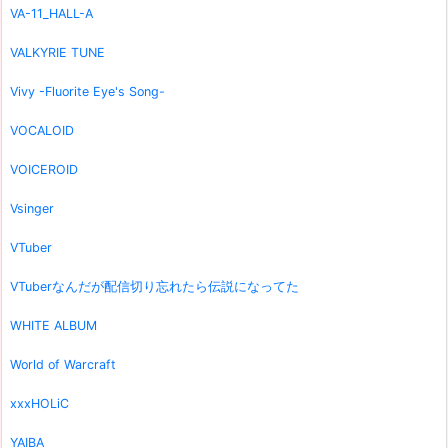
VA-11_HALL-A
VALKYRIE TUNE
Vivy -Fluorite Eye's Song-
VOCALOID
VOICEROID
Vsinger
VTuber
VTuberなんだが配信切り忘れたら伝説になってた
WHITE ALBUM
World of Warcraft
xxxHOLiC
YAIBA