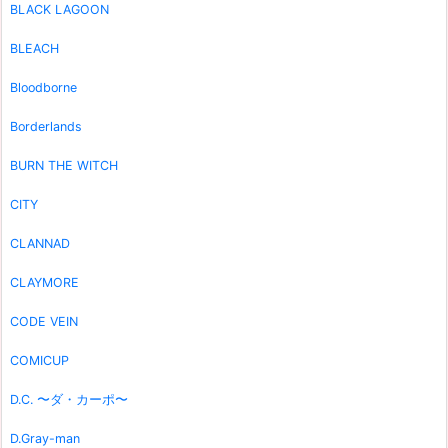
BLACK LAGOON
BLEACH
Bloodborne
Borderlands
BURN THE WITCH
CITY
CLANNAD
CLAYMORE
CODE VEIN
COMICUP
D.C. 〜ダ・カーポ〜
D.Gray-man