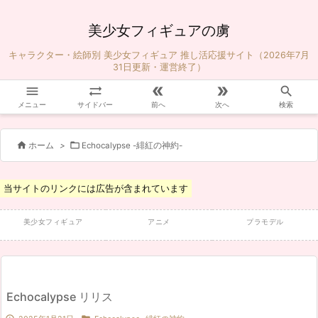
美少女フィギュアの虜
キャラクター・絵師別 美少女フィギュア 推し活応援サイト（2026年7月
31日更新・運営終了）





メニュー
サイドバー
前へ
次へ
検索


ホーム
>
Echocalypse -緋紅の神約-
当サイトのリンクには広告が含まれています
美少女フィギュア
アニメ
プラモデル
Echocalypse リリス