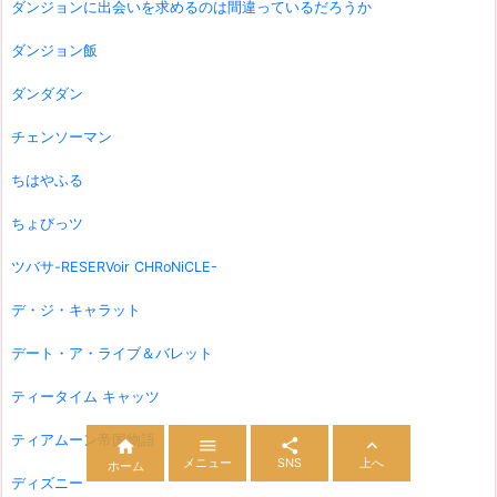
ダンジョンに出会いを求めるのは間違っているだろうか
ダンジョン飯
ダンダダン
チェンソーマン
ちはやふる
ちょびっツ
ツバサ-RESERVoir CHRoNiCLE-
デ・ジ・キャラット
デート・ア・ライブ＆バレット
ティータイム キャッツ
ティアムーン帝国物語




メニュー
SNS
上へ
ホーム
ディズニー