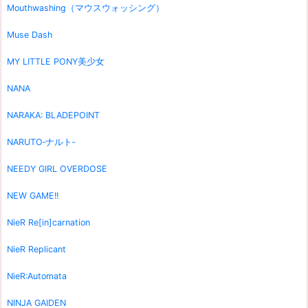
Mouthwashing（マウスウォッシング）
Muse Dash
MY LITTLE PONY美少女
NANA
NARAKA: BLADEPOINT
NARUTO‐ナルト‐
NEEDY GIRL OVERDOSE
NEW GAME!!
NieR Re[in]carnation
NieR Replicant
NieR:Automata
NINJA GAIDEN