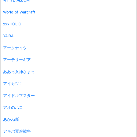
WHITE ALBUM
World of Warcraft
xxxHOLiC
YAIBA
アークナイツ
アーテリーギア
ああっ女神さまっ
アイカツ！
アイドルマスター
アオのハコ
あかね噺
アキバ冥途戦争