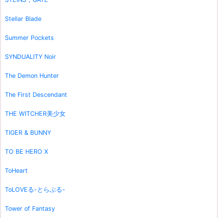
Stellar Blade
Summer Pockets
SYNDUALITY Noir
The Demon Hunter
The First Descendant
THE WITCHER美少女
TIGER & BUNNY
TO BE HERO X
ToHeart
ToLOVEる-とらぶる-
Tower of Fantasy