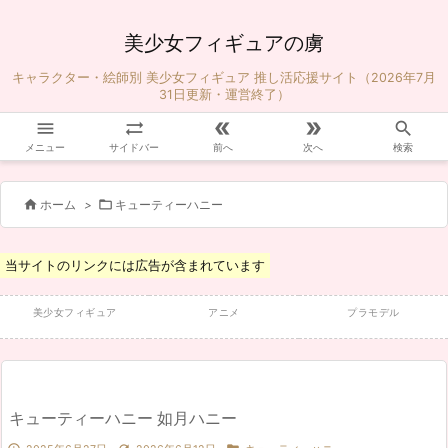
美少女フィギュアの虜
キャラクター・絵師別 美少女フィギュア 推し活応援サイト（2026年7月
31日更新・運営終了）





メニュー
サイドバー
前へ
次へ
検索


ホーム
>
キューティーハニー
当サイトのリンクには広告が含まれています
美少女フィギュア
アニメ
プラモデル
キューティーハニー 如月ハニー