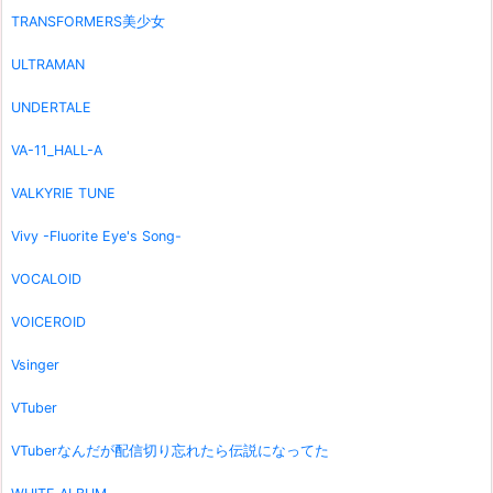
TRANSFORMERS美少女
ULTRAMAN
UNDERTALE
VA-11_HALL-A
VALKYRIE TUNE
Vivy -Fluorite Eye's Song-
VOCALOID
VOICEROID
Vsinger
VTuber
VTuberなんだが配信切り忘れたら伝説になってた