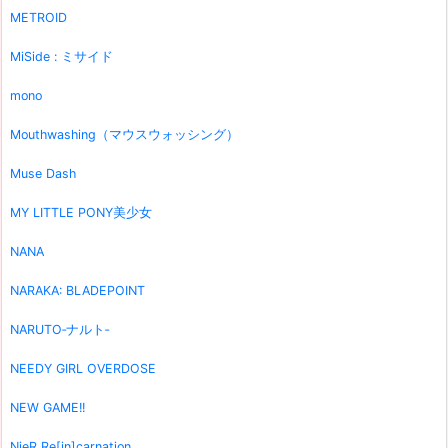
METROID
MiSide : ミサイド
mono
Mouthwashing（マウスウォッシング）
Muse Dash
MY LITTLE PONY美少女
NANA
NARAKA: BLADEPOINT
NARUTO‐ナルト‐
NEEDY GIRL OVERDOSE
NEW GAME!!
NieR Re[in]carnation