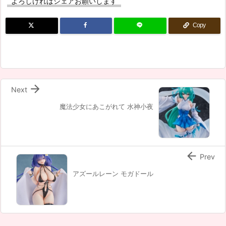
よろしければシェアお願いします
Copy

Next
魔法少女にあこがれて 水神小夜

Prev
アズールレーン モガドール