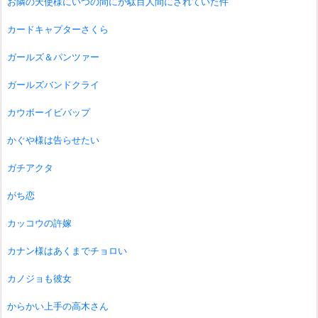
お隣の天使様にいつの間にか駄目人間にされていた件
カードキャプターさくら
ガールズ＆パンツァー
ガールズバンドクライ
カウボーイビバップ
かぐや様は告らせたい
ガチアクタ
がち恋
カッコウの許嫁
カナン様はあくまでチョロい
カノジョも彼女
からかい上手の高木さん