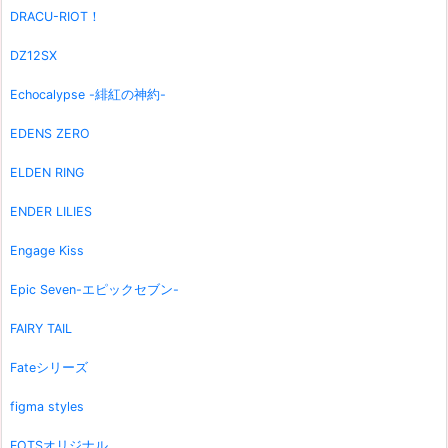
DRACU-RIOT！
DZ12SX
Echocalypse -緋紅の神約-
EDENS ZERO
ELDEN RING
ENDER LILIES
Engage Kiss
Epic Seven-エピックセブン-
FAIRY TAIL
Fateシリーズ
figma styles
FOTSオリジナル