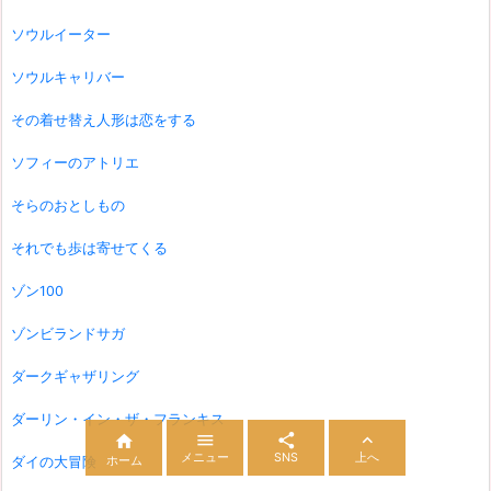
ソウルイーター
ソウルキャリバー
その着せ替え人形は恋をする
ソフィーのアトリエ
そらのおとしもの
それでも歩は寄せてくる
ゾン100
ゾンビランドサガ
ダークギャザリング
ダーリン・イン・ザ・フランキス




メニュー
SNS
上へ
ダイの大冒険
ホーム