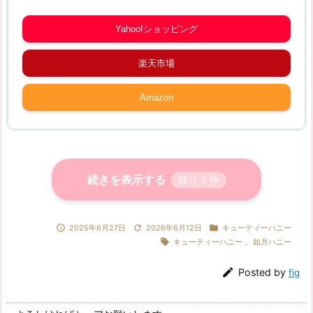
Yahoo!ショッピング
楽天市場
Amazon
続きを表示する
残り
3
件



2025年6月27日
2026年6月12日
キューティーハニー

キューティーハニー
,
如月ハニー

Posted by
fig