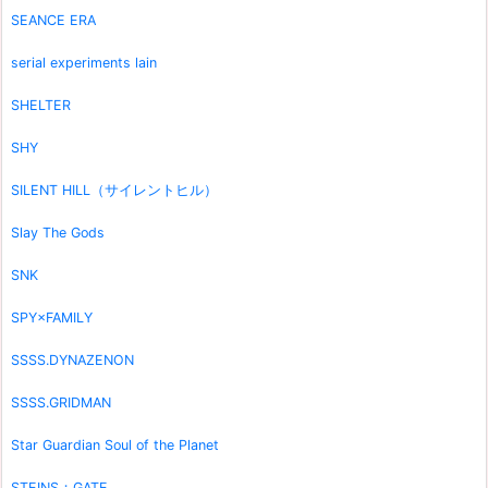
SEANCE ERA
serial experiments lain
SHELTER
SHY
SILENT HILL（サイレントヒル）
Slay The Gods
SNK
SPY×FAMILY
SSSS.DYNAZENON
SSSS.GRIDMAN
Star Guardian Soul of the Planet
STEINS；GATE