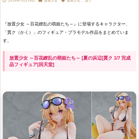



2024年10月24日
放置少女
放置少女
,
賈ク
『放置少女 ～百花繚乱の萌姫たち～』に登場するキャラクター、
「賈ク（かく）」のフィギュア・プラモデル作品をまとめていま
す。
放置少女 ～百花繚乱の萌姫たち～ [夏の浜辺]賈ク 1/7 完成
品フィギュア[回天堂]