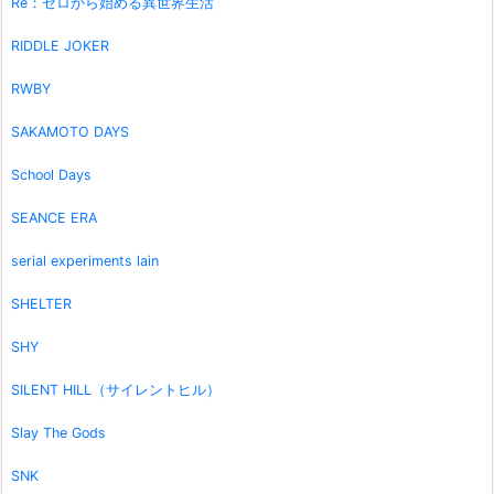
Re：ゼロから始める異世界生活
RIDDLE JOKER
RWBY
SAKAMOTO DAYS
School Days
SEANCE ERA
serial experiments lain
SHELTER
SHY
SILENT HILL（サイレントヒル）
Slay The Gods
SNK