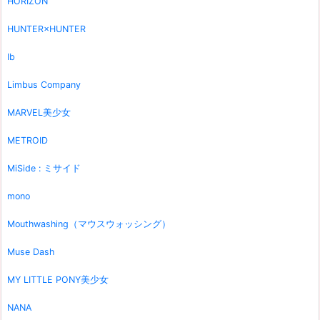
HORIZON
HUNTER×HUNTER
Ib
Limbus Company
MARVEL美少女
METROID
MiSide : ミサイド
mono
Mouthwashing（マウスウォッシング）
Muse Dash
MY LITTLE PONY美少女
NANA