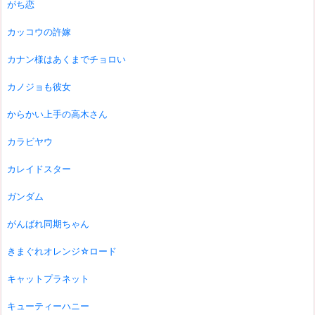
がち恋
カッコウの許嫁
カナン様はあくまでチョロい
カノジョも彼女
からかい上手の高木さん
カラビヤウ
カレイドスター
ガンダム
がんばれ同期ちゃん
きまぐれオレンジ☆ロード
キャットプラネット
キューティーハニー