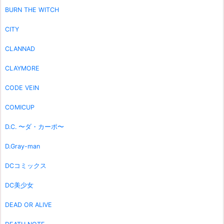
BURN THE WITCH
CITY
CLANNAD
CLAYMORE
CODE VEIN
COMICUP
D.C. 〜ダ・カーポ〜
D.Gray-man
DCコミックス
DC美少女
DEAD OR ALIVE