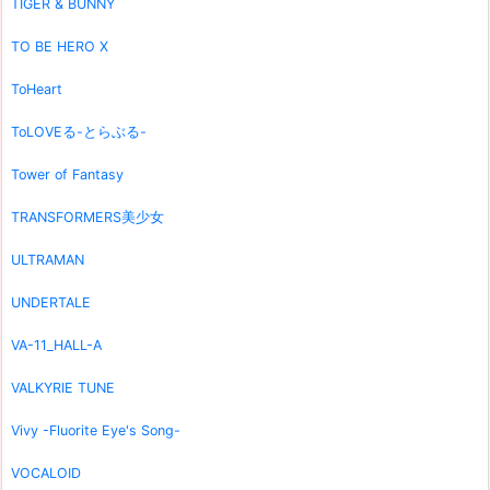
TIGER & BUNNY
TO BE HERO X
ToHeart
ToLOVEる-とらぶる-
Tower of Fantasy
TRANSFORMERS美少女
ULTRAMAN
UNDERTALE
VA-11_HALL-A
VALKYRIE TUNE
Vivy -Fluorite Eye's Song-
VOCALOID