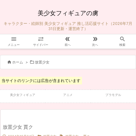
美少女フィギュアの虜
キャラクター・絵師別 美少女フィギュア 推し活応援サイト（2026年7月
31日更新・運営終了）





メニュー
サイドバー
前へ
次へ
検索


ホーム
>
放置少女
当サイトのリンクには広告が含まれています
美少女フィギュア
アニメ
プラモデル
放置少女 賈ク