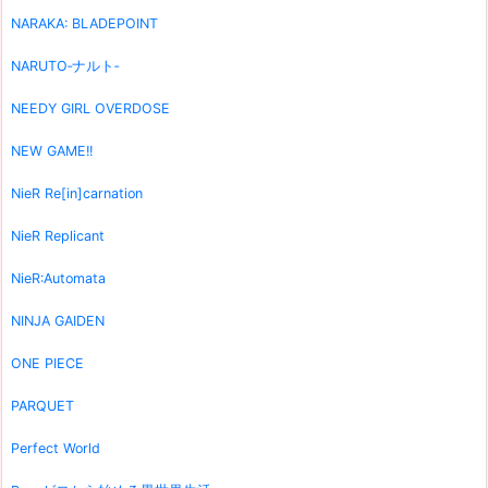
NARAKA: BLADEPOINT
NARUTO‐ナルト‐
NEEDY GIRL OVERDOSE
NEW GAME!!
NieR Re[in]carnation
NieR Replicant
NieR:Automata
NINJA GAIDEN
ONE PIECE
PARQUET
Perfect World