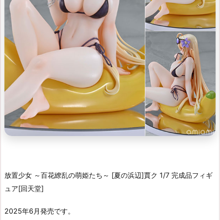
放置少女 ～百花繚乱の萌姫たち～ [夏の浜辺]賈ク 1/7 完成品フィギ
ュア[回天堂]
2025年6月発売です。