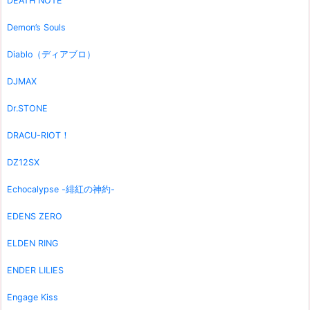
DEATH NOTE
Demon’s Souls
Diablo（ディアブロ）
DJMAX
Dr.STONE
DRACU-RIOT！
DZ12SX
Echocalypse -緋紅の神約-
EDENS ZERO
ELDEN RING
ENDER LILIES
Engage Kiss