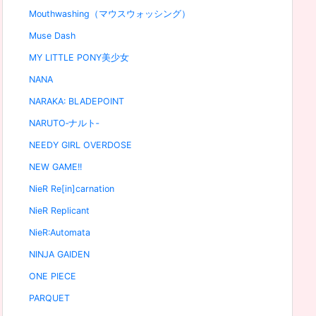
Mouthwashing（マウスウォッシング）
Muse Dash
MY LITTLE PONY美少女
NANA
NARAKA: BLADEPOINT
NARUTO‐ナルト‐
NEEDY GIRL OVERDOSE
NEW GAME!!
NieR Re[in]carnation
NieR Replicant
NieR:Automata
NINJA GAIDEN
ONE PIECE
PARQUET