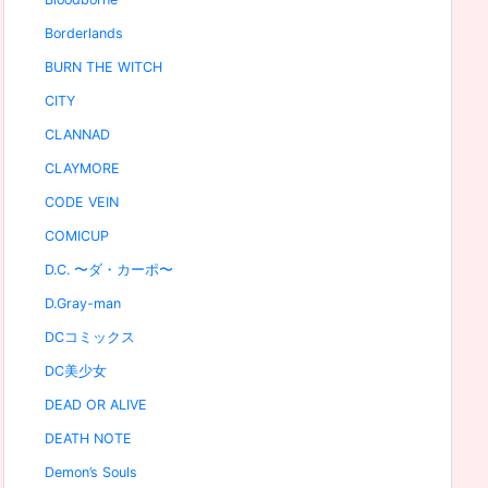
Borderlands
BURN THE WITCH
CITY
CLANNAD
CLAYMORE
CODE VEIN
COMICUP
D.C. 〜ダ・カーポ〜
D.Gray-man
DCコミックス
DC美少女
DEAD OR ALIVE
DEATH NOTE
Demon’s Souls