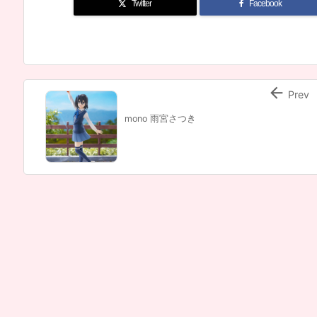
Twitter
Facebook

Prev
mono 雨宮さつき