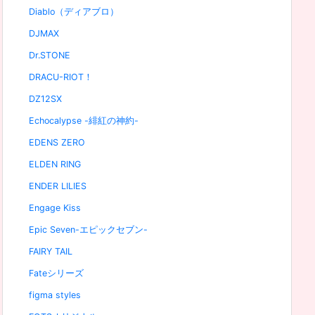
Diablo（ディアブロ）
DJMAX
Dr.STONE
DRACU-RIOT！
DZ12SX
Echocalypse -緋紅の神約-
EDENS ZERO
ELDEN RING
ENDER LILIES
Engage Kiss
Epic Seven-エピックセブン-
FAIRY TAIL
Fateシリーズ
figma styles