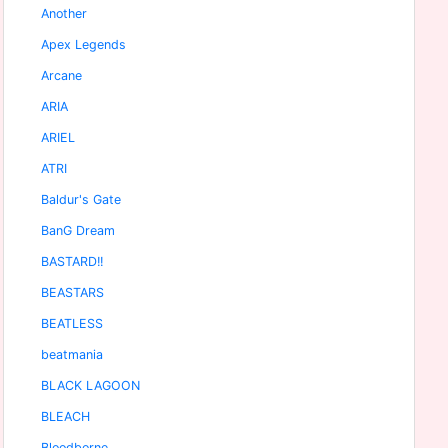
Another
Apex Legends
Arcane
ARIA
ARIEL
ATRI
Baldur's Gate
BanG Dream
BASTARD!!
BEASTARS
BEATLESS
beatmania
BLACK LAGOON
BLEACH
Bloodborne