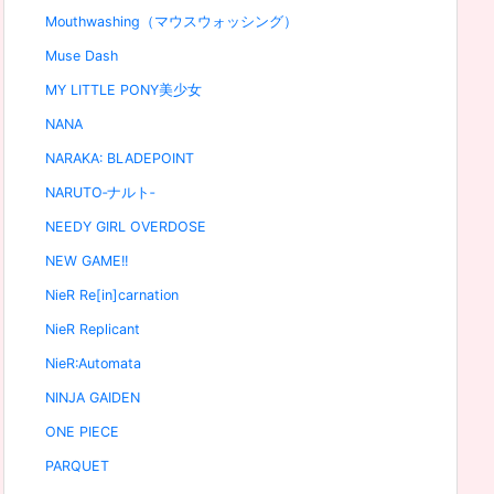
Mouthwashing（マウスウォッシング）
Muse Dash
MY LITTLE PONY美少女
NANA
NARAKA: BLADEPOINT
NARUTO‐ナルト‐
NEEDY GIRL OVERDOSE
NEW GAME!!
NieR Re[in]carnation
NieR Replicant
NieR:Automata
NINJA GAIDEN
ONE PIECE
PARQUET