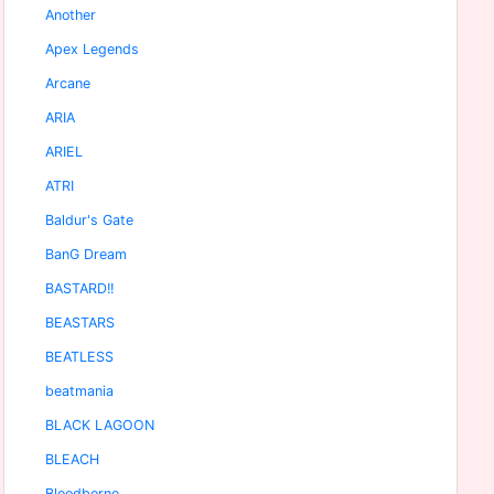
Another
Apex Legends
Arcane
ARIA
ARIEL
ATRI
Baldur's Gate
BanG Dream
BASTARD!!
BEASTARS
BEATLESS
beatmania
BLACK LAGOON
BLEACH
Bloodborne