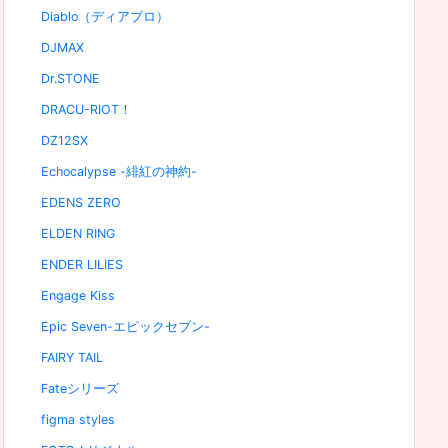
Diablo（ディアブロ）
DJMAX
Dr.STONE
DRACU-RIOT！
DZ12SX
Echocalypse -緋紅の神約-
EDENS ZERO
ELDEN RING
ENDER LILIES
Engage Kiss
Epic Seven-エピックセブン-
FAIRY TAIL
Fateシリーズ
figma styles