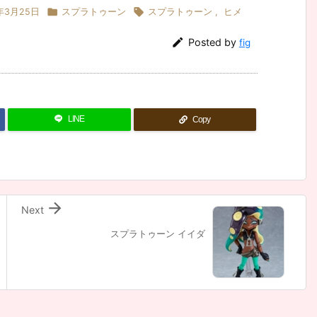


年3月25日
スプラトゥーン
スプラトゥーン
,
ヒメ

Posted by
fig
LINE
Copy

Next
スプラトゥーン イイダ