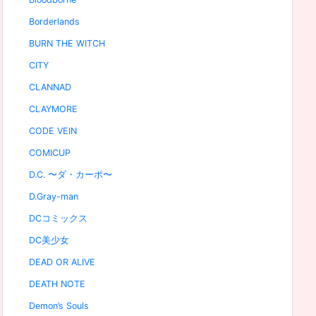
Borderlands
BURN THE WITCH
CITY
CLANNAD
CLAYMORE
CODE VEIN
COMICUP
D.C. 〜ダ・カーポ〜
D.Gray-man
DCコミックス
DC美少女
DEAD OR ALIVE
DEATH NOTE
Demon’s Souls