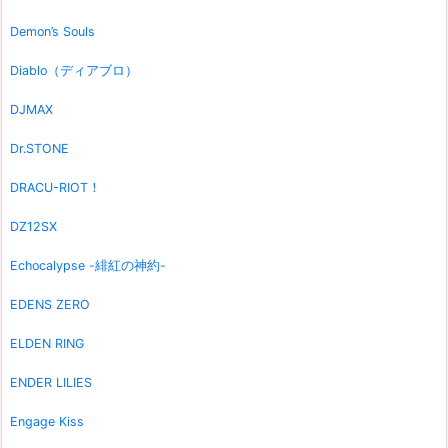
Demon’s Souls
Diablo（ディアブロ）
DJMAX
Dr.STONE
DRACU-RIOT！
DZ12SX
Echocalypse -緋紅の神約-
EDENS ZERO
ELDEN RING
ENDER LILIES
Engage Kiss