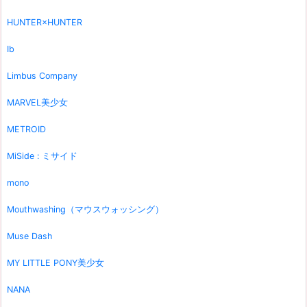
HUNTER×HUNTER
Ib
Limbus Company
MARVEL美少女
METROID
MiSide : ミサイド
mono
Mouthwashing（マウスウォッシング）
Muse Dash
MY LITTLE PONY美少女
NANA