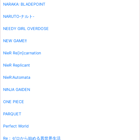
NARAKA: BLADEPOINT
NARUTO‐ナルト‐
NEEDY GIRL OVERDOSE
NEW GAME!!
NieR Re[in]carnation
NieR Replicant
NieR:Automata
NINJA GAIDEN
ONE PIECE
PARQUET
Perfect World
Re：ゼロから始める異世界生活