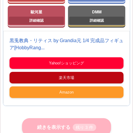
駿河屋
DMM
黒兎教典・リティス by Grandia元 1/4 完成品フィギュ
ア[HobbyRang...
Yahoo!ショッピング
楽天市場
Amazon
続きを表示する
残り
3
件