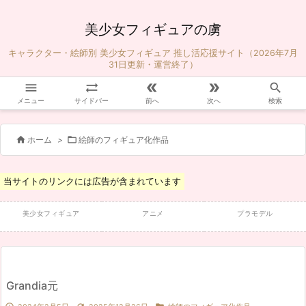
美少女フィギュアの虜
キャラクター・絵師別 美少女フィギュア 推し活応援サイト（2026年7月
31日更新・運営終了）





メニュー
サイドバー
前へ
次へ
検索


ホーム
>
絵師のフィギュア化作品
当サイトのリンクには広告が含まれています
美少女フィギュア
アニメ
プラモデル
Grandia元