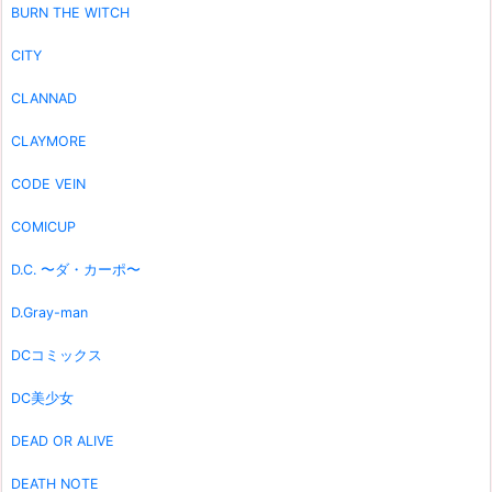
BURN THE WITCH
CITY
CLANNAD
CLAYMORE
CODE VEIN
COMICUP
D.C. 〜ダ・カーポ〜
D.Gray-man
DCコミックス
DC美少女
DEAD OR ALIVE
DEATH NOTE