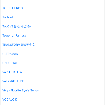
TO BE HERO X
ToHeart
ToLOVEる-とらぶる-
Tower of Fantasy
TRANSFORMERS美少女
ULTRAMAN
UNDERTALE
VA-11_HALL-A
VALKYRIE TUNE
Vivy -Fluorite Eye's Song-
VOCALOID