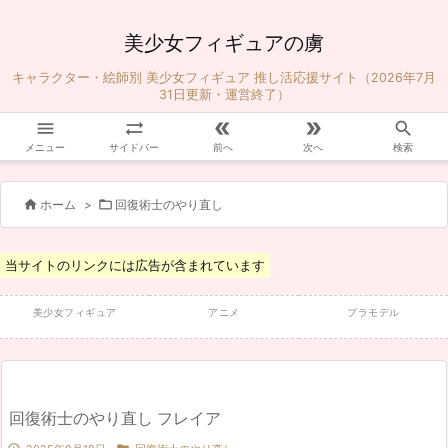
美少女フィギュアの虜
キャラクター・絵師別 美少女フィギュア 推し活応援サイト（2026年7月
31日更新・運営終了）





メニュー
サイドバー
前へ
次へ
検索


ホーム
>
回復術士のやり直し
当サイトのリンクには広告が含まれています
美少女フィギュア
アニメ
プラモデル
回復術士のやり直し フレイア