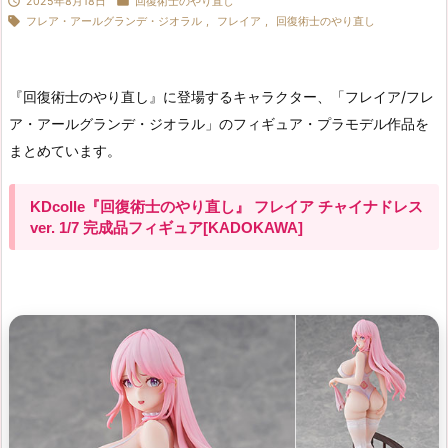


2025年8月18日
回復術士のやり直し

フレア・アールグランデ・ジオラル
,
フレイア
,
回復術士のやり直し
『回復術士のやり直し』に登場するキャラクター、「フレイア/フレ
ア・アールグランデ・ジオラル」のフィギュア・プラモデル作品を
まとめています。
KDcolle『回復術士のやり直し』 フレイア チャイナドレス
ver. 1/7 完成品フィギュア[KADOKAWA]