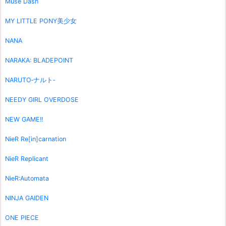
Muse Dash
MY LITTLE PONY美少女
NANA
NARAKA: BLADEPOINT
NARUTO‐ナルト‐
NEEDY GIRL OVERDOSE
NEW GAME!!
NieR Re[in]carnation
NieR Replicant
NieR:Automata
NINJA GAIDEN
ONE PIECE