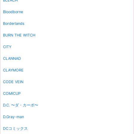
BLEACH
Bloodborne
Borderlands
BURN THE WITCH
CITY
CLANNAD
CLAYMORE
CODE VEIN
COMICUP
D.C. 〜ダ・カーポ〜
D.Gray-man
DCコミックス