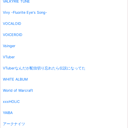
VALKYRIE TUNE
Vivy -Fluorite Eye's Song-
VOCALOID
VOICEROID
Vsinger
VTuber
VTuberなんだが配信切り忘れたら伝説になってた
WHITE ALBUM
World of Warcraft
xxxHOLiC
YAIBA
アークナイツ