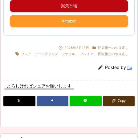
楽天市場
Amazon


2025年8月18日
回復術士のやり直し

フレア・アールグランデ・ジオラル
,
フレイア
,
回復術士のやり直し

Posted by
fig
よろしければシェアお願いします
Copy