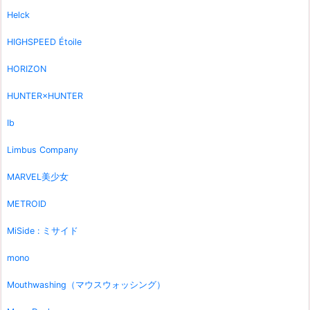
Helck
HIGHSPEED Étoile
HORIZON
HUNTER×HUNTER
Ib
Limbus Company
MARVEL美少女
METROID
MiSide : ミサイド
mono
Mouthwashing（マウスウォッシング）