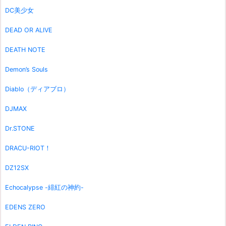
DC美少女
DEAD OR ALIVE
DEATH NOTE
Demon’s Souls
Diablo（ディアブロ）
DJMAX
Dr.STONE
DRACU-RIOT！
DZ12SX
Echocalypse -緋紅の神約-
EDENS ZERO