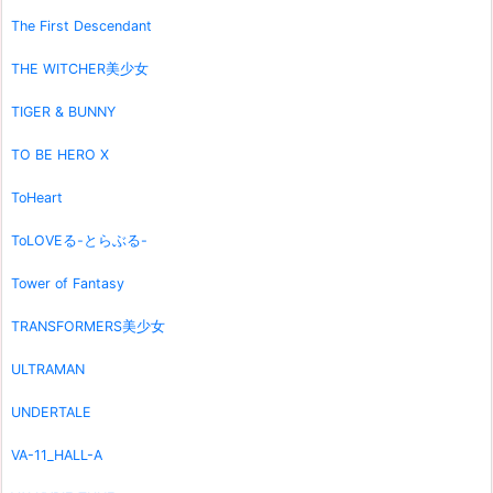
The First Descendant
THE WITCHER美少女
TIGER & BUNNY
TO BE HERO X
ToHeart
ToLOVEる-とらぶる-
Tower of Fantasy
TRANSFORMERS美少女
ULTRAMAN
UNDERTALE
VA-11_HALL-A