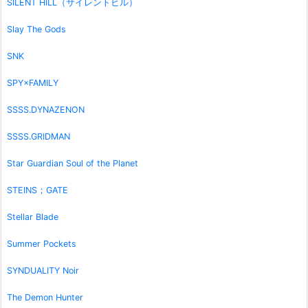
SILENT HILL（サイレントヒル）
Slay The Gods
SNK
SPY×FAMILY
SSSS.DYNAZENON
SSSS.GRIDMAN
Star Guardian Soul of the Planet
STEINS；GATE
Stellar Blade
Summer Pockets
SYNDUALITY Noir
The Demon Hunter