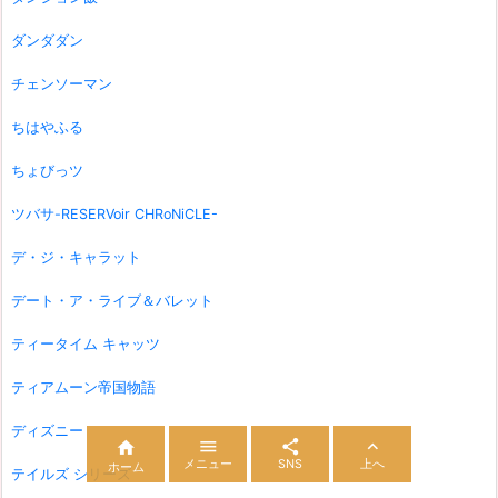
ダンダダン
チェンソーマン
ちはやふる
ちょびっツ
ツバサ-RESERVoir CHRoNiCLE-
デ・ジ・キャラット
デート・ア・ライブ＆バレット
ティータイム キャッツ
ティアムーン帝国物語
ディズニー




メニュー
SNS
上へ
ホーム
テイルズ シリーズ