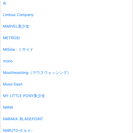
Ib
Limbus Company
MARVEL美少女
METROID
MiSide : ミサイド
mono
Mouthwashing（マウスウォッシング）
Muse Dash
MY LITTLE PONY美少女
NANA
NARAKA: BLADEPOINT
NARUTO‐ナルト‐