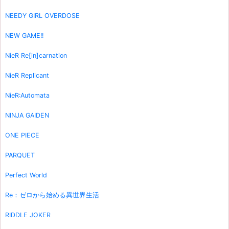
NEEDY GIRL OVERDOSE
NEW GAME!!
NieR Re[in]carnation
NieR Replicant
NieR:Automata
NINJA GAIDEN
ONE PIECE
PARQUET
Perfect World
Re：ゼロから始める異世界生活
RIDDLE JOKER