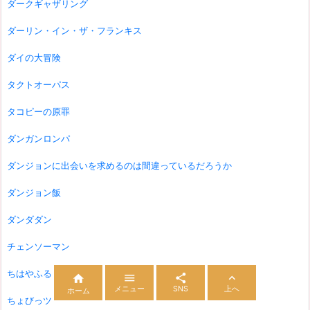
ダークギャザリング
ダーリン・イン・ザ・フランキス
ダイの大冒険
タクトオーパス
タコピーの原罪
ダンガンロンパ
ダンジョンに出会いを求めるのは間違っているだろうか
ダンジョン飯
ダンダダン
チェンソーマン
ちはやふる




メニュー
SNS
上へ
ホーム
ちょびっツ