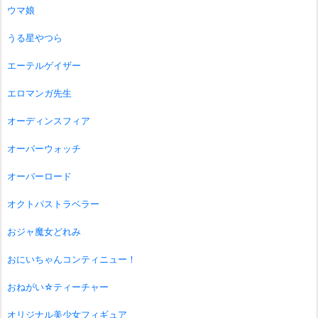
ウマ娘
うる星やつら
エーテルゲイザー
エロマンガ先生
オーディンスフィア
オーバーウォッチ
オーバーロード
オクトパストラベラー
おジャ魔女どれみ
おにいちゃんコンティニュー！
おねがい☆ティーチャー
オリジナル美少女フィギュア