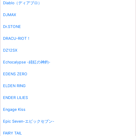
Diablo（ディアブロ）
DJMAX
Dr.STONE
DRACU-RIOT！
DZ12SX
Echocalypse -緋紅の神約-
EDENS ZERO
ELDEN RING
ENDER LILIES
Engage Kiss
Epic Seven-エピックセブン-
FAIRY TAIL