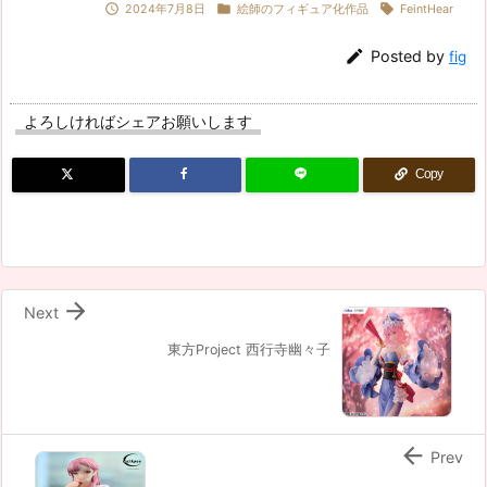



2024年7月8日
絵師のフィギュア化作品
FeintHear

Posted by
fig
よろしければシェアお願いします
Copy

Next
東方Project 西行寺幽々子

Prev