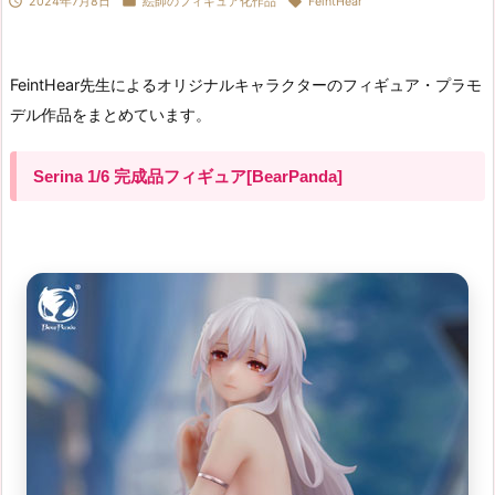



2024年7月8日
絵師のフィギュア化作品
FeintHear
FeintHear先生によるオリジナルキャラクターのフィギュア・プラモ
デル作品をまとめています。
Serina 1/6 完成品フィギュア[BearPanda]