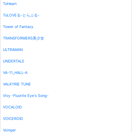
ToHeart
ToLOVEる-とらぶる-
Tower of Fantasy
TRANSFORMERS美少女
ULTRAMAN
UNDERTALE
VA-11_HALL-A
VALKYRIE TUNE
Vivy -Fluorite Eye's Song-
VOCALOID
VOICEROID
Vsinger