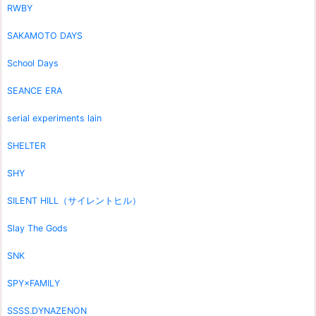
RWBY
SAKAMOTO DAYS
School Days
SEANCE ERA
serial experiments lain
SHELTER
SHY
SILENT HILL（サイレントヒル）
Slay The Gods
SNK
SPY×FAMILY
SSSS.DYNAZENON