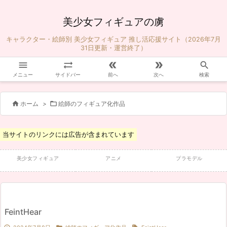
美少女フィギュアの虜
キャラクター・絵師別 美少女フィギュア 推し活応援サイト（2026年7月
31日更新・運営終了）





メニュー
サイドバー
前へ
次へ
検索


ホーム
>
絵師のフィギュア化作品
当サイトのリンクには広告が含まれています
美少女フィギュア
アニメ
プラモデル
FeintHear