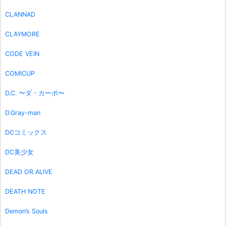
CLANNAD
CLAYMORE
CODE VEIN
COMICUP
D.C. 〜ダ・カーポ〜
D.Gray-man
DCコミックス
DC美少女
DEAD OR ALIVE
DEATH NOTE
Demon’s Souls