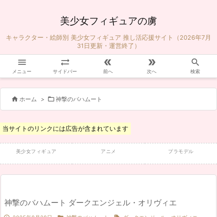
美少女フィギュアの虜
キャラクター・絵師別 美少女フィギュア 推し活応援サイト（2026年7月
31日更新・運営終了）





メニュー
サイドバー
前へ
次へ
検索


ホーム
>
神撃のバハムート
当サイトのリンクには広告が含まれています
美少女フィギュア
アニメ
プラモデル
神撃のバハムート ダークエンジェル・オリヴィエ