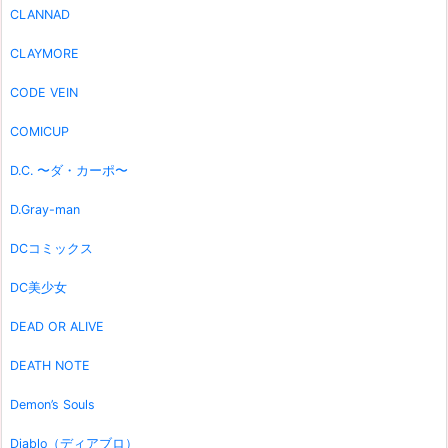
CLANNAD
CLAYMORE
CODE VEIN
COMICUP
D.C. 〜ダ・カーポ〜
D.Gray-man
DCコミックス
DC美少女
DEAD OR ALIVE
DEATH NOTE
Demon’s Souls
Diablo（ディアブロ）