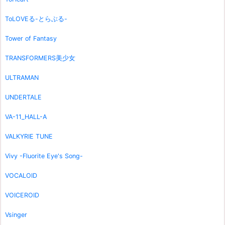
ToLOVEる-とらぶる-
Tower of Fantasy
TRANSFORMERS美少女
ULTRAMAN
UNDERTALE
VA-11_HALL-A
VALKYRIE TUNE
Vivy -Fluorite Eye's Song-
VOCALOID
VOICEROID
Vsinger