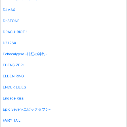
DJMAX
Dr.STONE
DRACU-RIOT！
DZ12SX
Echocalypse -緋紅の神約-
EDENS ZERO
ELDEN RING
ENDER LILIES
Engage Kiss
Epic Seven-エピックセブン-
FAIRY TAIL