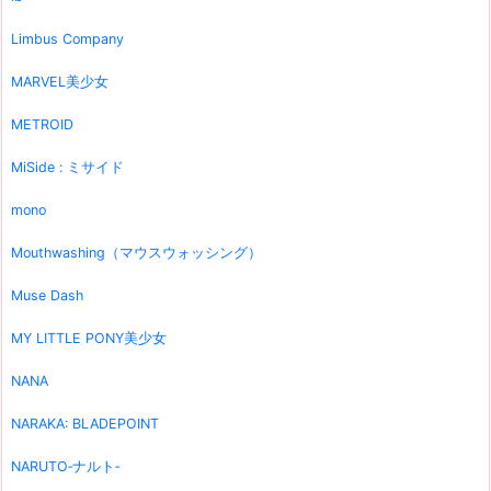
Limbus Company
MARVEL美少女
METROID
MiSide : ミサイド
mono
Mouthwashing（マウスウォッシング）
Muse Dash
MY LITTLE PONY美少女
NANA
NARAKA: BLADEPOINT
NARUTO‐ナルト‐