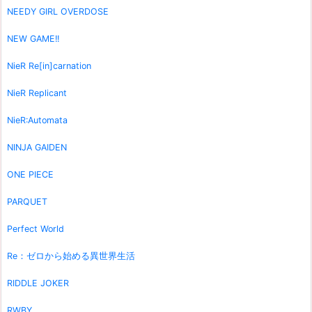
NEEDY GIRL OVERDOSE
NEW GAME!!
NieR Re[in]carnation
NieR Replicant
NieR:Automata
NINJA GAIDEN
ONE PIECE
PARQUET
Perfect World
Re：ゼロから始める異世界生活
RIDDLE JOKER
RWBY