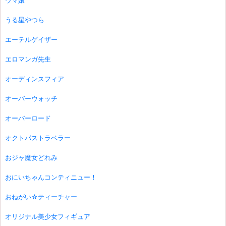
ウマ娘
うる星やつら
エーテルゲイザー
エロマンガ先生
オーディンスフィア
オーバーウォッチ
オーバーロード
オクトパストラベラー
おジャ魔女どれみ
おにいちゃんコンティニュー！
おねがい☆ティーチャー
オリジナル美少女フィギュア