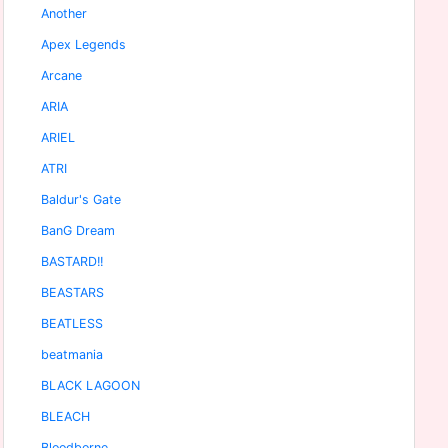
Another
Apex Legends
Arcane
ARIA
ARIEL
ATRI
Baldur's Gate
BanG Dream
BASTARD!!
BEASTARS
BEATLESS
beatmania
BLACK LAGOON
BLEACH
Bloodborne