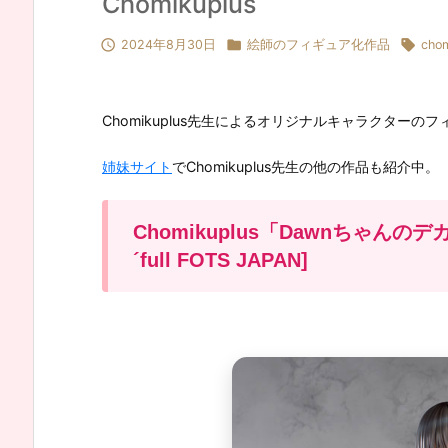
Chomikuplus



2024年8月30日
絵師のフィギュア化作品
chom
Chomikuplus先生によるオリジナルキャラクター
姉妹サイト
でChomikuplus先生の他の作品も紹介中。
Chomikuplus「Dawnちゃん
´full FOTS JAPAN]