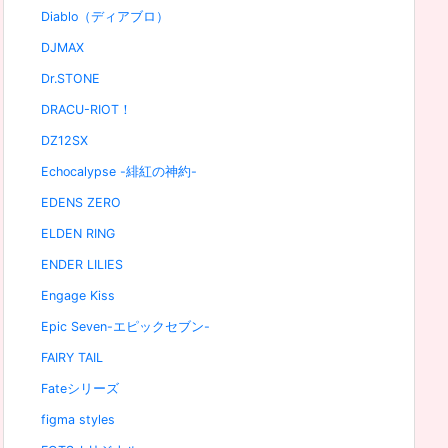
Diablo（ディアブロ）
DJMAX
Dr.STONE
DRACU-RIOT！
DZ12SX
Echocalypse -緋紅の神約-
EDENS ZERO
ELDEN RING
ENDER LILIES
Engage Kiss
Epic Seven-エピックセブン-
FAIRY TAIL
Fateシリーズ
figma styles