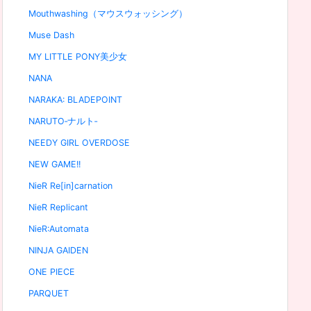
Mouthwashing（マウスウォッシング）
Muse Dash
MY LITTLE PONY美少女
NANA
NARAKA: BLADEPOINT
NARUTO‐ナルト‐
NEEDY GIRL OVERDOSE
NEW GAME!!
NieR Re[in]carnation
NieR Replicant
NieR:Automata
NINJA GAIDEN
ONE PIECE
PARQUET