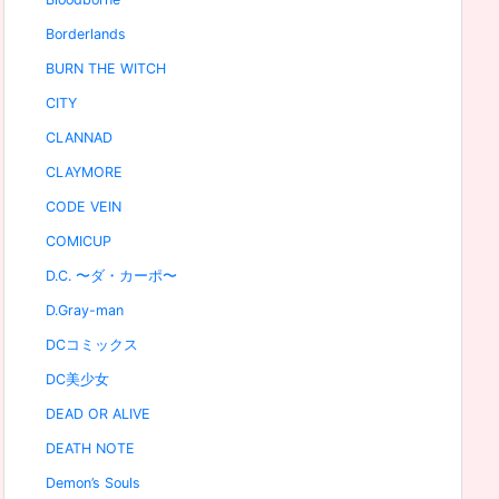
Borderlands
BURN THE WITCH
CITY
CLANNAD
CLAYMORE
CODE VEIN
COMICUP
D.C. 〜ダ・カーポ〜
D.Gray-man
DCコミックス
DC美少女
DEAD OR ALIVE
DEATH NOTE
Demon’s Souls