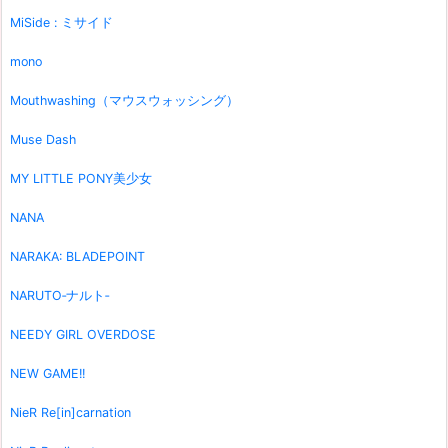
MiSide : ミサイド
mono
Mouthwashing（マウスウォッシング）
Muse Dash
MY LITTLE PONY美少女
NANA
NARAKA: BLADEPOINT
NARUTO‐ナルト‐
NEEDY GIRL OVERDOSE
NEW GAME!!
NieR Re[in]carnation