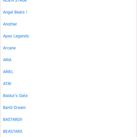
ALIEN STAGE
Angel Beats！
Another
Apex Legends
Arcane
ARIA
ARIEL
ATRI
Baldur's Gate
BanG Dream
BASTARD!!
BEASTARS