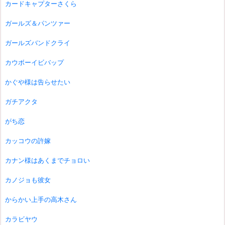
カードキャプターさくら
ガールズ＆パンツァー
ガールズバンドクライ
カウボーイビバップ
かぐや様は告らせたい
ガチアクタ
がち恋
カッコウの許嫁
カナン様はあくまでチョロい
カノジョも彼女
からかい上手の高木さん
カラビヤウ