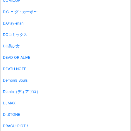
COMICUP
D.C. 〜ダ・カーポ〜
D.Gray-man
DCコミックス
DC美少女
DEAD OR ALIVE
DEATH NOTE
Demon’s Souls
Diablo（ディアブロ）
DJMAX
Dr.STONE
DRACU-RIOT！