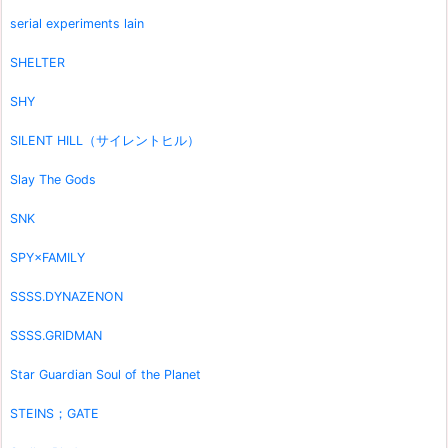
serial experiments lain
SHELTER
SHY
SILENT HILL（サイレントヒル）
Slay The Gods
SNK
SPY×FAMILY
SSSS.DYNAZENON
SSSS.GRIDMAN
Star Guardian Soul of the Planet
STEINS；GATE