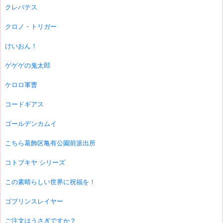
クレバテス
クロノ・トリガー
けいおん！
ゲゲゲの鬼太郎
ケロロ軍曹
コードギアス
ゴールデンカムイ
こちら葛飾区亀有公園前派出所
コトブキヤ シリーズ
この素晴らしい世界に祝福を！
ゴブリンスレイヤー
ご注文はうさぎですか？