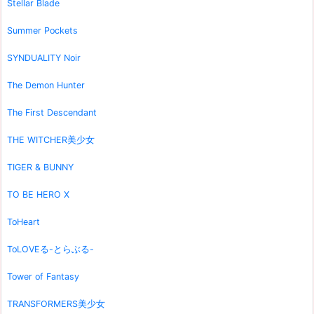
Stellar Blade
Summer Pockets
SYNDUALITY Noir
The Demon Hunter
The First Descendant
THE WITCHER美少女
TIGER & BUNNY
TO BE HERO X
ToHeart
ToLOVEる-とらぶる-
Tower of Fantasy
TRANSFORMERS美少女