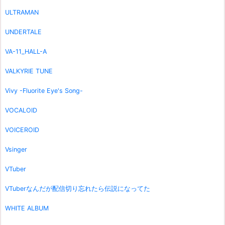
ULTRAMAN
UNDERTALE
VA-11_HALL-A
VALKYRIE TUNE
Vivy -Fluorite Eye's Song-
VOCALOID
VOICEROID
Vsinger
VTuber
VTuberなんだが配信切り忘れたら伝説になってた
WHITE ALBUM