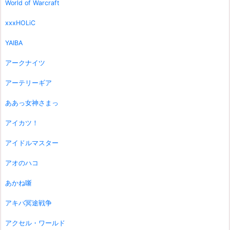
World of Warcraft
xxxHOLiC
YAIBA
アークナイツ
アーテリーギア
ああっ女神さまっ
アイカツ！
アイドルマスター
アオのハコ
あかね噺
アキバ冥途戦争
アクセル・ワールド