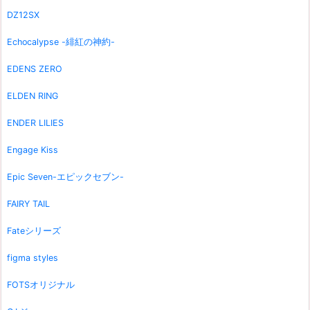
DZ12SX
Echocalypse -緋紅の神約-
EDENS ZERO
ELDEN RING
ENDER LILIES
Engage Kiss
Epic Seven-エピックセブン-
FAIRY TAIL
Fateシリーズ
figma styles
FOTSオリジナル