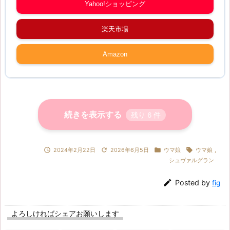
Yahoo!ショッピング
楽天市場
Amazon
続きを表示する
残り
6
件




2024年2月22日
2026年6月5日
ウマ娘
ウマ娘
,
シュヴァルグラン

Posted by
fig
よろしければシェアお願いします