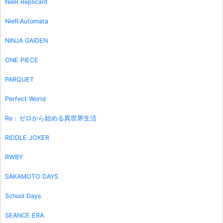
NieR Replicant
NieR:Automata
NINJA GAIDEN
ONE PIECE
PARQUET
Perfect World
Re：ゼロから始める異世界生活
RIDDLE JOKER
RWBY
SAKAMOTO DAYS
School Days
SEANCE ERA