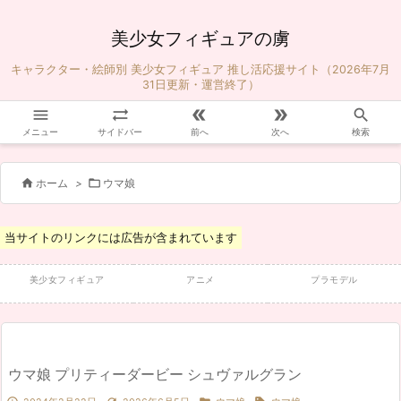
美少女フィギュアの虜
キャラクター・絵師別 美少女フィギュア 推し活応援サイト（2026年7月
31日更新・運営終了）





メニュー
サイドバー
前へ
次へ
検索


ホーム
>
ウマ娘
当サイトのリンクには広告が含まれています
美少女フィギュア
アニメ
プラモデル
ウマ娘 プリティーダービー シュヴァルグラン