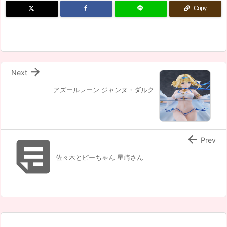
Copy

Next
アズールレーン ジャンヌ・ダルク


Prev
佐々木とピーちゃん 星崎さん