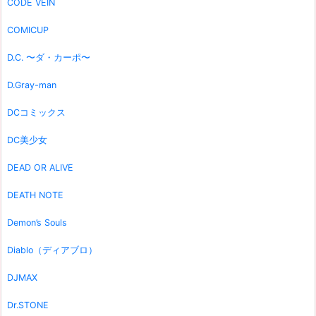
CODE VEIN
COMICUP
D.C. 〜ダ・カーポ〜
D.Gray-man
DCコミックス
DC美少女
DEAD OR ALIVE
DEATH NOTE
Demon’s Souls
Diablo（ディアブロ）
DJMAX
Dr.STONE