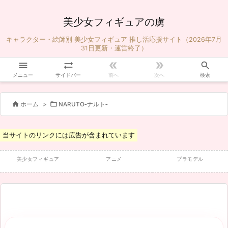
美少女フィギュアの虜
キャラクター・絵師別 美少女フィギュア 推し活応援サイト（2026年7月
31日更新・運営終了）





メニュー
サイドバー
前へ
次へ
検索


ホーム
>
NARUTO‐ナルト‐
当サイトのリンクには広告が含まれています
美少女フィギュア
アニメ
プラモデル