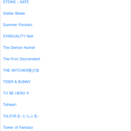
STEINS；GATE
Stellar Blade
Summer Pockets
SYNDUALITY Noir
The Demon Hunter
The First Descendant
THE WITCHER美少女
TIGER & BUNNY
TO BE HERO X
ToHeart
ToLOVEる-とらぶる-
Tower of Fantasy