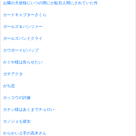
お隣の天使様にいつの間にか駄目人間にされていた件
カードキャプターさくら
ガールズ＆パンツァー
ガールズバンドクライ
カウボーイビバップ
かぐや様は告らせたい
ガチアクタ
がち恋
カッコウの許嫁
カナン様はあくまでチョロい
カノジョも彼女
からかい上手の高木さん