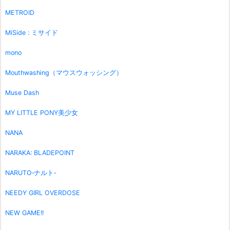
METROID
MiSide : ミサイド
mono
Mouthwashing（マウスウォッシング）
Muse Dash
MY LITTLE PONY美少女
NANA
NARAKA: BLADEPOINT
NARUTO‐ナルト‐
NEEDY GIRL OVERDOSE
NEW GAME!!