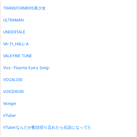
TRANSFORMERS美少女
ULTRAMAN
UNDERTALE
VA-11_HALL-A
VALKYRIE TUNE
Vivy -Fluorite Eye's Song-
VOCALOID
VOICEROID
Vsinger
VTuber
VTuberなんだが配信切り忘れたら伝説になってた