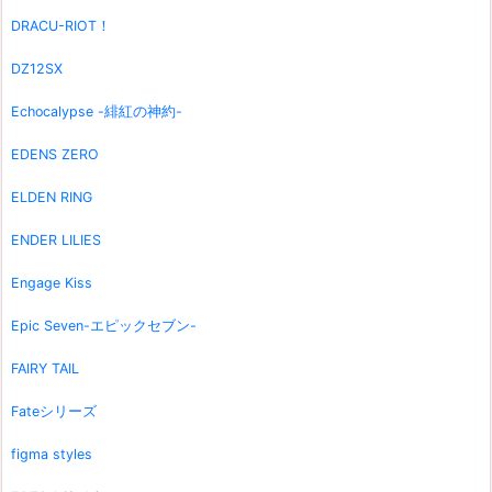
DRACU-RIOT！
DZ12SX
Echocalypse -緋紅の神約-
EDENS ZERO
ELDEN RING
ENDER LILIES
Engage Kiss
Epic Seven-エピックセブン-
FAIRY TAIL
Fateシリーズ
figma styles