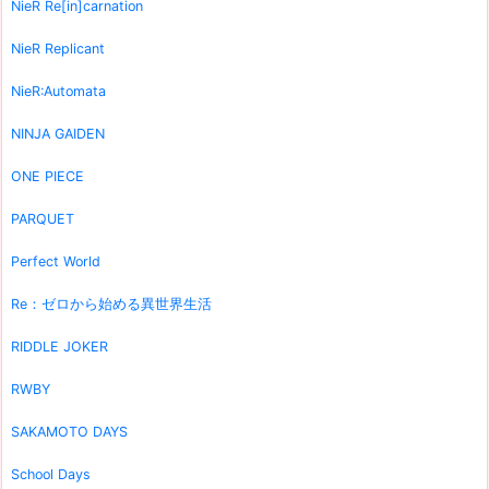
NieR Re[in]carnation
NieR Replicant
NieR:Automata
NINJA GAIDEN
ONE PIECE
PARQUET
Perfect World
Re：ゼロから始める異世界生活
RIDDLE JOKER
RWBY
SAKAMOTO DAYS
School Days