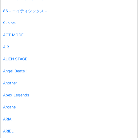
86－エイティシックス－
9-nine-
ACT MODE
AIR
ALIEN STAGE
Angel Beats！
Another
Apex Legends
Arcane
ARIA
ARIEL