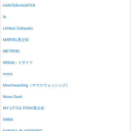
HUNTER×HUNTER
Ib
Limbus Company
MARVEL美少女
METROID
MiSide : ミサイド
mono
Mouthwashing（マウスウォッシング）
Muse Dash
MY LITTLE PONY美少女
NANA
NARAKA: BLADEPOINT