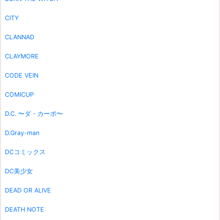
CITY
CLANNAD
CLAYMORE
CODE VEIN
COMICUP
D.C. 〜ダ・カーポ〜
D.Gray-man
DCコミックス
DC美少女
DEAD OR ALIVE
DEATH NOTE