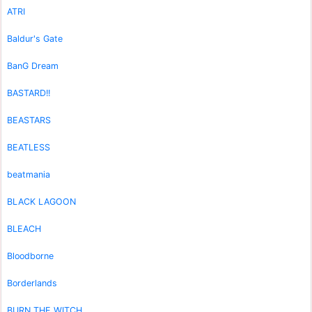
ATRI
Baldur's Gate
BanG Dream
BASTARD!!
BEASTARS
BEATLESS
beatmania
BLACK LAGOON
BLEACH
Bloodborne
Borderlands
BURN THE WITCH