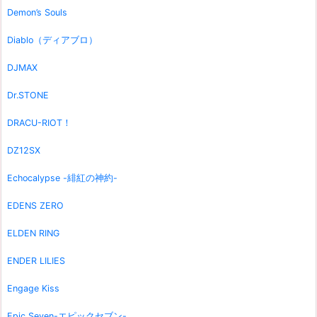
Demon’s Souls
Diablo（ディアブロ）
DJMAX
Dr.STONE
DRACU-RIOT！
DZ12SX
Echocalypse -緋紅の神約-
EDENS ZERO
ELDEN RING
ENDER LILIES
Engage Kiss
Epic Seven-エピックセブン-