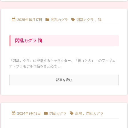



2025年10月17日
閃乱カグラ
閃乱カグラ
,
鴇
閃乱カグラ 鴇
『閃乱カグラ』に登場するキャラクター、「鴇（とき）」のフィギュ
ア・プラモデル作品をまとめて ...
記事を読む



2024年9月12日
閃乱カグラ
斑鳩
,
閃乱カグラ