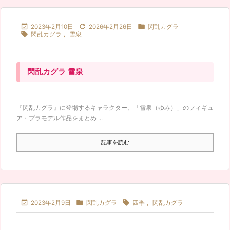



2023年2月10日
2026年2月26日
閃乱カグラ

閃乱カグラ
,
雪泉
閃乱カグラ 雪泉
『閃乱カグラ』に登場するキャラクター、「雪泉（ゆみ）」のフィギュ
ア・プラモデル作品をまとめ ...
記事を読む



2023年2月9日
閃乱カグラ
四季
,
閃乱カグラ