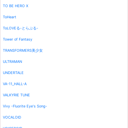
TO BE HERO X
ToHeart
ToLOVEる-とらぶる-
Tower of Fantasy
TRANSFORMERS美少女
ULTRAMAN
UNDERTALE
VA-11_HALL-A
VALKYRIE TUNE
Vivy -Fluorite Eye's Song-
VOCALOID