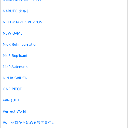
NARUTO‐ナルト‐
NEEDY GIRL OVERDOSE
NEW GAME!!
NieR Re[in]carnation
NieR Replicant
NieR:Automata
NINJA GAIDEN
ONE PIECE
PARQUET
Perfect World
Re：ゼロから始める異世界生活