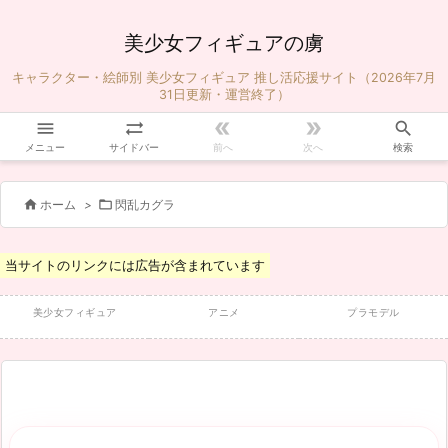
美少女フィギュアの虜
キャラクター・絵師別 美少女フィギュア 推し活応援サイト（2026年7月
31日更新・運営終了）





メニュー
サイドバー
前へ
次へ
検索


ホーム
>
閃乱カグラ
当サイトのリンクには広告が含まれています
美少女フィギュア
アニメ
プラモデル