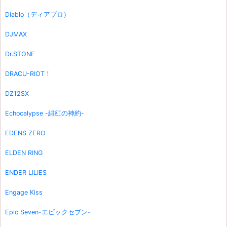
Diablo（ディアブロ）
DJMAX
Dr.STONE
DRACU-RIOT！
DZ12SX
Echocalypse -緋紅の神約-
EDENS ZERO
ELDEN RING
ENDER LILIES
Engage Kiss
Epic Seven-エピックセブン-