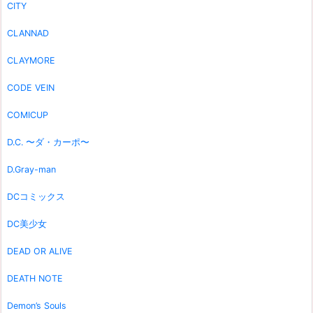
CITY
CLANNAD
CLAYMORE
CODE VEIN
COMICUP
D.C. 〜ダ・カーポ〜
D.Gray-man
DCコミックス
DC美少女
DEAD OR ALIVE
DEATH NOTE
Demon’s Souls