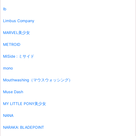
Ib
Limbus Company
MARVEL美少女
METROID
MiSide : ミサイド
mono
Mouthwashing（マウスウォッシング）
Muse Dash
MY LITTLE PONY美少女
NANA
NARAKA: BLADEPOINT