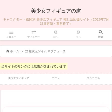
美少女フィギュアの虜
キャラクター・絵師別 美少女フィギュア 推し活応援サイト（2026年7月
31日更新・運営終了）





メニュー
サイドバー
前へ
次へ
検索


ホーム
>
超次元ゲイム ネプテューヌ
当サイトのリンクには広告が含まれています
美少女フィギュア
アニメ
プラモデル