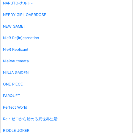
NARUTO‐ナルト‐
NEEDY GIRL OVERDOSE
NEW GAME!!
NieR Re[in]carnation
NieR Replicant
NieR:Automata
NINJA GAIDEN
ONE PIECE
PARQUET
Perfect World
Re：ゼロから始める異世界生活
RIDDLE JOKER