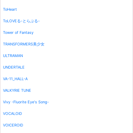
ToHeart
ToLOVEる-とらぶる-
Tower of Fantasy
TRANSFORMERS美少女
ULTRAMAN
UNDERTALE
VA-11_HALL-A
VALKYRIE TUNE
Vivy -Fluorite Eye's Song-
VOCALOID
VOICEROID