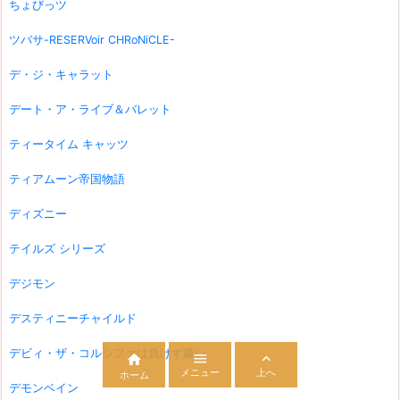
ちょびっツ
ツバサ-RESERVoir CHRoNiCLE-
デ・ジ・キャラット
デート・ア・ライブ＆バレット
ティータイム キャッツ
ティアムーン帝国物語
ディズニー
テイルズ シリーズ
デジモン
デスティニーチャイルド
デビィ・ザ・コルシファは負けず嫌い



メニュー
上へ
ホーム
デモンベイン