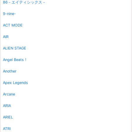
86－エイティシックス－
9-nine-
ACT MODE
AIR
ALIEN STAGE
Angel Beats！
Another
Apex Legends
Arcane
ARIA
ARIEL
ATRI