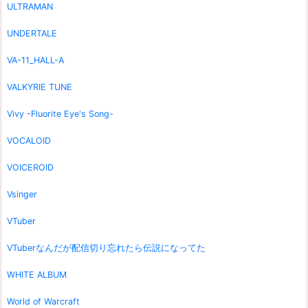
ULTRAMAN
UNDERTALE
VA-11_HALL-A
VALKYRIE TUNE
Vivy -Fluorite Eye's Song-
VOCALOID
VOICEROID
Vsinger
VTuber
VTuberなんだが配信切り忘れたら伝説になってた
WHITE ALBUM
World of Warcraft