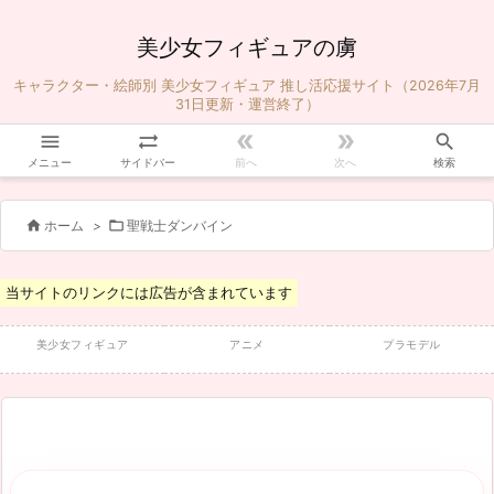
美少女フィギュアの虜
キャラクター・絵師別 美少女フィギュア 推し活応援サイト（2026年7月
31日更新・運営終了）





メニュー
サイドバー
前へ
次へ
検索


ホーム
>
聖戦士ダンバイン
当サイトのリンクには広告が含まれています
美少女フィギュア
アニメ
プラモデル