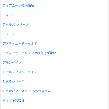
ティアムーン帝国物語
ディズニー
テイルズ シリーズ
デジモン
デスティニーチャイルド
デビィ・ザ・コルシファは負けず嫌い
デモンベイン
ドールズフロントライン
とあるシリーズ
ドカ食いダイスキ！ もちづきさん
ドキドキ文芸部!