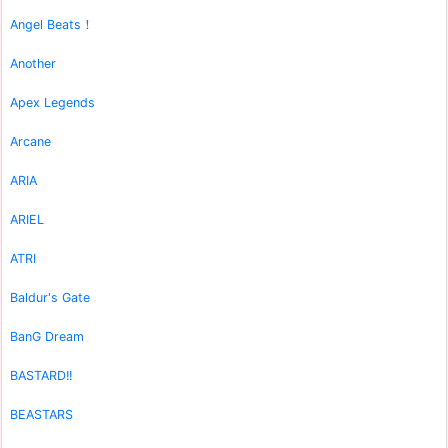
Angel Beats！
Another
Apex Legends
Arcane
ARIA
ARIEL
ATRI
Baldur's Gate
BanG Dream
BASTARD!!
BEASTARS