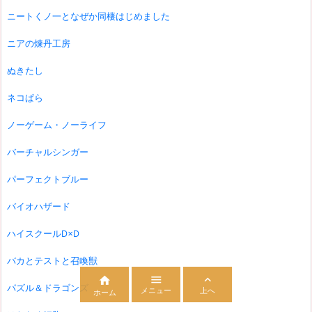
ニートくノ一となぜか同棲はじめました
ニアの煉丹工房
ぬきたし
ネコぱら
ノーゲーム・ノーライフ
バーチャルシンガー
パーフェクトブルー
バイオハザード
ハイスクールD×D
バカとテストと召喚獣



パズル＆ドラゴンズ
メニュー
上へ
ホーム