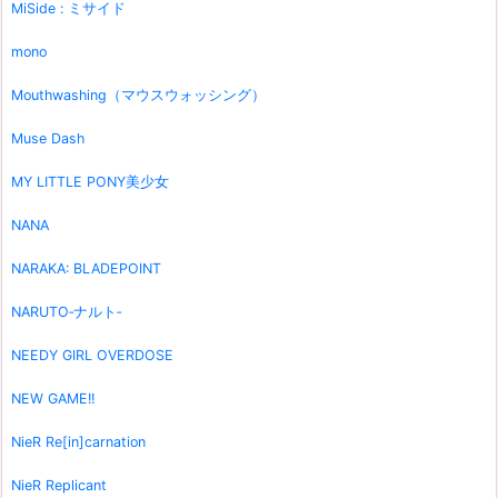
MiSide : ミサイド
mono
Mouthwashing（マウスウォッシング）
Muse Dash
MY LITTLE PONY美少女
NANA
NARAKA: BLADEPOINT
NARUTO‐ナルト‐
NEEDY GIRL OVERDOSE
NEW GAME!!
NieR Re[in]carnation
NieR Replicant