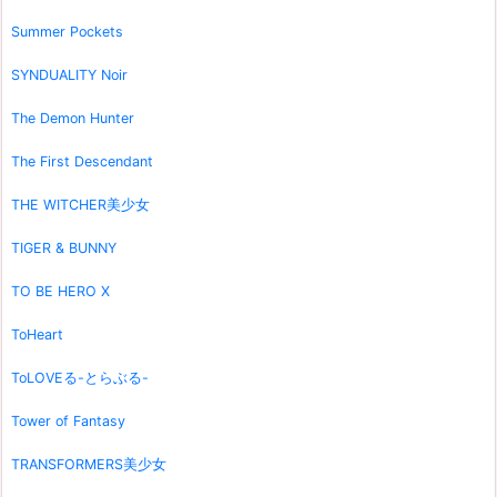
Summer Pockets
SYNDUALITY Noir
The Demon Hunter
The First Descendant
THE WITCHER美少女
TIGER & BUNNY
TO BE HERO X
ToHeart
ToLOVEる-とらぶる-
Tower of Fantasy
TRANSFORMERS美少女