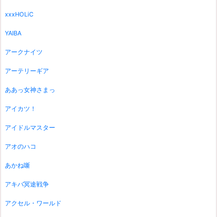
xxxHOLiC
YAIBA
アークナイツ
アーテリーギア
ああっ女神さまっ
アイカツ！
アイドルマスター
アオのハコ
あかね噺
アキバ冥途戦争
アクセル・ワールド