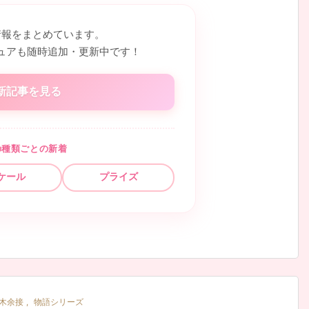
情報をまとめています。
ュアも随時追加・更新中です！
新記事を見る
の種類ごとの新着
ケール
プライズ
木余接
,
物語シリーズ