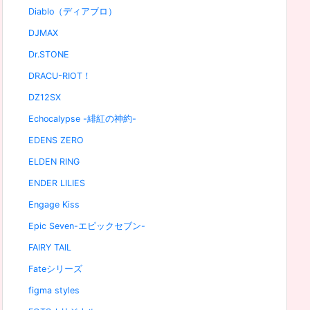
Diablo（ディアブロ）
DJMAX
Dr.STONE
DRACU-RIOT！
DZ12SX
Echocalypse -緋紅の神約-
EDENS ZERO
ELDEN RING
ENDER LILIES
Engage Kiss
Epic Seven-エピックセブン-
FAIRY TAIL
Fateシリーズ
figma styles