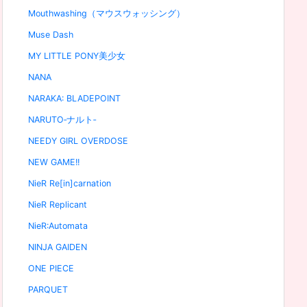
Mouthwashing（マウスウォッシング）
Muse Dash
MY LITTLE PONY美少女
NANA
NARAKA: BLADEPOINT
NARUTO‐ナルト‐
NEEDY GIRL OVERDOSE
NEW GAME!!
NieR Re[in]carnation
NieR Replicant
NieR:Automata
NINJA GAIDEN
ONE PIECE
PARQUET