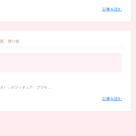
記事を読む
翼
,
障り猫
」のフィギュア・プラモ ...
記事を読む