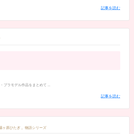
記事を読む
ズ
ラモデル作品をまとめて ...
記事を読む
場ヶ原ひたぎ
,
物語シリーズ