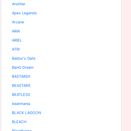
Another
Apex Legends
Arcane
ARIA
ARIEL
ATRI
Baldur's Gate
BanG Dream
BASTARD!!
BEASTARS
BEATLESS
beatmania
BLACK LAGOON
BLEACH
Bloodborne