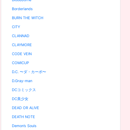
Borderlands
BURN THE WITCH
CITY
CLANNAD
CLAYMORE
CODE VEIN
COMICUP
D.C. 〜ダ・カーポ〜
D.Gray-man
DCコミックス
DC美少女
DEAD OR ALIVE
DEATH NOTE
Demon’s Souls