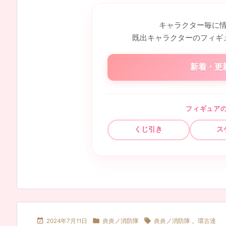
キャラクター毎に
既出キャラクターのフィギ
新着・更
フィギュア
くじ引き
ス



2024年7月11日
炎炎ノ消防隊
炎炎ノ消防隊
,
環古達