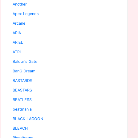
Another
Apex Legends
Arcane
ARIA
ARIEL
ATRI
Baldur's Gate
BanG Dream
BASTARD!!
BEASTARS
BEATLESS
beatmania
BLACK LAGOON
BLEACH
Bloodborne