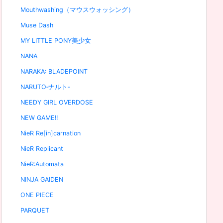
Mouthwashing（マウスウォッシング）
Muse Dash
MY LITTLE PONY美少女
NANA
NARAKA: BLADEPOINT
NARUTO‐ナルト‐
NEEDY GIRL OVERDOSE
NEW GAME!!
NieR Re[in]carnation
NieR Replicant
NieR:Automata
NINJA GAIDEN
ONE PIECE
PARQUET