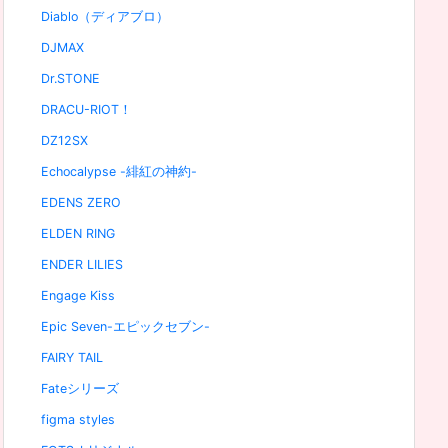
Diablo（ディアブロ）
DJMAX
Dr.STONE
DRACU-RIOT！
DZ12SX
Echocalypse -緋紅の神約-
EDENS ZERO
ELDEN RING
ENDER LILIES
Engage Kiss
Epic Seven-エピックセブン-
FAIRY TAIL
Fateシリーズ
figma styles