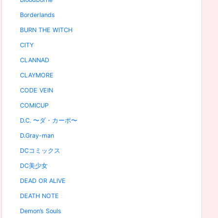
Borderlands
BURN THE WITCH
CITY
CLANNAD
CLAYMORE
CODE VEIN
COMICUP
D.C. 〜ダ・カーポ〜
D.Gray-man
DCコミックス
DC美少女
DEAD OR ALIVE
DEATH NOTE
Demon’s Souls