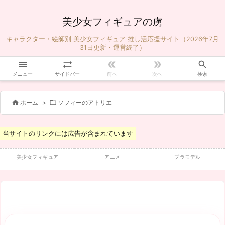
美少女フィギュアの虜
キャラクター・絵師別 美少女フィギュア 推し活応援サイト（2026年7月
31日更新・運営終了）





メニュー
サイドバー
前へ
次へ
検索


ホーム
>
ソフィーのアトリエ
当サイトのリンクには広告が含まれています
美少女フィギュア
アニメ
プラモデル