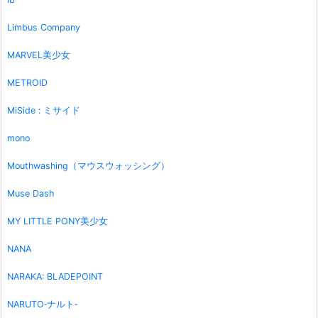
Limbus Company
MARVEL美少女
METROID
MiSide : ミサイド
mono
Mouthwashing（マウスウォッシング）
Muse Dash
MY LITTLE PONY美少女
NANA
NARAKA: BLADEPOINT
NARUTO‐ナルト‐