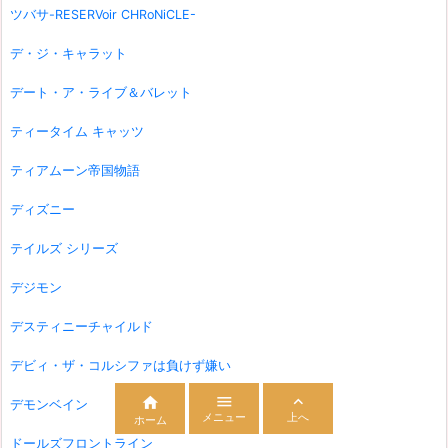
ツバサ-RESERVoir CHRoNiCLE-
デ・ジ・キャラット
デート・ア・ライブ＆バレット
ティータイム キャッツ
ティアムーン帝国物語
ディズニー
テイルズ シリーズ
デジモン
デスティニーチャイルド
デビィ・ザ・コルシファは負けず嫌い



デモンベイン
メニュー
上へ
ホーム
ドールズフロントライン