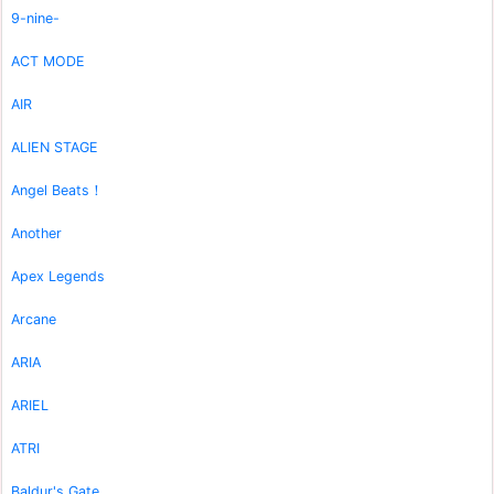
9-nine-
ACT MODE
AIR
ALIEN STAGE
Angel Beats！
Another
Apex Legends
Arcane
ARIA
ARIEL
ATRI
Baldur's Gate