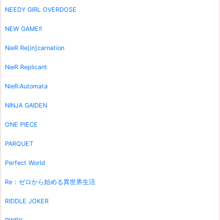
NEEDY GIRL OVERDOSE
NEW GAME!!
NieR Re[in]carnation
NieR Replicant
NieR:Automata
NINJA GAIDEN
ONE PIECE
PARQUET
Perfect World
Re：ゼロから始める異世界生活
RIDDLE JOKER