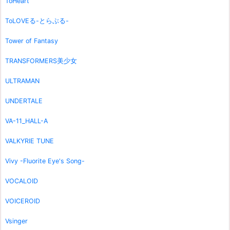
ToHeart
ToLOVEる-とらぶる-
Tower of Fantasy
TRANSFORMERS美少女
ULTRAMAN
UNDERTALE
VA-11_HALL-A
VALKYRIE TUNE
Vivy -Fluorite Eye's Song-
VOCALOID
VOICEROID
Vsinger