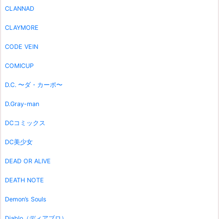
CLANNAD
CLAYMORE
CODE VEIN
COMICUP
D.C. 〜ダ・カーポ〜
D.Gray-man
DCコミックス
DC美少女
DEAD OR ALIVE
DEATH NOTE
Demon’s Souls
Diablo（ディアブロ）