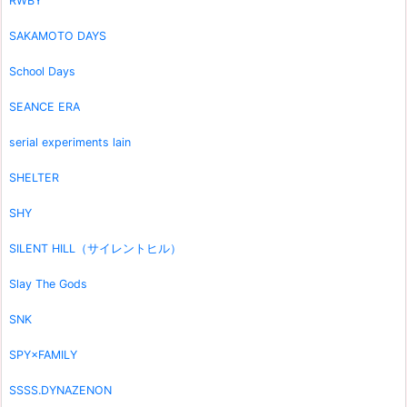
RWBY
SAKAMOTO DAYS
School Days
SEANCE ERA
serial experiments lain
SHELTER
SHY
SILENT HILL（サイレントヒル）
Slay The Gods
SNK
SPY×FAMILY
SSSS.DYNAZENON