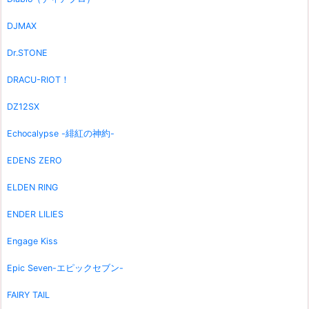
DJMAX
Dr.STONE
DRACU-RIOT！
DZ12SX
Echocalypse -緋紅の神約-
EDENS ZERO
ELDEN RING
ENDER LILIES
Engage Kiss
Epic Seven-エピックセブン-
FAIRY TAIL