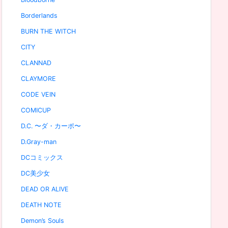
Borderlands
BURN THE WITCH
CITY
CLANNAD
CLAYMORE
CODE VEIN
COMICUP
D.C. 〜ダ・カーポ〜
D.Gray-man
DCコミックス
DC美少女
DEAD OR ALIVE
DEATH NOTE
Demon’s Souls