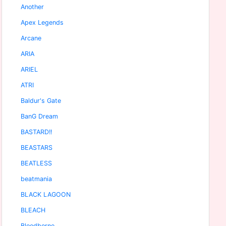
Another
Apex Legends
Arcane
ARIA
ARIEL
ATRI
Baldur's Gate
BanG Dream
BASTARD!!
BEASTARS
BEATLESS
beatmania
BLACK LAGOON
BLEACH
Bloodborne