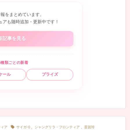
情報をまとめています。
ュアも随時追加・更新中です！
新記事を見る
の種類ごとの新着
ケール
プライズ

ティア
サイガ-0
,
シャングリラ・フロンティア
,
斎賀玲