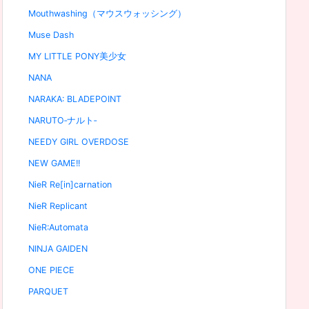
Mouthwashing（マウスウォッシング）
Muse Dash
MY LITTLE PONY美少女
NANA
NARAKA: BLADEPOINT
NARUTO‐ナルト‐
NEEDY GIRL OVERDOSE
NEW GAME!!
NieR Re[in]carnation
NieR Replicant
NieR:Automata
NINJA GAIDEN
ONE PIECE
PARQUET