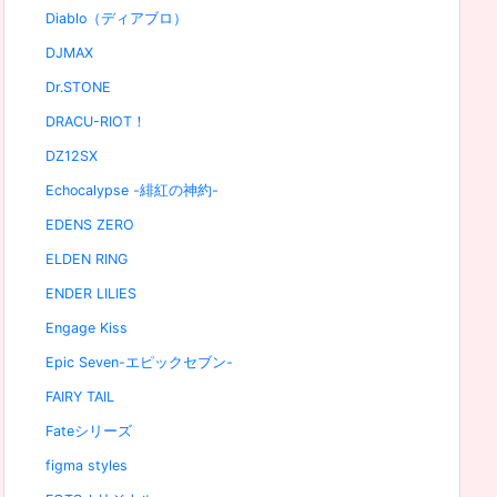
Diablo（ディアブロ）
DJMAX
Dr.STONE
DRACU-RIOT！
DZ12SX
Echocalypse -緋紅の神約-
EDENS ZERO
ELDEN RING
ENDER LILIES
Engage Kiss
Epic Seven-エピックセブン-
FAIRY TAIL
Fateシリーズ
figma styles