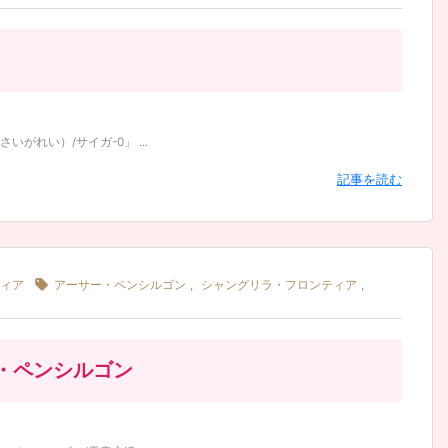
れい）/サイガ-0」 ...
記事を読む

ィア
アーサー・ペンシルゴン
,
シャングリラ・フロンティア
,
・ペンシルゴン