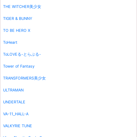
THE WITCHER美少女
TIGER & BUNNY
TO BE HERO X
ToHeart
ToLOVEる-とらぶる-
Tower of Fantasy
TRANSFORMERS美少女
ULTRAMAN
UNDERTALE
VA-11_HALL-A
VALKYRIE TUNE