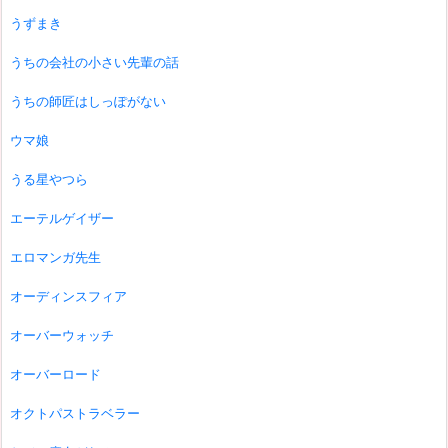
うずまき
うちの会社の小さい先輩の話
うちの師匠はしっぽがない
ウマ娘
うる星やつら
エーテルゲイザー
エロマンガ先生
オーディンスフィア
オーバーウォッチ
オーバーロード
オクトパストラベラー