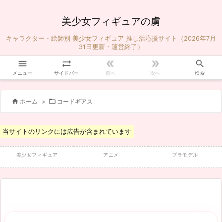
美少女フィギュアの虜
キャラクター・絵師別 美少女フィギュア 推し活応援サイト（2026年7月
31日更新・運営終了）





メニュー
サイドバー
前へ
次へ
検索


ホーム
>
コードギアス
当サイトのリンクには広告が含まれています
美少女フィギュア
アニメ
プラモデル