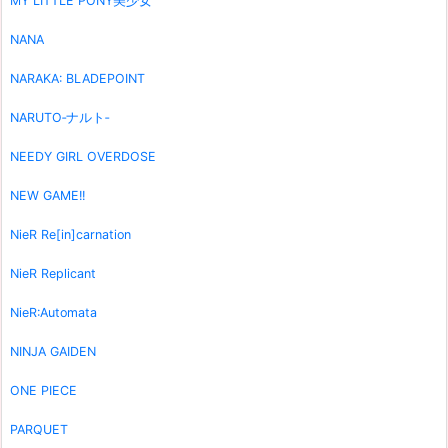
MY LITTLE PONY美少女
NANA
NARAKA: BLADEPOINT
NARUTO‐ナルト‐
NEEDY GIRL OVERDOSE
NEW GAME!!
NieR Re[in]carnation
NieR Replicant
NieR:Automata
NINJA GAIDEN
ONE PIECE
PARQUET