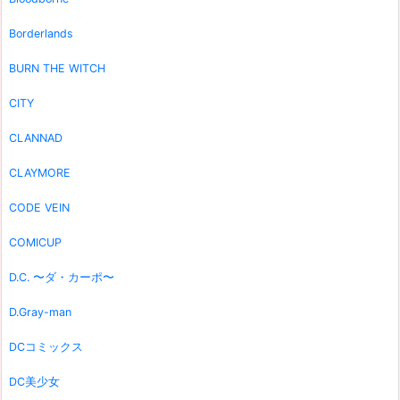
Borderlands
BURN THE WITCH
CITY
CLANNAD
CLAYMORE
CODE VEIN
COMICUP
D.C. 〜ダ・カーポ〜
D.Gray-man
DCコミックス
DC美少女