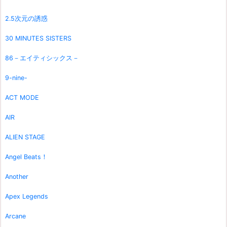
2.5次元の誘惑
30 MINUTES SISTERS
86－エイティシックス－
9-nine-
ACT MODE
AIR
ALIEN STAGE
Angel Beats！
Another
Apex Legends
Arcane