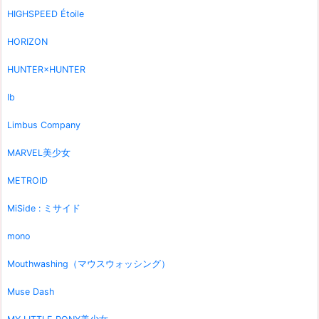
HIGHSPEED Étoile
HORIZON
HUNTER×HUNTER
Ib
Limbus Company
MARVEL美少女
METROID
MiSide : ミサイド
mono
Mouthwashing（マウスウォッシング）
Muse Dash