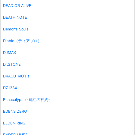
DEAD OR ALIVE
DEATH NOTE
Demon’s Souls
Diablo（ディアブロ）
DJMAX
Dr.STONE
DRACU-RIOT！
DZ12SX
Echocalypse -緋紅の神約-
EDENS ZERO
ELDEN RING
ENDER LILIES