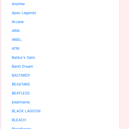
Another
Apex Legends
Arcane
ARIA
ARIEL
ATRI
Baldur's Gate
BanG Dream
BASTARD!!
BEASTARS
BEATLESS
beatmania
BLACK LAGOON
BLEACH
Bloodborne