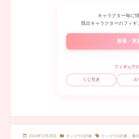
キャラクター毎に
既出キャラクターのフィギ
新着・更
フィギュア
くじ引き
ス



2022年12月26日
カッコウの許嫁
カッコウの許嫁
,
瀬