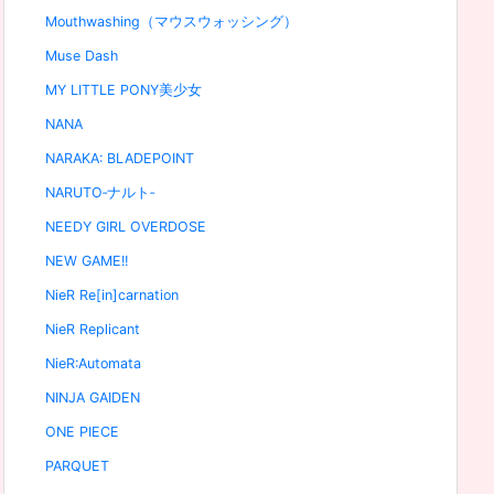
Mouthwashing（マウスウォッシング）
Muse Dash
MY LITTLE PONY美少女
NANA
NARAKA: BLADEPOINT
NARUTO‐ナルト‐
NEEDY GIRL OVERDOSE
NEW GAME!!
NieR Re[in]carnation
NieR Replicant
NieR:Automata
NINJA GAIDEN
ONE PIECE
PARQUET