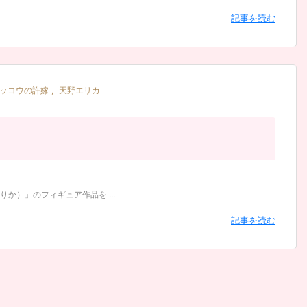
記事を読む
ッコウの許嫁
,
天野エリカ
）」のフィギュア作品を ...
記事を読む