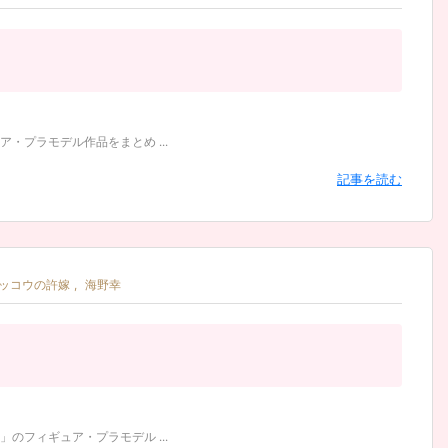
プラモデル作品をまとめ ...
記事を読む
ッコウの許嫁
,
海野幸
フィギュア・プラモデル ...