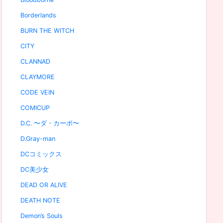
Borderlands
BURN THE WITCH
CITY
CLANNAD
CLAYMORE
CODE VEIN
COMICUP
D.C. 〜ダ・カーポ〜
D.Gray-man
DCコミックス
DC美少女
DEAD OR ALIVE
DEATH NOTE
Demon’s Souls