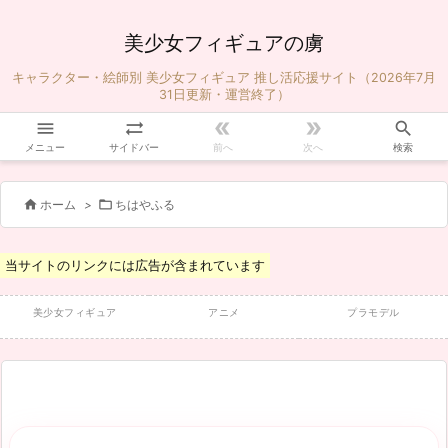
美少女フィギュアの虜
キャラクター・絵師別 美少女フィギュア 推し活応援サイト（2026年7月
31日更新・運営終了）





メニュー
サイドバー
前へ
次へ
検索


ホーム
>
ちはやふる
当サイトのリンクには広告が含まれています
美少女フィギュア
アニメ
プラモデル