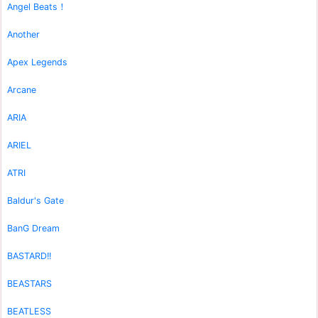
Angel Beats！
Another
Apex Legends
Arcane
ARIA
ARIEL
ATRI
Baldur's Gate
BanG Dream
BASTARD!!
BEASTARS
BEATLESS