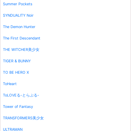
Summer Pockets
SYNDUALITY Noir
The Demon Hunter
The First Descendant
THE WITCHER美少女
TIGER & BUNNY
TO BE HERO X
ToHeart
ToLOVEる-とらぶる-
Tower of Fantasy
TRANSFORMERS美少女
ULTRAMAN