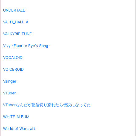
UNDERTALE
VA-11_HALL-A
VALKYRIE TUNE
Vivy -Fluorite Eye's Song-
VOCALOID
VOICEROID
Vsinger
VTuber
VTuberなんだが配信切り忘れたら伝説になってた
WHITE ALBUM
World of Warcraft