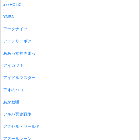
xxxHOLiC
YAIBA
アークナイツ
アーテリーギア
ああっ女神さまっ
アイカツ！
アイドルマスター
アオのハコ
あかね噺
アキバ冥途戦争
アクセル・ワールド
アズールレーン