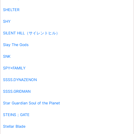
SHELTER
SHY
SILENT HILL（サイレントヒル）
Slay The Gods
SNK
SPY×FAMILY
SSSS.DYNAZENON
SSSS.GRIDMAN
Star Guardian Soul of the Planet
STEINS；GATE
Stellar Blade