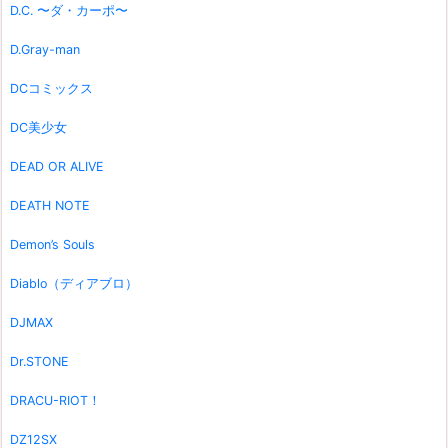
D.C. 〜ダ・カーポ〜
D.Gray-man
DCコミックス
DC美少女
DEAD OR ALIVE
DEATH NOTE
Demon’s Souls
Diablo（ディアブロ）
DJMAX
Dr.STONE
DRACU-RIOT！
DZ12SX