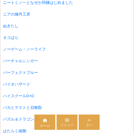
ニートくノ一となぜか同棲はじめました
ニアの煉丹工房
ぬきたし
ネコぱら
ノーゲーム・ノーライフ
バーチャルシンガー
パーフェクトブルー
バイオハザード
ハイスクールD×D
バカとテストと召喚獣
パズル＆ドラゴンズ



メニュー
上へ
ホーム
はたらく細胞