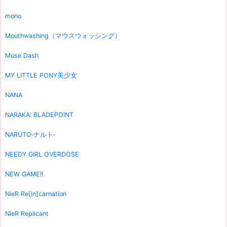
mono
Mouthwashing（マウスウォッシング）
Muse Dash
MY LITTLE PONY美少女
NANA
NARAKA: BLADEPOINT
NARUTO‐ナルト‐
NEEDY GIRL OVERDOSE
NEW GAME!!
NieR Re[in]carnation
NieR Replicant