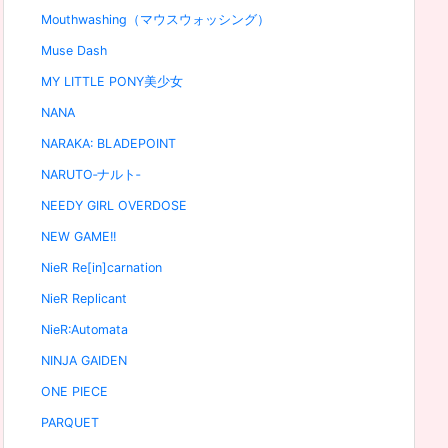
Mouthwashing（マウスウォッシング）
Muse Dash
MY LITTLE PONY美少女
NANA
NARAKA: BLADEPOINT
NARUTO‐ナルト‐
NEEDY GIRL OVERDOSE
NEW GAME!!
NieR Re[in]carnation
NieR Replicant
NieR:Automata
NINJA GAIDEN
ONE PIECE
PARQUET