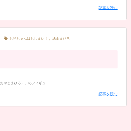
記事を読む

！
お兄ちゃんはおしまい！
,
緒山まひろ
ままひろ）」のフィギュ ...
記事を読む