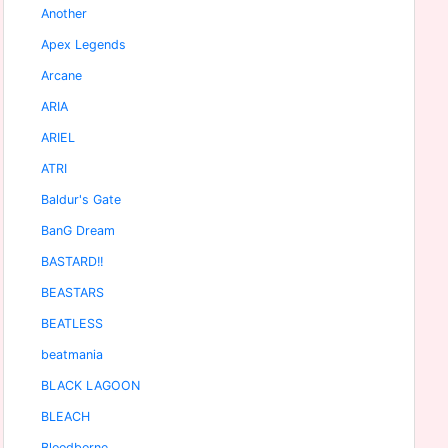
Another
Apex Legends
Arcane
ARIA
ARIEL
ATRI
Baldur's Gate
BanG Dream
BASTARD!!
BEASTARS
BEATLESS
beatmania
BLACK LAGOON
BLEACH
Bloodborne