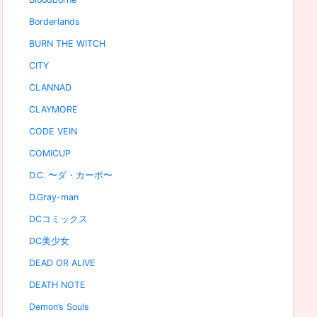
Borderlands
BURN THE WITCH
CITY
CLANNAD
CLAYMORE
CODE VEIN
COMICUP
D.C. 〜ダ・カーポ〜
D.Gray-man
DCコミックス
DC美少女
DEAD OR ALIVE
DEATH NOTE
Demon’s Souls