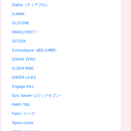
Diablo（ディアブロ）
DJMAX
Dr.STONE
DRACU-RIOT！
DZ12SX
Echocalypse -緋紅の神約-
EDENS ZERO
ELDEN RING
ENDER LILIES
Engage Kiss
Epic Seven-エピックセブン-
FAIRY TAIL
Fateシリーズ
figma styles