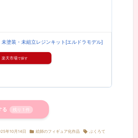
 未塗装・未組立レジンキット[エルドラモデル]
楽天市場
する
残り
1
件


025年10月14日
絵師のフィギュア化作品
ぶくろて