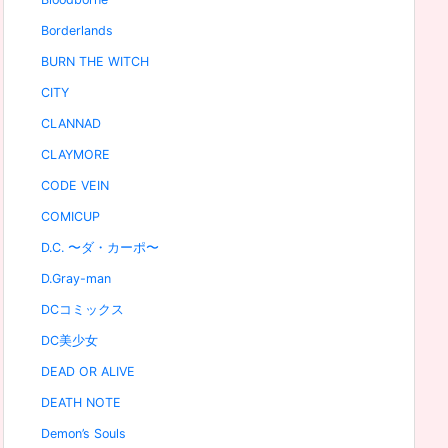
Borderlands
BURN THE WITCH
CITY
CLANNAD
CLAYMORE
CODE VEIN
COMICUP
D.C. 〜ダ・カーポ〜
D.Gray-man
DCコミックス
DC美少女
DEAD OR ALIVE
DEATH NOTE
Demon’s Souls