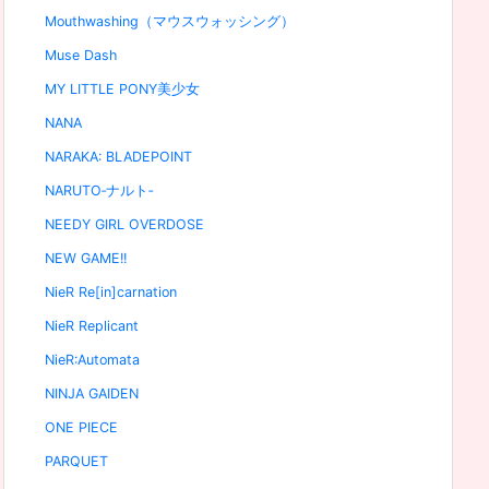
Mouthwashing（マウスウォッシング）
Muse Dash
MY LITTLE PONY美少女
NANA
NARAKA: BLADEPOINT
NARUTO‐ナルト‐
NEEDY GIRL OVERDOSE
NEW GAME!!
NieR Re[in]carnation
NieR Replicant
NieR:Automata
NINJA GAIDEN
ONE PIECE
PARQUET