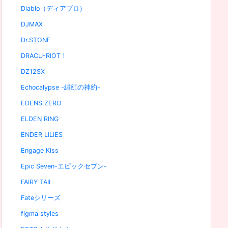
Diablo（ディアブロ）
DJMAX
Dr.STONE
DRACU-RIOT！
DZ12SX
Echocalypse -緋紅の神約-
EDENS ZERO
ELDEN RING
ENDER LILIES
Engage Kiss
Epic Seven-エピックセブン-
FAIRY TAIL
Fateシリーズ
figma styles