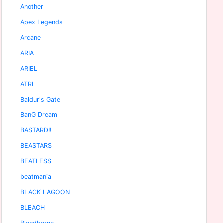
Another
Apex Legends
Arcane
ARIA
ARIEL
ATRI
Baldur's Gate
BanG Dream
BASTARD!!
BEASTARS
BEATLESS
beatmania
BLACK LAGOON
BLEACH
Bloodborne