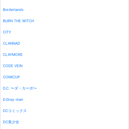
Borderlands
BURN THE WITCH
CITY
CLANNAD
CLAYMORE
CODE VEIN
COMICUP
D.C. 〜ダ・カーポ〜
D.Gray-man
DCコミックス
DC美少女