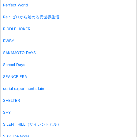
Perfect World
Re：ゼロから始める異世界生活
RIDDLE JOKER
RWBY
SAKAMOTO DAYS
School Days
SEANCE ERA
serial experiments lain
SHELTER
SHY
SILENT HILL（サイレントヒル）
Slay The Gods