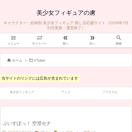
美少女フィギュアの虜
キャラクター・絵師別 美少女フィギュア 推し活応援サイト（2026年7月
31日更新・運営終了）





メニュー
サイドバー
前へ
次へ
検索


ホーム
>
VTuber
当サイトのリンクには広告が含まれています
美少女フィギュア
アニメ
プラモデル
ぶいすぽっ！ 空澄セナ