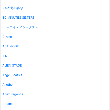
2.5次元の誘惑
30 MINUTES SISTERS
86－エイティシックス－
9-nine-
ACT MODE
AIR
ALIEN STAGE
Angel Beats！
Another
Apex Legends
Arcane