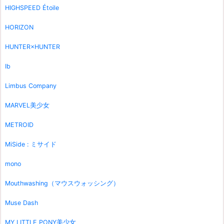
HIGHSPEED Étoile
HORIZON
HUNTER×HUNTER
Ib
Limbus Company
MARVEL美少女
METROID
MiSide : ミサイド
mono
Mouthwashing（マウスウォッシング）
Muse Dash
MY LITTLE PONY美少女