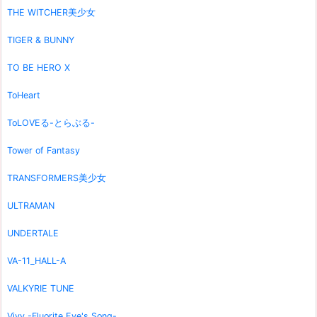
THE WITCHER美少女
TIGER & BUNNY
TO BE HERO X
ToHeart
ToLOVEる-とらぶる-
Tower of Fantasy
TRANSFORMERS美少女
ULTRAMAN
UNDERTALE
VA-11_HALL-A
VALKYRIE TUNE
Vivy -Fluorite Eye's Song-