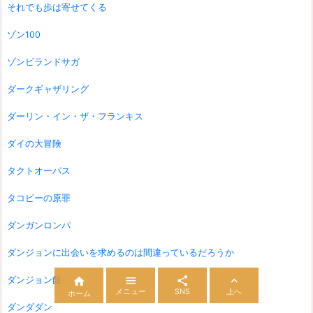
それでも歩は寄せてくる
ゾン100
ゾンビランドサガ
ダークギャザリング
ダーリン・イン・ザ・フランキス
ダイの大冒険
タクトオーパス
タコピーの原罪
ダンガンロンパ
ダンジョンに出会いを求めるのは間違っているだろうか



ダンジョン飯

メニュー
SNS
上へ
ホーム
ダンダダン