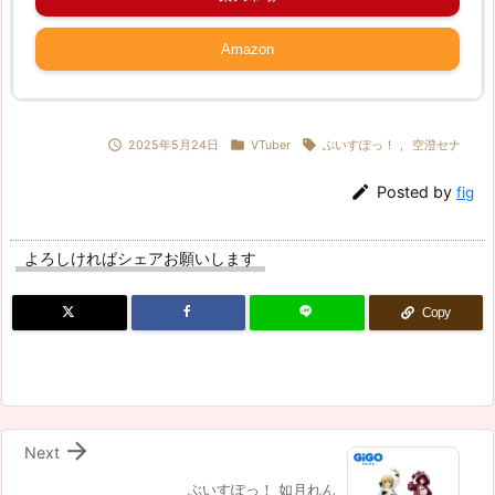
Amazon



2025年5月24日
VTuber
ぶいすぽっ！
,
空澄セナ

Posted by
fig
よろしければシェアお願いします
Copy

Next
ぶいすぽっ！ 如月れん