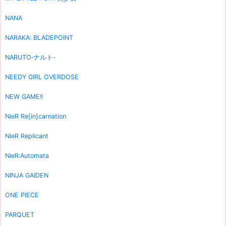
NANA
NARAKA: BLADEPOINT
NARUTO‐ナルト‐
NEEDY GIRL OVERDOSE
NEW GAME!!
NieR Re[in]carnation
NieR Replicant
NieR:Automata
NINJA GAIDEN
ONE PIECE
PARQUET