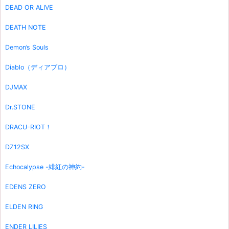
DEAD OR ALIVE
DEATH NOTE
Demon’s Souls
Diablo（ディアブロ）
DJMAX
Dr.STONE
DRACU-RIOT！
DZ12SX
Echocalypse -緋紅の神約-
EDENS ZERO
ELDEN RING
ENDER LILIES