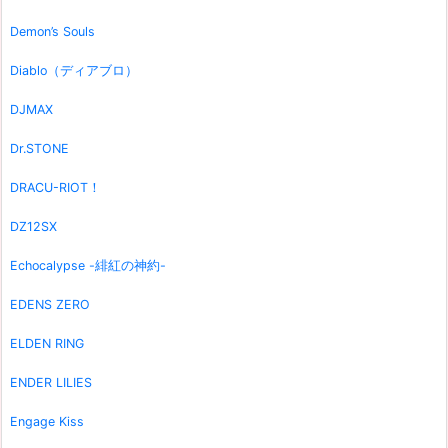
Demon’s Souls
Diablo（ディアブロ）
DJMAX
Dr.STONE
DRACU-RIOT！
DZ12SX
Echocalypse -緋紅の神約-
EDENS ZERO
ELDEN RING
ENDER LILIES
Engage Kiss