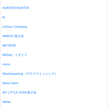
HUNTER×HUNTER
Ib
Limbus Company
MARVEL美少女
METROID
MiSide : ミサイド
mono
Mouthwashing（マウスウォッシング）
Muse Dash
MY LITTLE PONY美少女
NANA