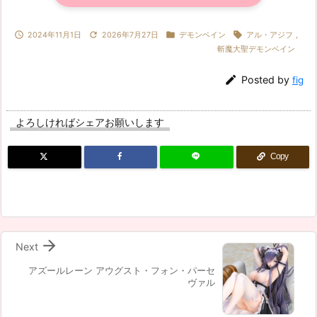




2024年11月1日
2026年7月27日
デモンベイン
アル・アジフ
,
斬魔大聖デモンベイン

Posted by
fig
よろしければシェアお願いします
Copy

Next
アズールレーン アウグスト・フォン・パーセ
ヴァル