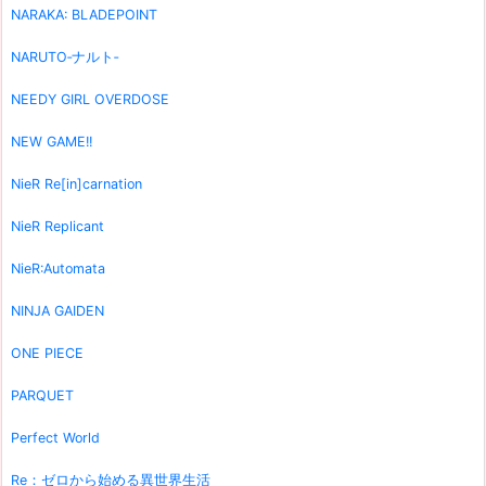
NARAKA: BLADEPOINT
NARUTO‐ナルト‐
NEEDY GIRL OVERDOSE
NEW GAME!!
NieR Re[in]carnation
NieR Replicant
NieR:Automata
NINJA GAIDEN
ONE PIECE
PARQUET
Perfect World
Re：ゼロから始める異世界生活