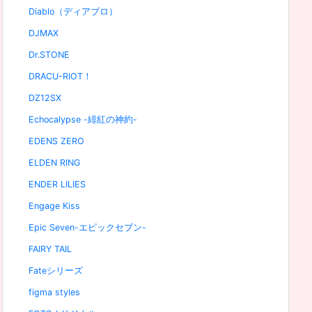
Diablo（ディアブロ）
DJMAX
Dr.STONE
DRACU-RIOT！
DZ12SX
Echocalypse -緋紅の神約-
EDENS ZERO
ELDEN RING
ENDER LILIES
Engage Kiss
Epic Seven-エピックセブン-
FAIRY TAIL
Fateシリーズ
figma styles