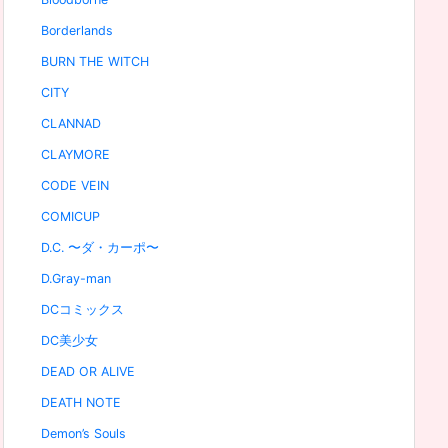
Borderlands
BURN THE WITCH
CITY
CLANNAD
CLAYMORE
CODE VEIN
COMICUP
D.C. 〜ダ・カーポ〜
D.Gray-man
DCコミックス
DC美少女
DEAD OR ALIVE
DEATH NOTE
Demon’s Souls