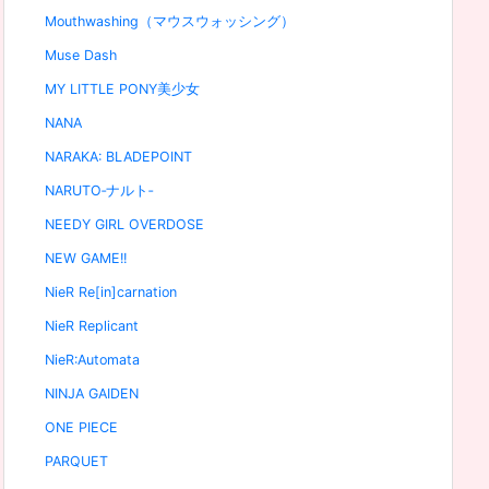
Mouthwashing（マウスウォッシング）
Muse Dash
MY LITTLE PONY美少女
NANA
NARAKA: BLADEPOINT
NARUTO‐ナルト‐
NEEDY GIRL OVERDOSE
NEW GAME!!
NieR Re[in]carnation
NieR Replicant
NieR:Automata
NINJA GAIDEN
ONE PIECE
PARQUET