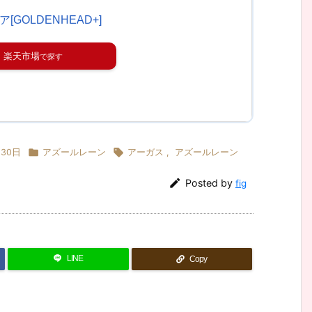
GOLDENHEAD+]
楽天市場


月30日
アズールレーン
アーガス
,
アズールレーン

Posted by
fig
LINE
Copy