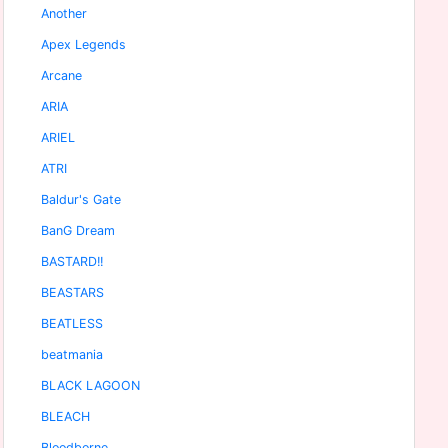
Another
Apex Legends
Arcane
ARIA
ARIEL
ATRI
Baldur's Gate
BanG Dream
BASTARD!!
BEASTARS
BEATLESS
beatmania
BLACK LAGOON
BLEACH
Bloodborne