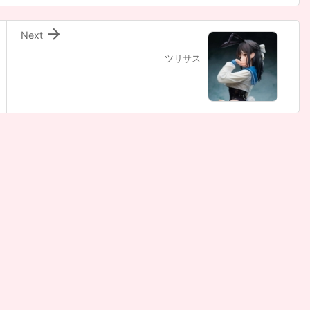

Next
ツリサス