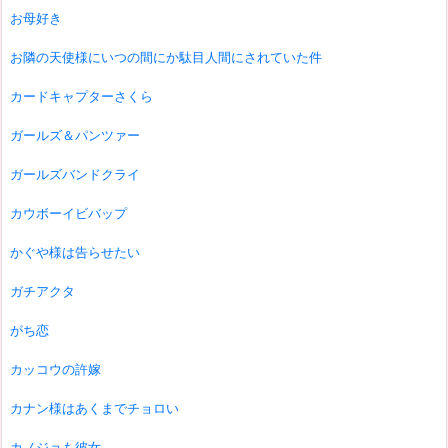
お母好き
お隣の天使様にいつの間にか駄目人間にされていた件
カードキャプターさくら
ガールズ＆パンツァー
ガールズバンドクライ
カウボーイビバップ
かぐや様は告らせたい
ガチアクタ
がち恋
カッコウの許嫁
カナン様はあくまでチョロい
カノジョも彼女