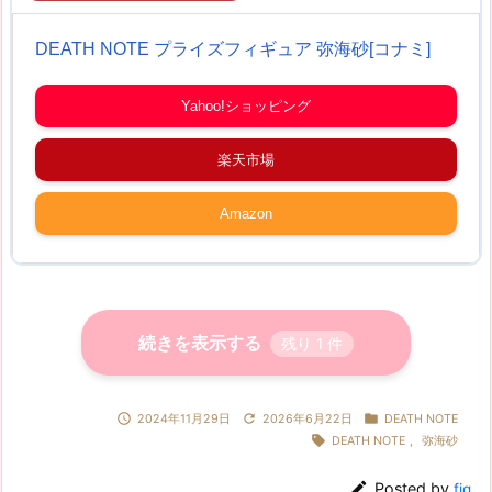
DEATH NOTE プライズフィギュア 弥海砂[コナミ]
Yahoo!ショッピング
楽天市場
Amazon
続きを表示する
残り
1
件



2024年11月29日
2026年6月22日
DEATH NOTE

DEATH NOTE
,
弥海砂

Posted by
fig