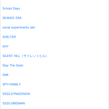
School Days
SEANCE ERA
serial experiments lain
SHELTER
SHY
SILENT HILL（サイレントヒル）
Slay The Gods
SNK
SPY×FAMILY
SSSS.DYNAZENON
SSSS.GRIDMAN