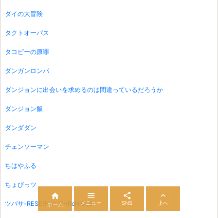
ダイの大冒険
タクトオーパス
タコピーの原罪
ダンガンロンパ
ダンジョンに出会いを求めるのは間違っているだろうか
ダンジョン飯
ダンダダン
チェンソーマン
ちはやふる
ちょびっツ




ツバサ-RESERVoir CHRoNiCLE-
メニュー
SNS
上へ
ホーム