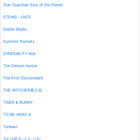
Star Guardian Soul of the Planet
STEINS；GATE
Stellar Blade
Summer Pockets
SYNDUALITY Noir
The Demon Hunter
The First Descendant
THE WITCHER美少女
TIGER & BUNNY
TO BE HERO X
ToHeart
ToLOVEる-とらぶる-