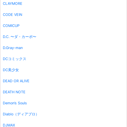
CLAYMORE
CODE VEIN
COMICUP
D.C. 〜ダ・カーポ〜
D.Gray-man
DCコミックス
DC美少女
DEAD OR ALIVE
DEATH NOTE
Demon’s Souls
Diablo（ディアブロ）
DJMAX