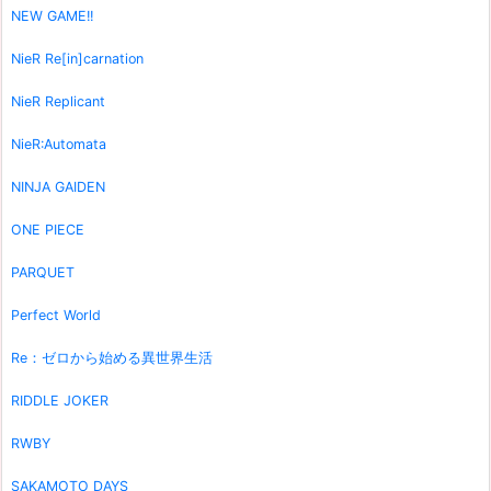
NEW GAME!!
NieR Re[in]carnation
NieR Replicant
NieR:Automata
NINJA GAIDEN
ONE PIECE
PARQUET
Perfect World
Re：ゼロから始める異世界生活
RIDDLE JOKER
RWBY
SAKAMOTO DAYS