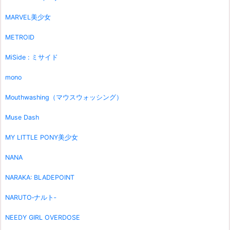
MARVEL美少女
METROID
MiSide : ミサイド
mono
Mouthwashing（マウスウォッシング）
Muse Dash
MY LITTLE PONY美少女
NANA
NARAKA: BLADEPOINT
NARUTO‐ナルト‐
NEEDY GIRL OVERDOSE