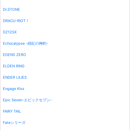
Dr.STONE
DRACU-RIOT！
DZ12SX
Echocalypse -緋紅の神約-
EDENS ZERO
ELDEN RING
ENDER LILIES
Engage Kiss
Epic Seven-エピックセブン-
FAIRY TAIL
Fateシリーズ