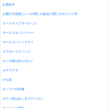
お母好き
お隣の天使様にいつの間にか駄目人間にされていた件
カードキャプターさくら
ガールズ＆パンツァー
ガールズバンドクライ
カウボーイビバップ
かぐや様は告らせたい
ガチアクタ
がち恋
カッコウの許嫁
カナン様はあくまでチョロい
カノジョも彼女