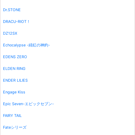
Dr.STONE
DRACU-RIOT！
DZ12SX
Echocalypse -緋紅の神約-
EDENS ZERO
ELDEN RING
ENDER LILIES
Engage Kiss
Epic Seven-エピックセブン-
FAIRY TAIL
Fateシリーズ