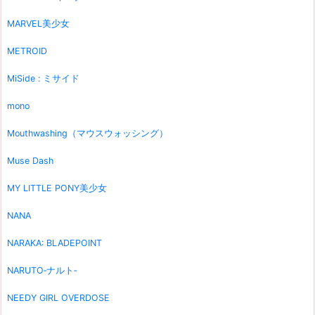
MARVEL美少女
METROID
MiSide : ミサイド
mono
Mouthwashing（マウスウォッシング）
Muse Dash
MY LITTLE PONY美少女
NANA
NARAKA: BLADEPOINT
NARUTO‐ナルト‐
NEEDY GIRL OVERDOSE