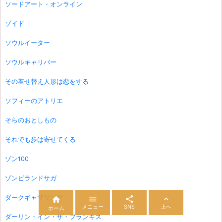
ソードアート・オンライン
ゾイド
ソウルイーター
ソウルキャリバー
その着せ替え人形は恋をする
ソフィーのアトリエ
そらのおとしもの
それでも歩は寄せてくる
ゾン100
ゾンビランドサガ
ダークギャザリング




メニュー
SNS
上へ
ホーム
ダーリン・イン・ザ・フランキス