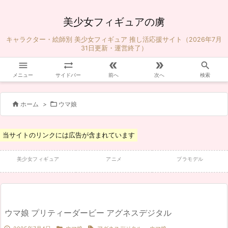
美少女フィギュアの虜
キャラクター・絵師別 美少女フィギュア 推し活応援サイト（2026年7月
31日更新・運営終了）





メニュー
サイドバー
前へ
次へ
検索


ホーム
>
ウマ娘
当サイトのリンクには広告が含まれています
美少女フィギュア
アニメ
プラモデル
ウマ娘 プリティーダービー アグネスデジタル