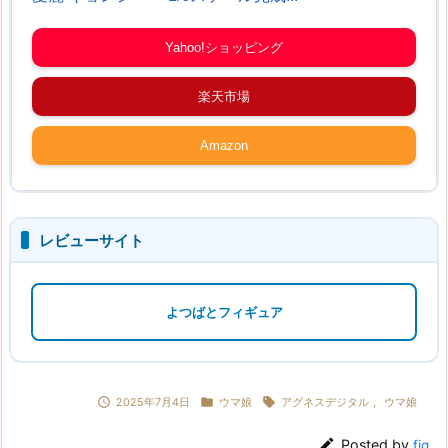
Yahoo!ショッピング
楽天市場
Amazon
レビューサイト
よつばとフィギュア



2025年7月4日
ウマ娘
アグネスデジタル
,
ウマ娘

Posted by
fig