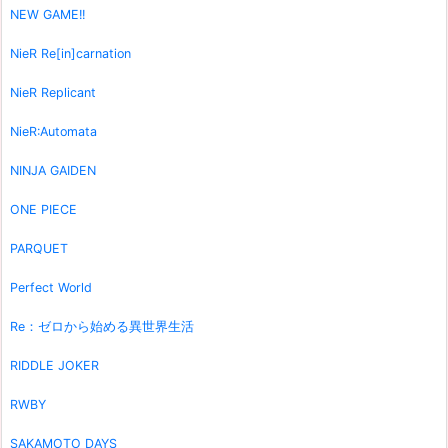
NEW GAME!!
NieR Re[in]carnation
NieR Replicant
NieR:Automata
NINJA GAIDEN
ONE PIECE
PARQUET
Perfect World
Re：ゼロから始める異世界生活
RIDDLE JOKER
RWBY
SAKAMOTO DAYS