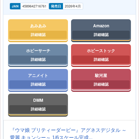
JAN
4589642716761
発売日
2026年4月
あみあみ
Amazon
ホビーサーチ
ホビーストック
アニメイト
駿河屋
DMM
『ウマ娘 プリティーダービー』アグネスデジタル ～
愛麗 キョンシー～ 1/6スケール完成...