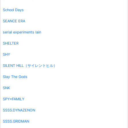
School Days
SEANCE ERA
serial experiments lain
SHELTER
SHY
SILENT HILL（サイレントヒル）
Slay The Gods
SNK
SPY×FAMILY
SSSS.DYNAZENON
SSSS.GRIDMAN