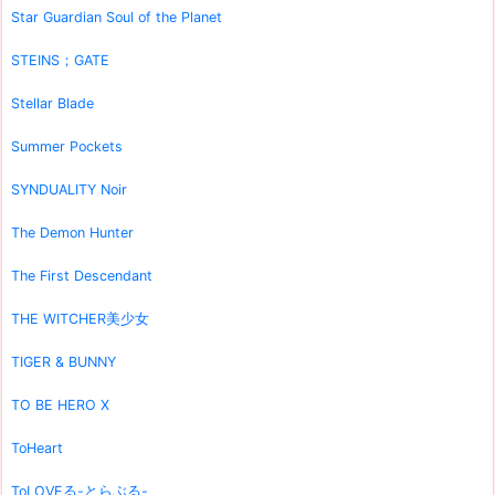
Star Guardian Soul of the Planet
STEINS；GATE
Stellar Blade
Summer Pockets
SYNDUALITY Noir
The Demon Hunter
The First Descendant
THE WITCHER美少女
TIGER & BUNNY
TO BE HERO X
ToHeart
ToLOVEる-とらぶる-