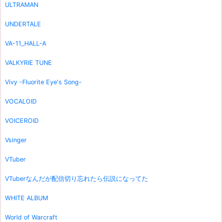
ULTRAMAN
UNDERTALE
VA-11_HALL-A
VALKYRIE TUNE
Vivy -Fluorite Eye's Song-
VOCALOID
VOICEROID
Vsinger
VTuber
VTuberなんだが配信切り忘れたら伝説になってた
WHITE ALBUM
World of Warcraft