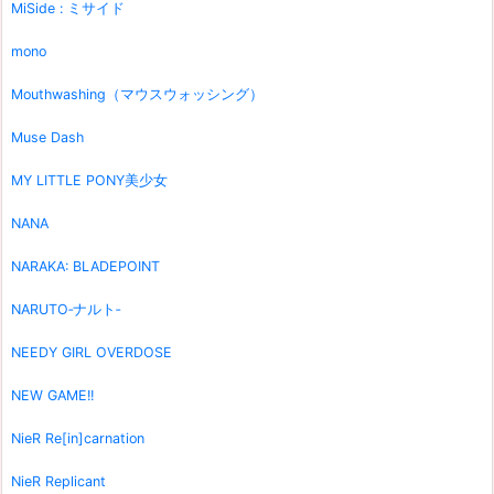
MiSide : ミサイド
mono
Mouthwashing（マウスウォッシング）
Muse Dash
MY LITTLE PONY美少女
NANA
NARAKA: BLADEPOINT
NARUTO‐ナルト‐
NEEDY GIRL OVERDOSE
NEW GAME!!
NieR Re[in]carnation
NieR Replicant