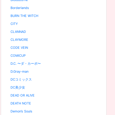
Borderlands
BURN THE WITCH
CITY
CLANNAD
CLAYMORE
CODE VEIN
COMICUP
D.C. 〜ダ・カーポ〜
D.Gray-man
DCコミックス
DC美少女
DEAD OR ALIVE
DEATH NOTE
Demon’s Souls