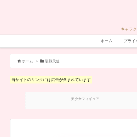
キャラク
ホーム
プライ


ホーム
>
装戦天使
当サイトのリンクには広告が含まれています
美少女フィギュア