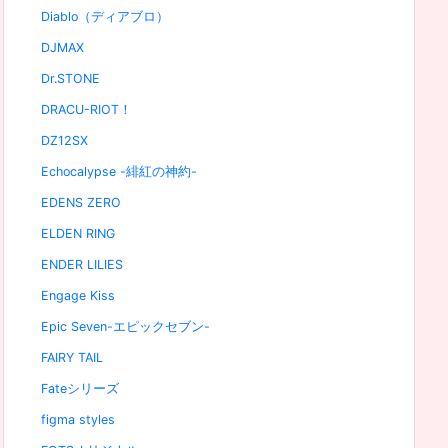
Diablo（ディアブロ）
DJMAX
Dr.STONE
DRACU-RIOT！
DZ12SX
Echocalypse -緋紅の神約-
EDENS ZERO
ELDEN RING
ENDER LILIES
Engage Kiss
Epic Seven-エピックセブン-
FAIRY TAIL
Fateシリーズ
figma styles