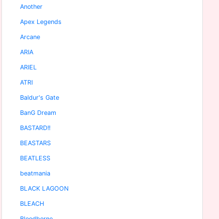
Another
Apex Legends
Arcane
ARIA
ARIEL
ATRI
Baldur's Gate
BanG Dream
BASTARD!!
BEASTARS
BEATLESS
beatmania
BLACK LAGOON
BLEACH
Bloodborne