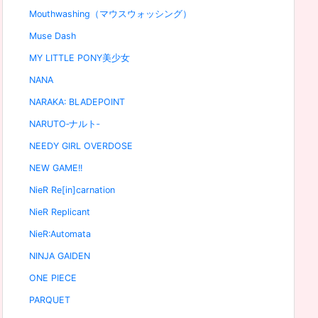
Mouthwashing（マウスウォッシング）
Muse Dash
MY LITTLE PONY美少女
NANA
NARAKA: BLADEPOINT
NARUTO‐ナルト‐
NEEDY GIRL OVERDOSE
NEW GAME!!
NieR Re[in]carnation
NieR Replicant
NieR:Automata
NINJA GAIDEN
ONE PIECE
PARQUET