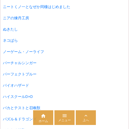
ニートくノ一となぜか同棲はじめました
ニアの煉丹工房
ぬきたし
ネコぱら
ノーゲーム・ノーライフ
バーチャルシンガー
パーフェクトブルー
バイオハザード
ハイスクールD×D
バカとテストと召喚獣



パズル＆ドラゴンズ
メニュー
上へ
ホーム