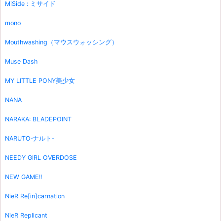
MiSide : ミサイド
mono
Mouthwashing（マウスウォッシング）
Muse Dash
MY LITTLE PONY美少女
NANA
NARAKA: BLADEPOINT
NARUTO‐ナルト‐
NEEDY GIRL OVERDOSE
NEW GAME!!
NieR Re[in]carnation
NieR Replicant