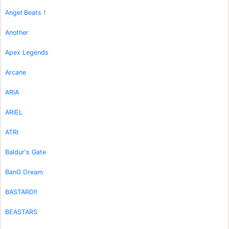
Angel Beats！
Another
Apex Legends
Arcane
ARIA
ARIEL
ATRI
Baldur's Gate
BanG Dream
BASTARD!!
BEASTARS