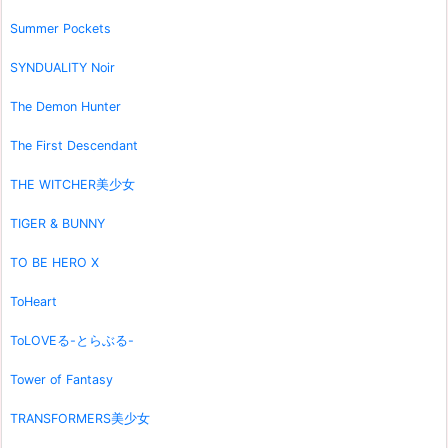
Summer Pockets
SYNDUALITY Noir
The Demon Hunter
The First Descendant
THE WITCHER美少女
TIGER & BUNNY
TO BE HERO X
ToHeart
ToLOVEる-とらぶる-
Tower of Fantasy
TRANSFORMERS美少女