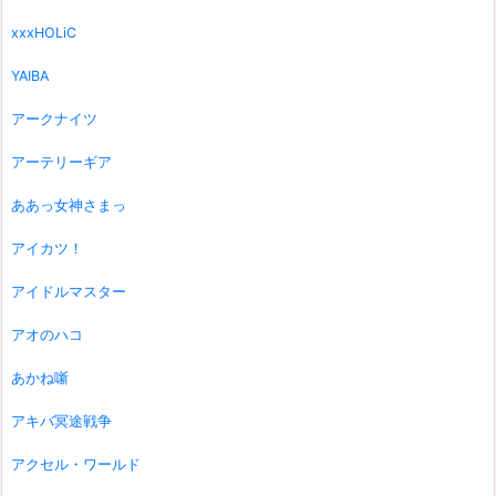
xxxHOLiC
YAIBA
アークナイツ
アーテリーギア
ああっ女神さまっ
アイカツ！
アイドルマスター
アオのハコ
あかね噺
アキバ冥途戦争
アクセル・ワールド