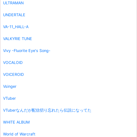
ULTRAMAN
UNDERTALE
VA-11_HALL-A
VALKYRIE TUNE
Vivy -Fluorite Eye's Song-
VOCALOID
VOICEROID
Vsinger
VTuber
VTuberなんだが配信切り忘れたら伝説になってた
WHITE ALBUM
World of Warcraft