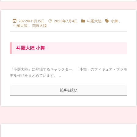




2022年11月15日
2023年7月4日
斗羅大陸
小舞
,
斗羅大陸
,
闘羅大陸
斗羅大陸 小舞
『斗羅大陸』に登場するキャラクター、「小舞」のフィギュア・プラモ
デル作品をまとめています。 ...
記事を読む