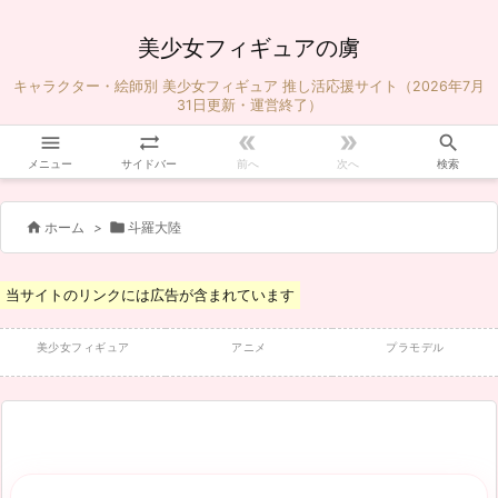
美少女フィギュアの虜
キャラクター・絵師別 美少女フィギュア 推し活応援サイト（2026年7月
31日更新・運営終了）





メニュー
サイドバー
前へ
次へ
検索


ホーム
>
斗羅大陸
当サイトのリンクには広告が含まれています
美少女フィギュア
アニメ
プラモデル