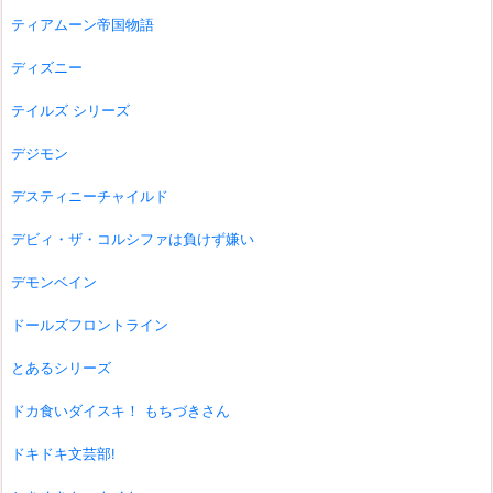
ティアムーン帝国物語
ディズニー
テイルズ シリーズ
デジモン
デスティニーチャイルド
デビィ・ザ・コルシファは負けず嫌い
デモンベイン
ドールズフロントライン
とあるシリーズ
ドカ食いダイスキ！ もちづきさん
ドキドキ文芸部!