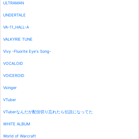
ULTRAMAN
UNDERTALE
VA-11_HALL-A
VALKYRIE TUNE
Vivy -Fluorite Eye's Song-
VOCALOID
VOICEROID
Vsinger
VTuber
VTuberなんだが配信切り忘れたら伝説になってた
WHITE ALBUM
World of Warcraft