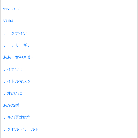
xxxHOLiC
YAIBA
アークナイツ
アーテリーギア
ああっ女神さまっ
アイカツ！
アイドルマスター
アオのハコ
あかね噺
アキバ冥途戦争
アクセル・ワールド