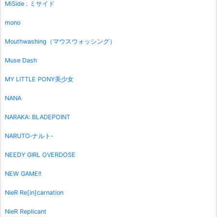
MiSide : ミサイド
mono
Mouthwashing（マウスウォッシング）
Muse Dash
MY LITTLE PONY美少女
NANA
NARAKA: BLADEPOINT
NARUTO‐ナルト‐
NEEDY GIRL OVERDOSE
NEW GAME!!
NieR Re[in]carnation
NieR Replicant