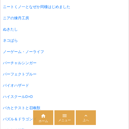
ニートくノ一となぜか同棲はじめました
ニアの煉丹工房
ぬきたし
ネコぱら
ノーゲーム・ノーライフ
バーチャルシンガー
パーフェクトブルー
バイオハザード
ハイスクールD×D
バカとテストと召喚獣



パズル＆ドラゴンズ
メニュー
上へ
ホーム