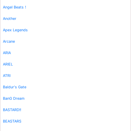
Angel Beats！
Another
Apex Legends
Arcane
ARIA
ARIEL
ATRI
Baldur's Gate
BanG Dream
BASTARD!!
BEASTARS