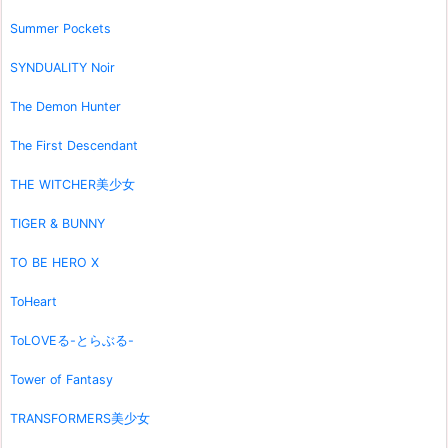
Summer Pockets
SYNDUALITY Noir
The Demon Hunter
The First Descendant
THE WITCHER美少女
TIGER & BUNNY
TO BE HERO X
ToHeart
ToLOVEる-とらぶる-
Tower of Fantasy
TRANSFORMERS美少女