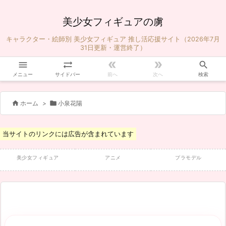
美少女フィギュアの虜
キャラクター・絵師別 美少女フィギュア 推し活応援サイト（2026年7月
31日更新・運営終了）





メニュー
サイドバー
前へ
次へ
検索


ホーム
>
小泉花陽
当サイトのリンクには広告が含まれています
美少女フィギュア
アニメ
プラモデル