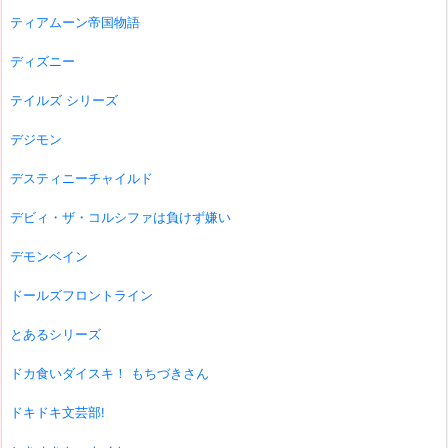
ティアムーン帝国物語
ディズニー
テイルズ シリーズ
デジモン
デスティニーチャイルド
デビィ・ザ・コルシファは負けず嫌い
デモンベイン
ドールズフロントライン
とあるシリーズ
ドカ食いダイスキ！ もちづきさん
ドキドキ文芸部!