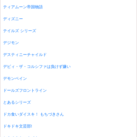
ティアムーン帝国物語
ディズニー
テイルズ シリーズ
デジモン
デスティニーチャイルド
デビィ・ザ・コルシファは負けず嫌い
デモンベイン
ドールズフロントライン
とあるシリーズ
ドカ食いダイスキ！ もちづきさん
ドキドキ文芸部!