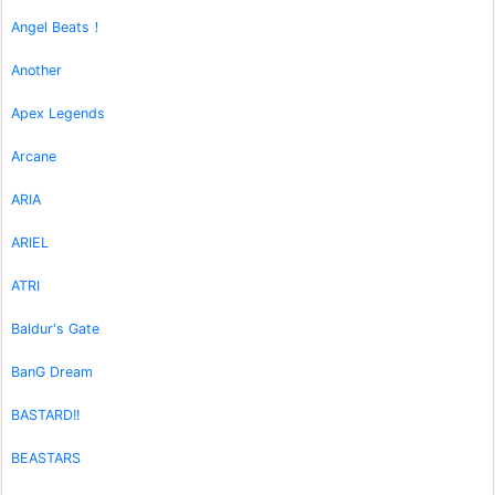
Angel Beats！
Another
Apex Legends
Arcane
ARIA
ARIEL
ATRI
Baldur's Gate
BanG Dream
BASTARD!!
BEASTARS