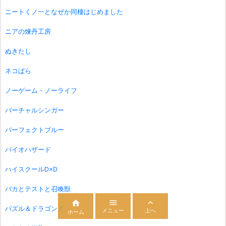
ニートくノ一となぜか同棲はじめました
ニアの煉丹工房
ぬきたし
ネコぱら
ノーゲーム・ノーライフ
バーチャルシンガー
パーフェクトブルー
バイオハザード
ハイスクールD×D
バカとテストと召喚獣



パズル＆ドラゴンズ
メニュー
上へ
ホーム