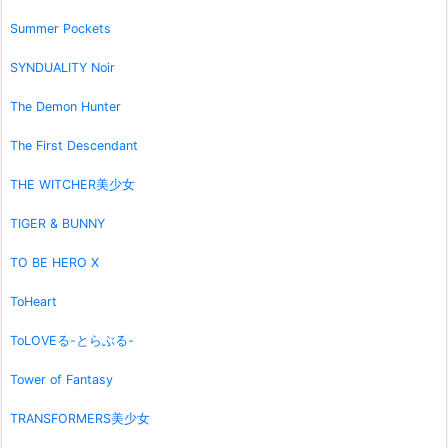
Summer Pockets
SYNDUALITY Noir
The Demon Hunter
The First Descendant
THE WITCHER美少女
TIGER & BUNNY
TO BE HERO X
ToHeart
ToLOVEる-とらぶる-
Tower of Fantasy
TRANSFORMERS美少女