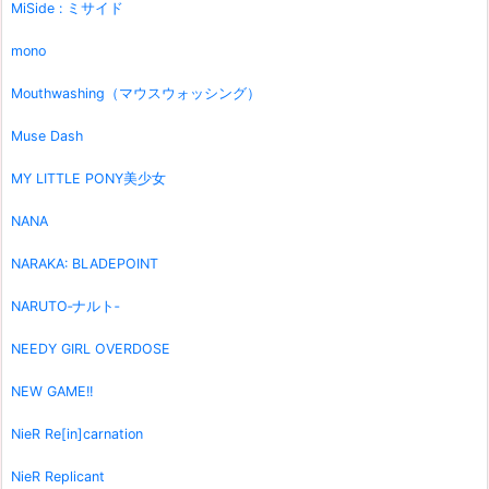
MiSide : ミサイド
mono
Mouthwashing（マウスウォッシング）
Muse Dash
MY LITTLE PONY美少女
NANA
NARAKA: BLADEPOINT
NARUTO‐ナルト‐
NEEDY GIRL OVERDOSE
NEW GAME!!
NieR Re[in]carnation
NieR Replicant