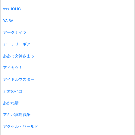
xxxHOLiC
YAIBA
アークナイツ
アーテリーギア
ああっ女神さまっ
アイカツ！
アイドルマスター
アオのハコ
あかね噺
アキバ冥途戦争
アクセル・ワールド