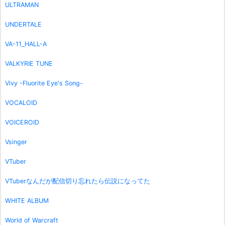
ULTRAMAN
UNDERTALE
VA-11_HALL-A
VALKYRIE TUNE
Vivy -Fluorite Eye's Song-
VOCALOID
VOICEROID
Vsinger
VTuber
VTuberなんだが配信切り忘れたら伝説になってた
WHITE ALBUM
World of Warcraft