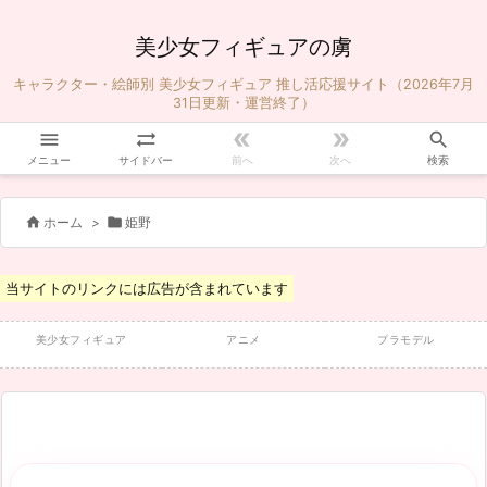
美少女フィギュアの虜
キャラクター・絵師別 美少女フィギュア 推し活応援サイト（2026年7月
31日更新・運営終了）





メニュー
サイドバー
前へ
次へ
検索


ホーム
>
姫野
当サイトのリンクには広告が含まれています
美少女フィギュア
アニメ
プラモデル