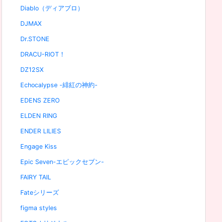
Diablo（ディアブロ）
DJMAX
Dr.STONE
DRACU-RIOT！
DZ12SX
Echocalypse -緋紅の神約-
EDENS ZERO
ELDEN RING
ENDER LILIES
Engage Kiss
Epic Seven-エピックセブン-
FAIRY TAIL
Fateシリーズ
figma styles