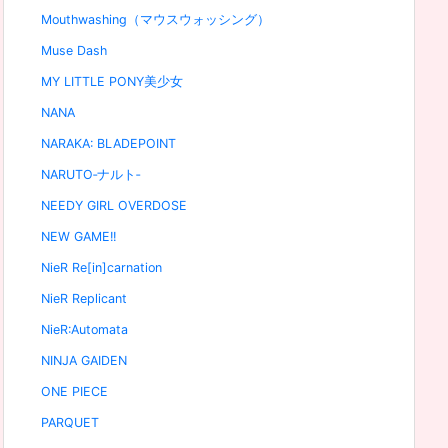
Mouthwashing（マウスウォッシング）
Muse Dash
MY LITTLE PONY美少女
NANA
NARAKA: BLADEPOINT
NARUTO‐ナルト‐
NEEDY GIRL OVERDOSE
NEW GAME!!
NieR Re[in]carnation
NieR Replicant
NieR:Automata
NINJA GAIDEN
ONE PIECE
PARQUET