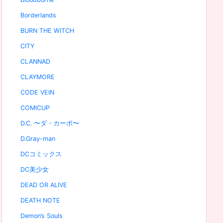
Borderlands
BURN THE WITCH
CITY
CLANNAD
CLAYMORE
CODE VEIN
COMICUP
D.C. 〜ダ・カーポ〜
D.Gray-man
DCコミックス
DC美少女
DEAD OR ALIVE
DEATH NOTE
Demon’s Souls