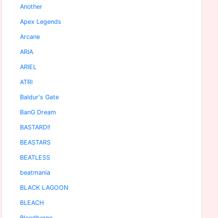
Another
Apex Legends
Arcane
ARIA
ARIEL
ATRI
Baldur's Gate
BanG Dream
BASTARD!!
BEASTARS
BEATLESS
beatmania
BLACK LAGOON
BLEACH
Bloodborne