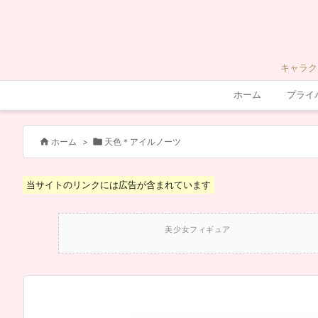
キャラク
ホーム
プライ


ホーム
>
天色＊アイルノーツ
当サイトのリンクには広告が含まれています
美少女フィギュア