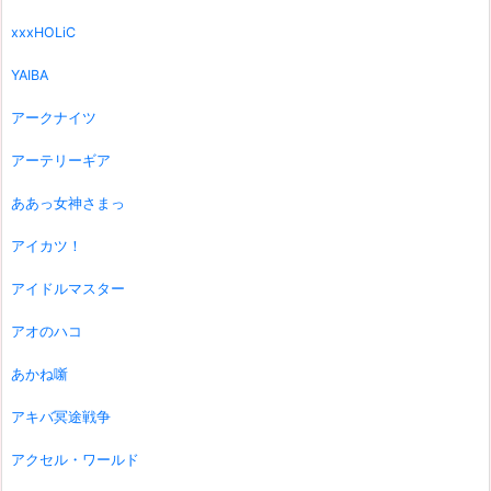
xxxHOLiC
YAIBA
アークナイツ
アーテリーギア
ああっ女神さまっ
アイカツ！
アイドルマスター
アオのハコ
あかね噺
アキバ冥途戦争
アクセル・ワールド