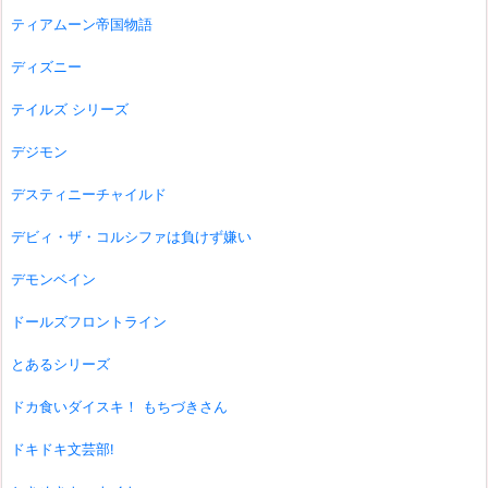
ティアムーン帝国物語
ディズニー
テイルズ シリーズ
デジモン
デスティニーチャイルド
デビィ・ザ・コルシファは負けず嫌い
デモンベイン
ドールズフロントライン
とあるシリーズ
ドカ食いダイスキ！ もちづきさん
ドキドキ文芸部!