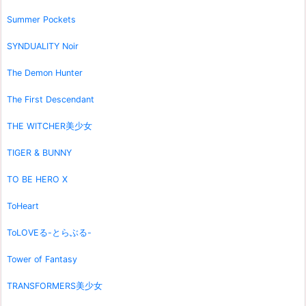
Summer Pockets
SYNDUALITY Noir
The Demon Hunter
The First Descendant
THE WITCHER美少女
TIGER & BUNNY
TO BE HERO X
ToHeart
ToLOVEる-とらぶる-
Tower of Fantasy
TRANSFORMERS美少女