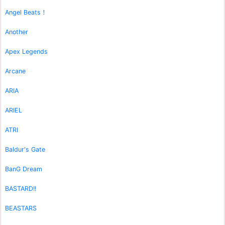
Angel Beats！
Another
Apex Legends
Arcane
ARIA
ARIEL
ATRI
Baldur's Gate
BanG Dream
BASTARD!!
BEASTARS