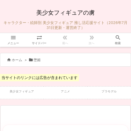
美少女フィギュアの虜
キャラクター・絵師別 美少女フィギュア 推し活応援サイト（2026年7月
31日更新・運営終了）





メニュー
サイドバー
前へ
次へ
検索


ホーム
>
堕姫
当サイトのリンクには広告が含まれています
美少女フィギュア
アニメ
プラモデル