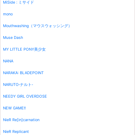
MiSide : ミサイド
mono
Mouthwashing（マウスウォッシング）
Muse Dash
MY LITTLE PONY美少女
NANA
NARAKA: BLADEPOINT
NARUTO‐ナルト‐
NEEDY GIRL OVERDOSE
NEW GAME!!
NieR Re[in]carnation
NieR Replicant