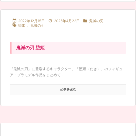



2022年12月15日
2025年4月22日
鬼滅の刃

堕姫
,
鬼滅の刃
鬼滅の刃 堕姫
『鬼滅の刃』に登場するキャラクター、「堕姫（だき）」のフィギュ
ア・プラモデル作品をまとめて ...
記事を読む