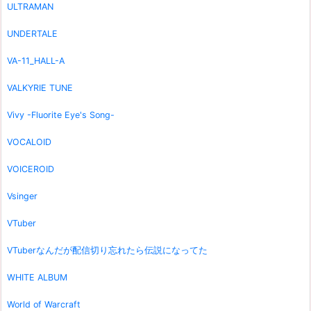
ULTRAMAN
UNDERTALE
VA-11_HALL-A
VALKYRIE TUNE
Vivy -Fluorite Eye's Song-
VOCALOID
VOICEROID
Vsinger
VTuber
VTuberなんだが配信切り忘れたら伝説になってた
WHITE ALBUM
World of Warcraft