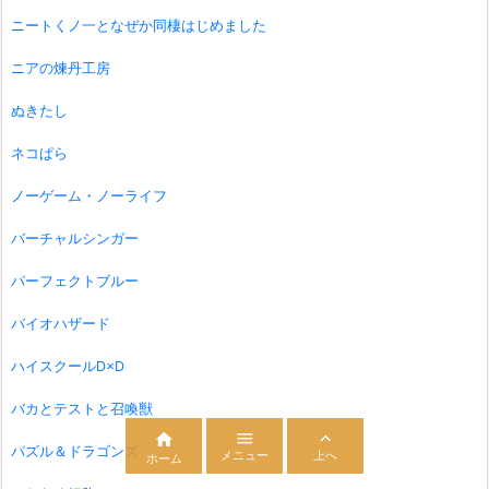
ニートくノ一となぜか同棲はじめました
ニアの煉丹工房
ぬきたし
ネコぱら
ノーゲーム・ノーライフ
バーチャルシンガー
パーフェクトブルー
バイオハザード
ハイスクールD×D
バカとテストと召喚獣



パズル＆ドラゴンズ
メニュー
上へ
ホーム