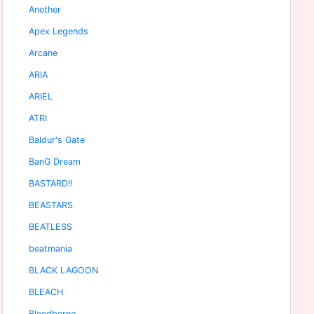
Another
Apex Legends
Arcane
ARIA
ARIEL
ATRI
Baldur's Gate
BanG Dream
BASTARD!!
BEASTARS
BEATLESS
beatmania
BLACK LAGOON
BLEACH
Bloodborne