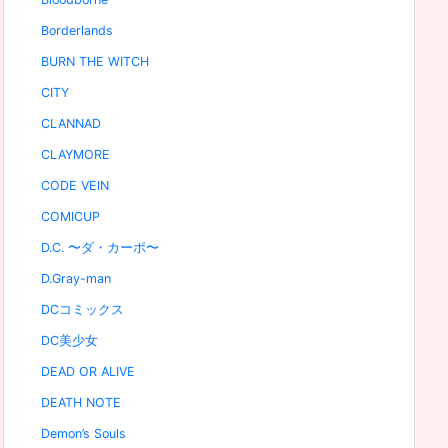
Borderlands
BURN THE WITCH
CITY
CLANNAD
CLAYMORE
CODE VEIN
COMICUP
D.C. 〜ダ・カーポ〜
D.Gray-man
DCコミックス
DC美少女
DEAD OR ALIVE
DEATH NOTE
Demon’s Souls