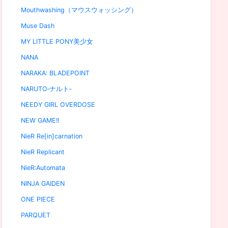
Mouthwashing（マウスウォッシング）
Muse Dash
MY LITTLE PONY美少女
NANA
NARAKA: BLADEPOINT
NARUTO‐ナルト‐
NEEDY GIRL OVERDOSE
NEW GAME!!
NieR Re[in]carnation
NieR Replicant
NieR:Automata
NINJA GAIDEN
ONE PIECE
PARQUET