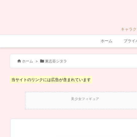
キャラク
ホーム
プライ


ホーム
>
兼志谷シタラ
当サイトのリンクには広告が含まれています
美少女フィギュア