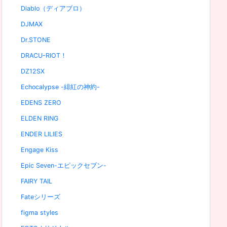
Diablo（ディアブロ）
DJMAX
Dr.STONE
DRACU-RIOT！
DZ12SX
Echocalypse -緋紅の神約-
EDENS ZERO
ELDEN RING
ENDER LILIES
Engage Kiss
Epic Seven-エピックセブン-
FAIRY TAIL
Fateシリーズ
figma styles