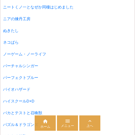
ニートくノ一となぜか同棲はじめました
ニアの煉丹工房
ぬきたし
ネコぱら
ノーゲーム・ノーライフ
バーチャルシンガー
パーフェクトブルー
バイオハザード
ハイスクールD×D
バカとテストと召喚獣



パズル＆ドラゴンズ
メニュー
上へ
ホーム