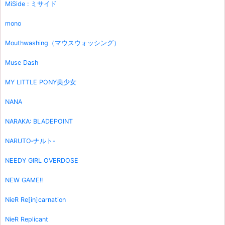
MiSide : ミサイド
mono
Mouthwashing（マウスウォッシング）
Muse Dash
MY LITTLE PONY美少女
NANA
NARAKA: BLADEPOINT
NARUTO‐ナルト‐
NEEDY GIRL OVERDOSE
NEW GAME!!
NieR Re[in]carnation
NieR Replicant