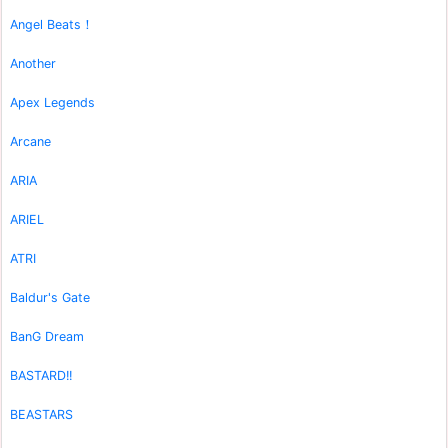
Angel Beats！
Another
Apex Legends
Arcane
ARIA
ARIEL
ATRI
Baldur's Gate
BanG Dream
BASTARD!!
BEASTARS