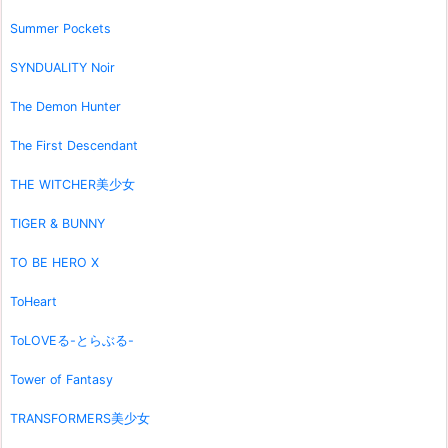
Summer Pockets
SYNDUALITY Noir
The Demon Hunter
The First Descendant
THE WITCHER美少女
TIGER & BUNNY
TO BE HERO X
ToHeart
ToLOVEる-とらぶる-
Tower of Fantasy
TRANSFORMERS美少女