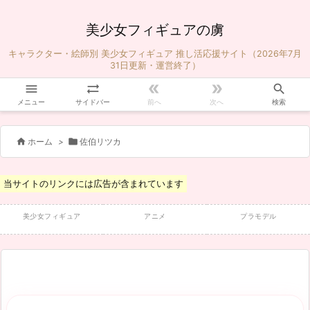
美少女フィギュアの虜
キャラクター・絵師別 美少女フィギュア 推し活応援サイト（2026年7月
31日更新・運営終了）





メニュー
サイドバー
前へ
次へ
検索


ホーム
>
佐伯リツカ
当サイトのリンクには広告が含まれています
美少女フィギュア
アニメ
プラモデル