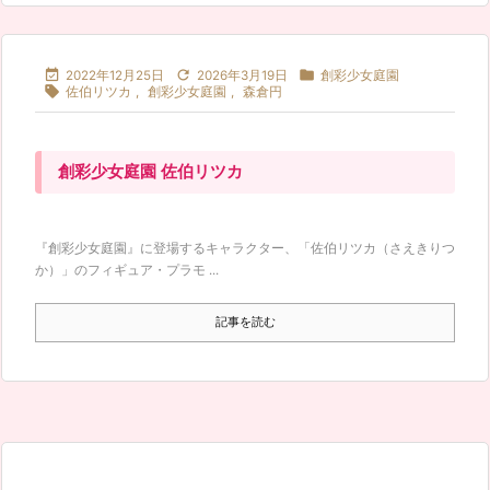



2022年12月25日
2026年3月19日
創彩少女庭園

佐伯リツカ
,
創彩少女庭園
,
森倉円
創彩少女庭園 佐伯リツカ
『創彩少女庭園』に登場するキャラクター、「佐伯リツカ（さえきりつ
か）」のフィギュア・プラモ ...
記事を読む