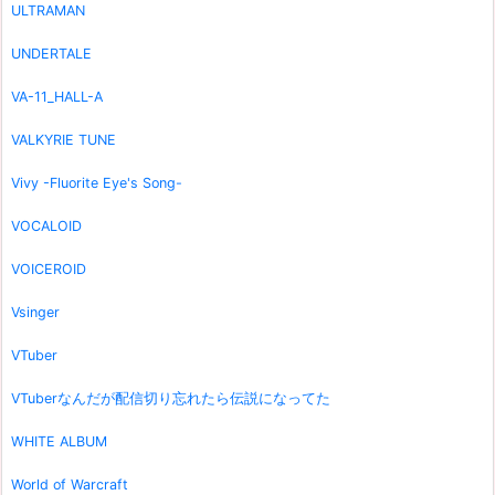
ULTRAMAN
UNDERTALE
VA-11_HALL-A
VALKYRIE TUNE
Vivy -Fluorite Eye's Song-
VOCALOID
VOICEROID
Vsinger
VTuber
VTuberなんだが配信切り忘れたら伝説になってた
WHITE ALBUM
World of Warcraft