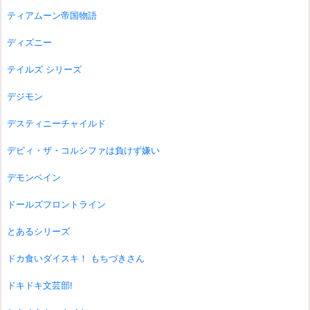
ティアムーン帝国物語
ディズニー
テイルズ シリーズ
デジモン
デスティニーチャイルド
デビィ・ザ・コルシファは負けず嫌い
デモンベイン
ドールズフロントライン
とあるシリーズ
ドカ食いダイスキ！ もちづきさん
ドキドキ文芸部!