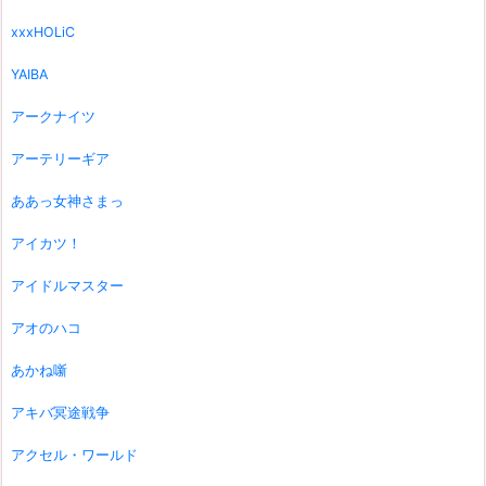
xxxHOLiC
YAIBA
アークナイツ
アーテリーギア
ああっ女神さまっ
アイカツ！
アイドルマスター
アオのハコ
あかね噺
アキバ冥途戦争
アクセル・ワールド