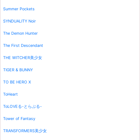
Summer Pockets
SYNDUALITY Noir
The Demon Hunter
The First Descendant
THE WITCHER美少女
TIGER & BUNNY
TO BE HERO X
ToHeart
ToLOVEる-とらぶる-
Tower of Fantasy
TRANSFORMERS美少女