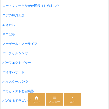
ニートくノ一となぜか同棲はじめました
ニアの煉丹工房
ぬきたし
ネコぱら
ノーゲーム・ノーライフ
バーチャルシンガー
パーフェクトブルー
バイオハザード
ハイスクールD×D
バカとテストと召喚獣



パズル＆ドラゴンズ
メニュー
上へ
ホーム