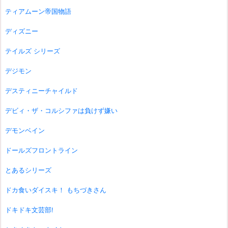
ティアムーン帝国物語
ディズニー
テイルズ シリーズ
デジモン
デスティニーチャイルド
デビィ・ザ・コルシファは負けず嫌い
デモンベイン
ドールズフロントライン
とあるシリーズ
ドカ食いダイスキ！ もちづきさん
ドキドキ文芸部!