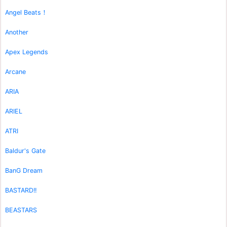
Angel Beats！
Another
Apex Legends
Arcane
ARIA
ARIEL
ATRI
Baldur's Gate
BanG Dream
BASTARD!!
BEASTARS