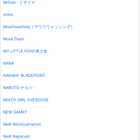
MiSide : ミサイド
mono
Mouthwashing（マウスウォッシング）
Muse Dash
MY LITTLE PONY美少女
NANA
NARAKA: BLADEPOINT
NARUTO‐ナルト‐
NEEDY GIRL OVERDOSE
NEW GAME!!
NieR Re[in]carnation
NieR Replicant