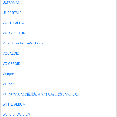
ULTRAMAN
UNDERTALE
VA-11_HALL-A
VALKYRIE TUNE
Vivy -Fluorite Eye's Song-
VOCALOID
VOICEROID
Vsinger
VTuber
VTuberなんだが配信切り忘れたら伝説になってた
WHITE ALBUM
World of Warcraft