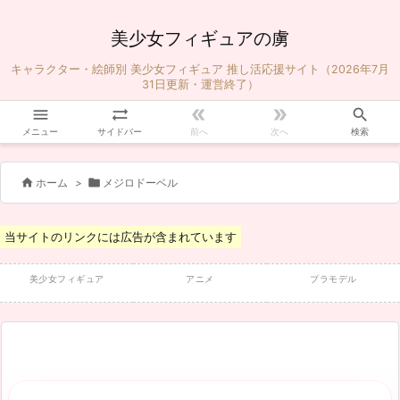
美少女フィギュアの虜
キャラクター・絵師別 美少女フィギュア 推し活応援サイト（2026年7月
31日更新・運営終了）





メニュー
サイドバー
前へ
次へ
検索


ホーム
>
メジロドーベル
当サイトのリンクには広告が含まれています
美少女フィギュア
アニメ
プラモデル