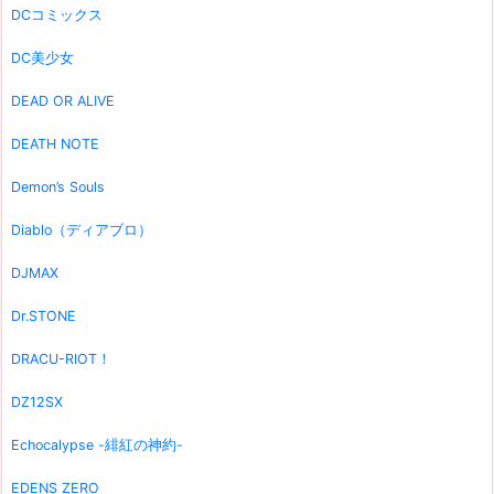
DCコミックス
DC美少女
DEAD OR ALIVE
DEATH NOTE
Demon’s Souls
Diablo（ディアブロ）
DJMAX
Dr.STONE
DRACU-RIOT！
DZ12SX
Echocalypse -緋紅の神約-
EDENS ZERO