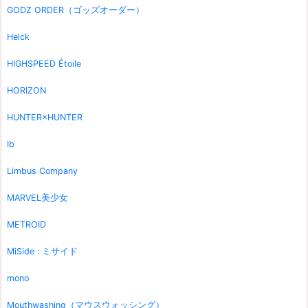
GODZ ORDER（ゴッズオーダー）
Helck
HIGHSPEED Étoile
HORIZON
HUNTER×HUNTER
Ib
Limbus Company
MARVEL美少女
METROID
MiSide : ミサイド
mono
Mouthwashing（マウスウォッシング）