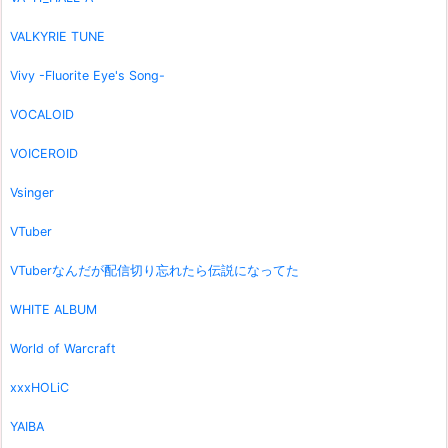
VALKYRIE TUNE
Vivy -Fluorite Eye's Song-
VOCALOID
VOICEROID
Vsinger
VTuber
VTuberなんだが配信切り忘れたら伝説になってた
WHITE ALBUM
World of Warcraft
xxxHOLiC
YAIBA