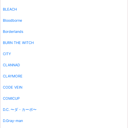
BLEACH
Bloodborne
Borderlands
BURN THE WITCH
CITY
CLANNAD
CLAYMORE
CODE VEIN
COMICUP
D.C. 〜ダ・カーポ〜
D.Gray-man