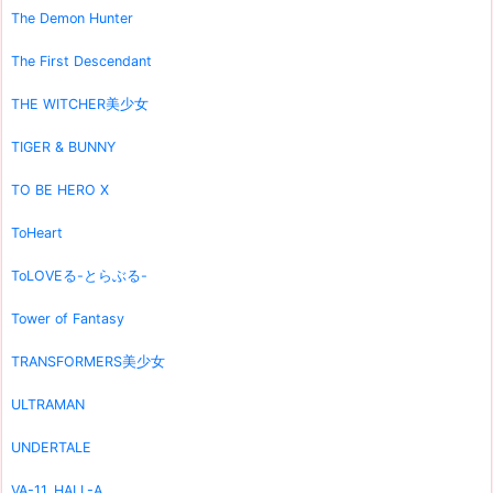
The Demon Hunter
The First Descendant
THE WITCHER美少女
TIGER & BUNNY
TO BE HERO X
ToHeart
ToLOVEる-とらぶる-
Tower of Fantasy
TRANSFORMERS美少女
ULTRAMAN
UNDERTALE
VA-11_HALL-A