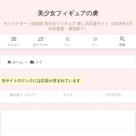
美少女フィギュアの虜
キャラクター・絵師別 美少女フィギュア 推し活応援サイト（2026年7月
31日更新・運営終了）





メニュー
サイドバー
前へ
次へ
検索


ホーム
>
メイ
当サイトのリンクには広告が含まれています
美少女フィギュア
アニメ
プラモデル