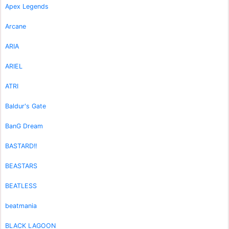
Apex Legends
Arcane
ARIA
ARIEL
ATRI
Baldur's Gate
BanG Dream
BASTARD!!
BEASTARS
BEATLESS
beatmania
BLACK LAGOON