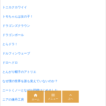
トニカクカワイイ
トモちゃんは女の子！
ドラゴンズクラウン
ドラゴンボール
とらドラ！
ドルフィンウェーブ
ドロヘドロ
とんがり帽子のアトリエ
なぜ僕の世界を誰も覚えていないのか？
ニートくノ一となぜか同棲はじめました



メニュー
上へ
ニアの煉丹工房
ホーム