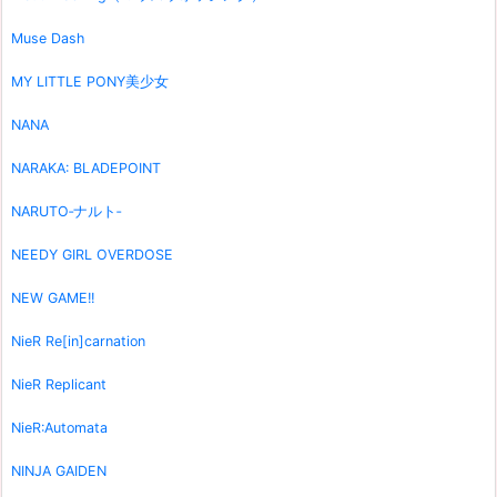
Muse Dash
MY LITTLE PONY美少女
NANA
NARAKA: BLADEPOINT
NARUTO‐ナルト‐
NEEDY GIRL OVERDOSE
NEW GAME!!
NieR Re[in]carnation
NieR Replicant
NieR:Automata
NINJA GAIDEN